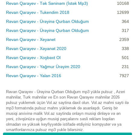
Revan Qarayev - Tək Səninəm (İstək Mp3)
10168
Revan Qarayev - Tukendim 2018
12699
Rəvan Qarayev - Ürəyinə Qurban Olduğum
364
Rəvan Qarayev - Ürəyinə Qurban Olduğum
317
Revan Qarayev - Xeyanet
2359
Rəvan Qarayev - Xəyanət 2020
338
Rəvan Qarayev - Xoşbəxt Ol
501
Rəvan Qarayev - Yağmur Ürəyim 2020
231
Revan Qarayev - Yalan 2016
7927
Rəvan Qarayev - Ürəyinə Qurban Olduğum mp3 yüklə pulsuz , Azeri
mahnilar, Turk mahnilar ve En son Rəvan Qarayev mahnilar 2026
pulsuz yuklemek üçün Vol.az saytina daxil olun. Vol.az mahni sayti ilə
mp3 formatında pulsuz mahnı yükləmək də asanlaşdı. Geniş bir
musiqi arxivinə malik Vol.az saytinda onlayn musiqi dinləyə və ən
yeni, zövqünüzə uyğun musiqi parçalarını səsli reklam loqoları
olmadan və yüksək keyfiyyətdə istifadə etdiyiniz kompyuter və ya
smartfonlarınıza pulsuz mp3 yukle bilərsiniz.