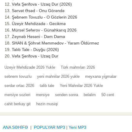
Vəfa Şərifova - Uzaq Dur (2026)
Sərvət Əsəd - Onu Görəndə
Şəbnəm Tovuzlu - O Gözlərin 2026
Üzeyir Mehdizadə - Gecikmə
Mürsəl Səfərov - Günahkarıq 2026
Zeynəb Həsəni - Dəm Dəmə
SHAN & Şöhrət Məmmədov - Yaram Öldürməz
Talıb Tale - Duyğu (2026)
Vəfa Şərifova - Uzaq Dur
Uzeyir Mehdizade 2026 Yukle
Türk mahnıları 2026
sebnem tovuzlu
yeni mahnilar 2026 yukle
meyxana yigmalar
serdar ortac 2026
talib tale
Yeni Mahnilar 2026 Yukle
mersiye sozleri
mersiye
senden sonra
belalim
50 cent
cahit berkay git
hezin musiqi
ANA SƏHİFƏ
|
POPULYAR MP3
|
Yeni MP3