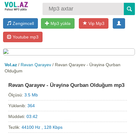
Zengimcell
Mp3 yüklə
Vip Mp3
Youtube mp3
Vol.az
/
Rəvan Qarayev
/ Rəvan Qarayev - Ürəyinə Qurban
Olduğum
Rəvan Qarayev - Ürəyinə Qurban Olduğum mp3
Ölçüsü:
3.5 Mb
Yüklənib:
364
Müddəti:
03:42
Tezlik:
44100 Hz , 128 Kbps