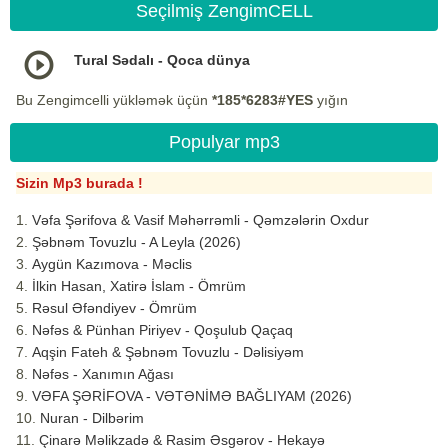
Seçilmiş ZengimCELL
Tural Sədalı - Qoca dünya
Bu Zengimcelli yükləmək üçün
*185*6283#YES
yığın
Populyar mp3
Sizin Mp3 burada !
Vəfa Şərifova & Vasif Məhərrəmli - Qəmzələrin Oxdur
Şəbnəm Tovuzlu - A Leyla (2026)
Aygün Kazımova - Məclis
İlkin Hasan, Xatirə İslam - Ömrüm
Rəsul Əfəndiyev - Ömrüm
Nəfəs & Pünhan Piriyev - Qoşulub Qaçaq
Aqşin Fateh & Şəbnəm Tovuzlu - Dəlisiyəm
Nəfəs - Xanımın Ağası
VƏFA ŞƏRİFOVA - VƏTƏNİMƏ BAĞLIYAM (2026)
Nuran - Dilbərim
Çinarə Məlikzadə & Rasim Əsgərov - Hekayə