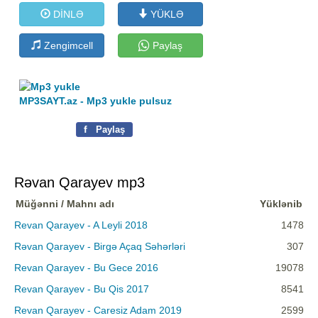
DİNLƏ
YÜKLƏ
Zengimcell
Paylaş
MP3SAYT.az - Mp3 yukle pulsuz
f
Paylaş
Rəvan Qarayev mp3
Müğənni / Mahnı adı
Yüklənib
Revan Qarayev - A Leyli 2018
1478
Rəvan Qarayev - Birgə Açaq Səhərləri
307
Revan Qarayev - Bu Gece 2016
19078
Revan Qarayev - Bu Qis 2017
8541
Revan Qarayev - Caresiz Adam 2019
2599