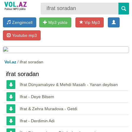
Zengimcell
Mp3 yüklə
Vip Mp3
Youtube mp3
Vol.az
/ ifrat soradan
ifrat soradan
İfrat Dünyamalıyev & Mehdi Masallı - Yanan deyilsən
Ifrat - Deye Bilsem
Ifrat & Zehra Muradova - Getdi
Ifrat - Derdimin Adi