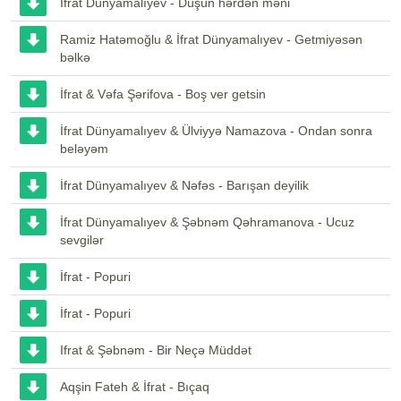
İfrat Dünyamalıyev - Düşün hərdən məni
Ramiz Hatəmoğlu & İfrat Dünyamalıyev - Getmiyəsən
bəlkə
İfrat & Vəfa Şərifova - Boş ver getsin
İfrat Dünyamalıyev & Ülviyyə Namazova - Ondan sonra
beləyəm
İfrat Dünyamalıyev & Nəfəs - Barışan deyilik
İfrat Dünyamalıyev & Şəbnəm Qəhramanova - Ucuz
sevgilər
İfrat - Popuri
İfrat - Popuri
Ifrat & Şəbnəm - Bir Neçə Müddət
Aqşin Fateh & İfrat - Bıçaq