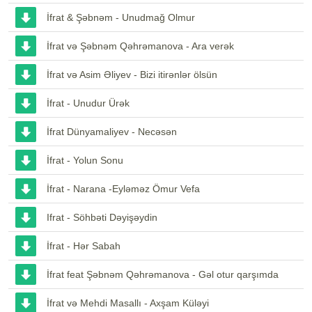
İfrat & Şəbnəm - Unudmağ Olmur
İfrat və Şəbnəm Qəhrəmanova - Ara verək
İfrat və Asim Əliyev - Bizi itirənlər ölsün
İfrat - Unudur Ürək
İfrat Dünyamaliyev - Necəsən
İfrat - Yolun Sonu
İfrat - Narana -Eyləməz Ömur Vefa
Ifrat - Söhbəti Dəyişəydin
İfrat - Hər Sabah
İfrat feat Şəbnəm Qəhrəmanova - Gəl otur qarşımda
İfrat və Mehdi Masallı - Axşam Küləyi