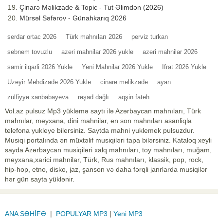
Çinarə Məlikzade & Topic - Tut Əlimdən (2026)
Mürsəl Səfərov - Günahkarıq 2026
serdar ortac 2026
Türk mahnıları 2026
perviz turkan
sebnem tovuzlu
azeri mahnilar 2026 yukle
azeri mahnilar 2026
samir ilqarli 2026 Yukle
Yeni Mahnilar 2026 Yukle
Ifrat 2026 Yukle
Uzeyir Mehdizade 2026 Yukle
cinare melikzade
ayan
zülfiyyə xanbabayeva
rəşad dağlı
aqşin fateh
Vol.az pulsuz Mp3 yükləmə saytı ilə Azərbaycan mahnıları, Türk
mahnılar, meyxana, dini mahnilar, en son mahnıları asanliqla
telefona yukleye bilersiniz. Saytda mahni yuklemek pulsuzdur.
Musiqi portalında ən müxtəlif musiqiləri tapa bilərsiniz. Kataloq xeyli
sayda Azərbaycan musiqiləri xalq mahnıları, toy mahnıları, muğam,
meyxana,xarici mahnilar, Türk, Rus mahnıları, klassik, pop, rock,
hip-hop, etno, disko, jaz, şanson və daha fərqli janrlarda musiqilər
hər gün sayta yüklənir.
ANA SƏHİFƏ
|
POPULYAR MP3
|
Yeni MP3