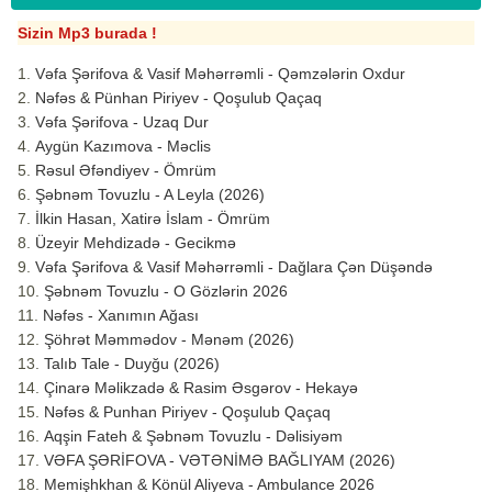
Sizin Mp3 burada !
Vəfa Şərifova & Vasif Məhərrəmli - Qəmzələrin Oxdur
Nəfəs & Pünhan Piriyev - Qoşulub Qaçaq
Vəfa Şərifova - Uzaq Dur
Aygün Kazımova - Məclis
Rəsul Əfəndiyev - Ömrüm
Şəbnəm Tovuzlu - A Leyla (2026)
İlkin Hasan, Xatirə İslam - Ömrüm
Üzeyir Mehdizadə - Gecikmə
Vəfa Şərifova & Vasif Məhərrəmli - Dağlara Çən Düşəndə
Şəbnəm Tovuzlu - O Gözlərin 2026
Nəfəs - Xanımın Ağası
Şöhrət Məmmədov - Mənəm (2026)
Talıb Tale - Duyğu (2026)
Çinarə Məlikzadə & Rasim Əsgərov - Hekayə
Nəfəs & Punhan Piriyev - Qoşulub Qaçaq
Aqşin Fateh & Şəbnəm Tovuzlu - Dəlisiyəm
VƏFA ŞƏRİFOVA - VƏTƏNİMƏ BAĞLIYAM (2026)
Memişhkhan & Könül Aliyeva - Ambulance 2026