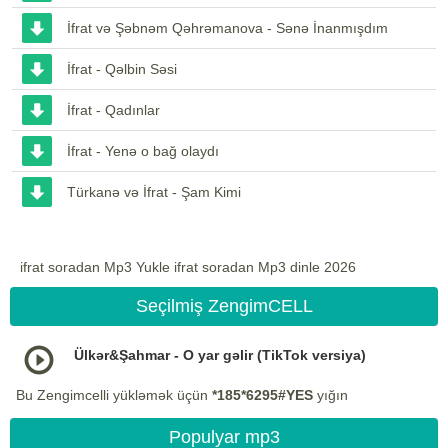
İfrat və Şəbnəm Qəhrəmanova - Sənə İnanmışdım
İfrat - Qəlbin Səsi
İfrat - Qadınlar
İfrat - Yenə o bağ olaydı
Türkanə və İfrat - Şam Kimi
ifrat soradan Mp3 Yukle ifrat soradan Mp3 dinle 2026
Seçilmiş ZengimCELL
Ülkər&Şahmar - O yar gəlir (TikTok versiya)
Bu Zengimcelli yükləmək üçün
*185*6295#YES
yığın
Populyar mp3