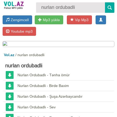
Zengimcell
Mp3 yüklə
Vip Mp3
Youtube mp3
Vol.az
/ nurlan ordubadli
nurlan ordubadli
Nurlan Ordubadlı - Tənha ömür
Nurlan Ordubadli - Birde Baxim
Nurlan Ordubadlı - Şuşa Azərbaycandır
Nurlan Ordubadlı - Sev