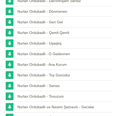
Nurlan Ordubadlı - Darıxmışam Sənsiz
Nurlan Ordubadlı - Dönmərəm
Nurlan Ordubadlı - Geri Gəl
Nurlan Ordubadlı - Qəmli Qəmli
Nurlan Ordubadlı - Uşaqlıq
Nurlan Ordubadli - O Gedennen
Nurlan Ordubadli - Ana Kurum
Nurlan Ordubadlı - Toy Günüdür
Nurlan Ordubadlı - Sənsiz
Nurlan Ordubadlı - Tovuzum
Nurlan Ordubadlı və Nəsimi Şamaxılı - Gecələr