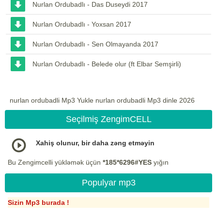
Nurlan Ordubadlı - Das Duseydi 2017
Nurlan Ordubadlı - Yoxsan 2017
Nurlan Ordubadlı - Sen Olmayanda 2017
Nurlan Ordubadlı - Belede olur (ft Elbar Semşirli)
nurlan ordubadli Mp3 Yukle nurlan ordubadli Mp3 dinle 2026
Seçilmiş ZengimCELL
Xahiş olunur, bir daha zəng etməyin
Bu Zengimcelli yükləmək üçün
*185*6296#YES
yığın
Populyar mp3
Sizin Mp3 burada !