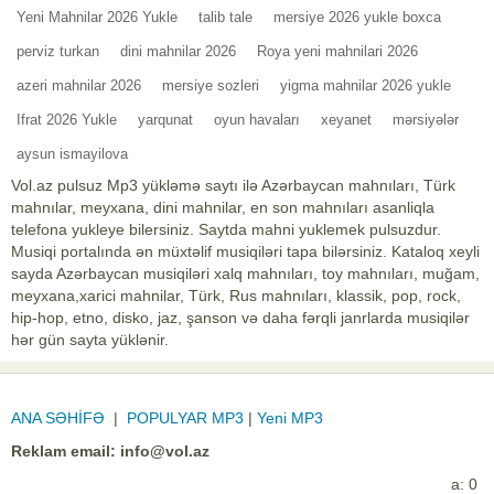
Yeni Mahnilar 2026 Yukle
talib tale
mersiye 2026 yukle boxca
perviz turkan
dini mahnilar 2026
Roya yeni mahnilari 2026
azeri mahnilar 2026
mersiye sozleri
yigma mahnilar 2026 yukle
Ifrat 2026 Yukle
yarqunat
oyun havaları
xeyanet
mərsiyələr
aysun ismayilova
Vol.az pulsuz Mp3 yükləmə saytı ilə Azərbaycan mahnıları, Türk
mahnılar, meyxana, dini mahnilar, en son mahnıları asanliqla
telefona yukleye bilersiniz. Saytda mahni yuklemek pulsuzdur.
Musiqi portalında ən müxtəlif musiqiləri tapa bilərsiniz. Kataloq xeyli
sayda Azərbaycan musiqiləri xalq mahnıları, toy mahnıları, muğam,
meyxana,xarici mahnilar, Türk, Rus mahnıları, klassik, pop, rock,
hip-hop, etno, disko, jaz, şanson və daha fərqli janrlarda musiqilər
hər gün sayta yüklənir.
ANA SƏHİFƏ
|
POPULYAR MP3
|
Yeni MP3
Reklam email:
info@vol.az
a: 0