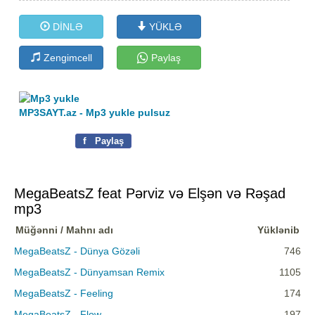
DİNLƏ
YÜKLƏ
Zengimcell
Paylaş
MP3SAYT.az - Mp3 yukle pulsuz
f
Paylaş
MegaBeatsZ feat Pərviz və Elşən və Rəşad
mp3
Müğənni / Mahnı adı
Yüklənib
MegaBeatsZ - Dünya Gözəli
746
MegaBeatsZ - Dünyamsan Remix
1105
MegaBeatsZ - Feeling
174
MegaBeatsZ - Flow
197