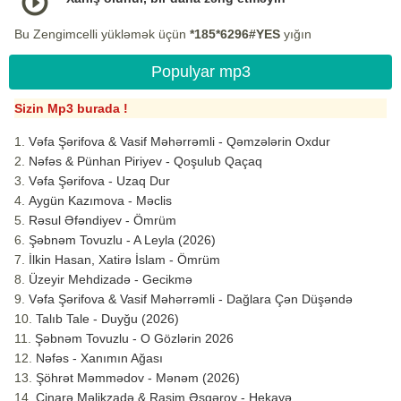
Bu Zengimcelli yükləmək üçün
*185*6296#YES
yığın
Populyar mp3
Sizin Mp3 burada !
Vəfa Şərifova & Vasif Məhərrəmli - Qəmzələrin Oxdur
Nəfəs & Pünhan Piriyev - Qoşulub Qaçaq
Vəfa Şərifova - Uzaq Dur
Aygün Kazımova - Məclis
Rəsul Əfəndiyev - Ömrüm
Şəbnəm Tovuzlu - A Leyla (2026)
İlkin Hasan, Xatirə İslam - Ömrüm
Üzeyir Mehdizadə - Gecikmə
Vəfa Şərifova & Vasif Məhərrəmli - Dağlara Çən Düşəndə
Talıb Tale - Duyğu (2026)
Şəbnəm Tovuzlu - O Gözlərin 2026
Nəfəs - Xanımın Ağası
Şöhrət Məmmədov - Mənəm (2026)
Çinarə Məlikzadə & Rasim Əsgərov - Hekayə