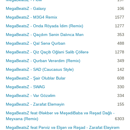
MegaBeatsZ - Galaxy
106
MegaBeatsZ - M3G4 Remix
1577
MegaBeatsZ - Onda Röyada İdim (Remix)
1277
MegaBeatsZ - Qaçdım Sənin Dalınca Mən
353
MegaBeatsZ - Qal Sənə Qurban
488
MegaBeatsZ - Qiz Qaçib Oğlani Salib Çöllərə
1278
MegaBeatsZ - Qurban Verərdim (Remix)
349
MegaBeatsZ - SAD (Caucasus Style)
142
MegaBeatsZ - Şair Olublar Bular
608
MegaBeatsZ - SWAG
330
MegaBeatsZ - Var Gözəlim
334
MegaBeatsZ - Zarafat Eləməyin
155
MegaBeatsZ feat Ələkbər və MəşədiBaba və Rəşad Dağlı -
Meyxana (Remix)
6303
MegaBeatsZ feat Pərviz və Elşən və Rəşad - Zarafat Eləyirəm