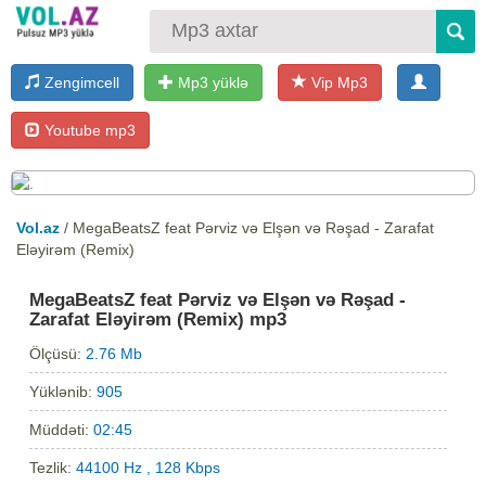
Zengimcell
Mp3 yüklə
Vip Mp3
Youtube mp3
Vol.az
/ MegaBeatsZ feat Pərviz və Elşən və Rəşad - Zarafat
Eləyirəm (Remix)
MegaBeatsZ feat Pərviz və Elşən və Rəşad -
Zarafat Eləyirəm (Remix) mp3
Ölçüsü:
2.76 Mb
Yüklənib:
905
Müddəti:
02:45
Tezlik:
44100 Hz , 128 Kbps