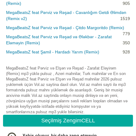
(Remix)
905
MegaBeatsZ feat Pərviz və Rəşad - Cavanlığım Getdi Əlimdən
(Remix v2)
1519
MegaBeatsZ feat Pərviz və Rəşad - Çitdo Margoritdo (Remix)
779
MegaBeatsZ feat Pərviz və Rəşad və Ələkbər - Zarafat
Eləməyin (Remix)
350
MegaBeatsZ feat Şamil - Hardadı Yarım (Remix)
928
MegaBeatsZ feat Pərviz və Elşən və Rəşad - Zarafat Eləyirəm
(Remix) mp3 yüklə pulsuz , Azeri mahnilar, Turk mahnilar ve En son
MegaBeatsZ feat Pərviz və Elşən və Rəşad mahnilar 2026 pulsuz
yuklemek üçün Vol.az saytina daxil olun. Vol.az mahni sayti ilə mp3
formatında pulsuz mahnı yükləmək də asanlaşdı. Geniş bir musiqi
arxivinə malik Vol.az saytinda onlayn musiqi dinləyə və ən yeni,
zövqünüzə uyğun musiqi parçalarını səsli reklam loqoları olmadan və
yüksək keyfiyyətdə istifadə etdiyiniz kompyuter və ya
smartfonlarınıza pulsuz mp3 yukle bilərsiniz.
Seçilmiş ZengimCELL
Xahiş olunur, bir daha zəng etməyin