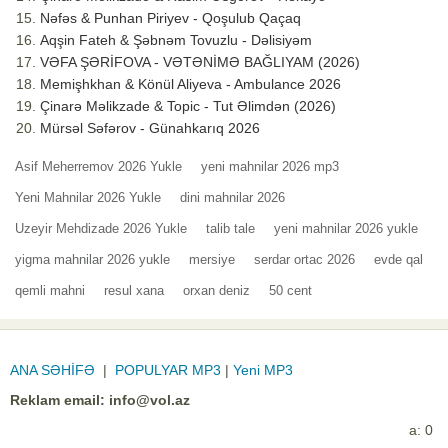
Nəfəs & Punhan Piriyev - Qoşulub Qaçaq
Aqşin Fateh & Şəbnəm Tovuzlu - Dəlisiyəm
VƏFA ŞƏRİFOVA - VƏTƏNİMƏ BAĞLIYAM (2026)
Memişhkhan & Könül Aliyeva - Ambulance 2026
Çinarə Məlikzade & Topic - Tut Əlimdən (2026)
Mürsəl Səfərov - Günahkarıq 2026
Asif Meherremov 2026 Yukle
yeni mahnilar 2026 mp3
Yeni Mahnilar 2026 Yukle
dini mahnilar 2026
Uzeyir Mehdizade 2026 Yukle
talib tale
yeni mahnilar 2026 yukle
yigma mahnilar 2026 yukle
mersiye
serdar ortac 2026
evde qal
qemli mahni
resul xana
orxan deniz
50 cent
ANA SƏHİFƏ
|
POPULYAR MP3
|
Yeni MP3
Reklam email:
info@vol.az
a: 0