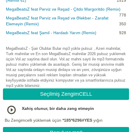
(Remix v2)
1519
MegaBeatsZ feat Pərviz və Rəşad - Çitdo Margoritdo (Remix)
778
MegaBeatsZ feat Pərviz və Rəşad və Ələkbər - Zarafat
Eləməyin (Remix)
350
MegaBeatsZ feat Şamil - Hardadı Yarım (Remix)
928
MegaBeatsZ - Şair Olublar Bular mp3 yüklə pulsuz , Azeri mahnilar,
Turk mahnilar ve En son MegaBeatsZ mahnilar 2026 pulsuz yuklemek
üçün Vol.az saytina daxil olun. Vol.az mahni sayti ilə mp3 formatında
pulsuz mahnı yükləmək də asanlaşdı. Geniş bir musiqi arxivinə malik
Vol.az saytinda onlayn musiqi dinləyə və ən yeni, zövqünüzə uyğun
musiqi parçalarını səsli reklam loqoları olmadan və yüksək
keyfiyyətdə istifadə etdiyiniz kompyuter və ya smartfonlarınıza pulsuz
mp3 yukle bilərsiniz.
Seçilmiş ZengimCELL
Xahiş olunur, bir daha zəng etməyin
Bu Zengimcelli yükləmək üçün
*185*6296#YES
yığın