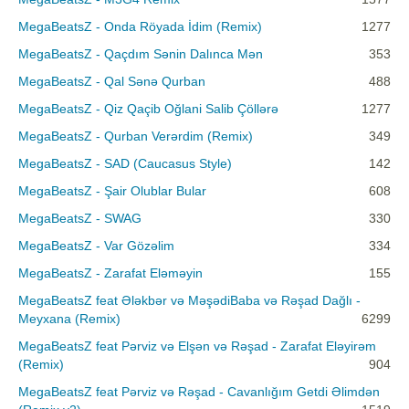
MegaBeatsZ - Onda Röyada İdim (Remix)
1277
MegaBeatsZ - Qaçdım Sənin Dalınca Mən
353
MegaBeatsZ - Qal Sənə Qurban
488
MegaBeatsZ - Qiz Qaçib Oğlani Salib Çöllərə
1277
MegaBeatsZ - Qurban Verərdim (Remix)
349
MegaBeatsZ - SAD (Caucasus Style)
142
MegaBeatsZ - Şair Olublar Bular
608
MegaBeatsZ - SWAG
330
MegaBeatsZ - Var Gözəlim
334
MegaBeatsZ - Zarafat Eləməyin
155
MegaBeatsZ feat Ələkbər və MəşədiBaba və Rəşad Dağlı -
Meyxana (Remix)
6299
MegaBeatsZ feat Pərviz və Elşən və Rəşad - Zarafat Eləyirəm
(Remix)
904
MegaBeatsZ feat Pərviz və Rəşad - Cavanlığım Getdi Əlimdən