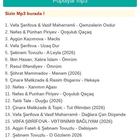
Populyar mp3
Sizin Mp3 burada !
Vəfa Şərifova & Vasif Məhərrəmli - Qəmzələrin Oxdur
Nəfəs & Pünhan Piriyev - Qoşulub Qaçaq
Aygün Kazımova - Məclis
Vəfa Şərifova - Uzaq Dur
Şəbnəm Tovuzlu - A Leyla (2026)
İlkin Hasan, Xatirə İslam - Ömrüm
Rəsul Əfəndiyev - Ömrüm
Şöhrət Məmmədov - Mənəm (2026)
Çinarə Məlikzadə & Rasim Əsgərov - Hekayə
Nəfəs - Xanımın Ağası
Nəfəs & Punhan Piriyev - Qoşulub Qaçaq
Talıb Tale - Duyğu (2026)
Çinarə Məlikzade & Topic - Tut Əlimdən (2026)
Vəfa Şərifova & Vasif Məhərrəmli - Dağlara Çən Düşəndə
VƏFA ŞƏRİFOVA - VƏTƏNİMƏ BAĞLIYAM (2026)
Aqşin Fateh & Şəbnəm Tovuzlu - Dəlisiyəm
Şəbnəm Tovuzlu - O Gözlərin 2026