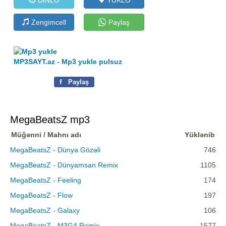
Zengimcell
Paylaş
MP3SAYT.az - Mp3 yukle pulsuz
f
Paylaş
MegaBeatsZ mp3
Müğənni / Mahnı adı
Yüklənib
MegaBeatsZ - Dünya Gözəli
746
MegaBeatsZ - Dünyamsan Remix
1105
MegaBeatsZ - Feeling
174
MegaBeatsZ - Flow
197
MegaBeatsZ - Galaxy
106
MegaBeatsZ - M3G4 Remix
1577