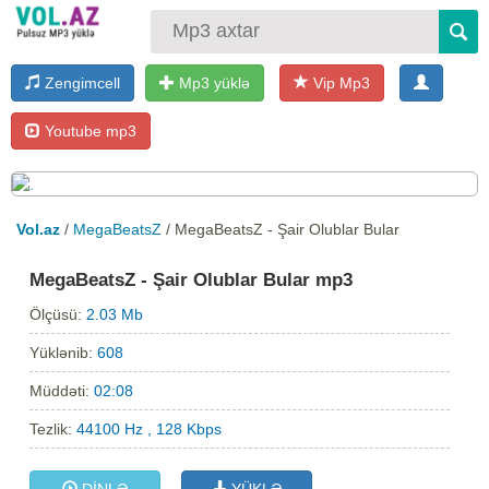
Zengimcell
Mp3 yüklə
Vip Mp3
Youtube mp3
Vol.az
/
MegaBeatsZ
/ MegaBeatsZ - Şair Olublar Bular
MegaBeatsZ - Şair Olublar Bular mp3
Ölçüsü:
2.03 Mb
Yüklənib:
608
Müddəti:
02:08
Tezlik:
44100 Hz , 128 Kbps
DİNLƏ
YÜKLƏ