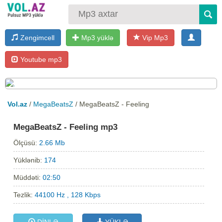
Zengimcell
Mp3 yüklə
Vip Mp3
Youtube mp3
Vol.az
/
MegaBeatsZ
/ MegaBeatsZ - Feeling
MegaBeatsZ - Feeling mp3
Ölçüsü:
2.66 Mb
Yüklənib:
174
Müddəti:
02:50
Tezlik:
44100 Hz , 128 Kbps
DİNLƏ
YÜKLƏ