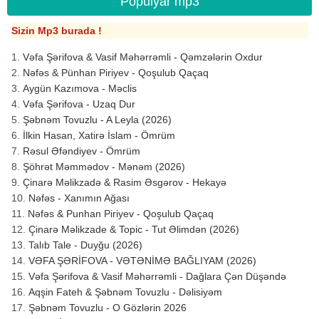
Populyar mp3
Sizin Mp3 burada !
Vəfa Şərifova & Vasif Məhərrəmli - Qəmzələrin Oxdur
Nəfəs & Pünhan Piriyev - Qoşulub Qaçaq
Aygün Kazımova - Məclis
Vəfa Şərifova - Uzaq Dur
Şəbnəm Tovuzlu - A Leyla (2026)
İlkin Hasan, Xatirə İslam - Ömrüm
Rəsul Əfəndiyev - Ömrüm
Şöhrət Məmmədov - Mənəm (2026)
Çinarə Məlikzadə & Rasim Əsgərov - Hekayə
Nəfəs - Xanımın Ağası
Nəfəs & Punhan Piriyev - Qoşulub Qaçaq
Çinarə Məlikzade & Topic - Tut Əlimdən (2026)
Talıb Tale - Duyğu (2026)
VƏFA ŞƏRİFOVA - VƏTƏNİMƏ BAĞLIYAM (2026)
Vəfa Şərifova & Vasif Məhərrəmli - Dağlara Çən Düşəndə
Aqşin Fateh & Şəbnəm Tovuzlu - Dəlisiyəm
Şəbnəm Tovuzlu - O Gözlərin 2026