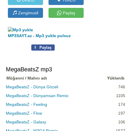
Zengimcell
Paylaş
MP3SAYT.az - Mp3 yukle pulsuz
f
Paylaş
MegaBeatsZ mp3
Müğənni / Mahnı adı
Yüklənib
MegaBeatsZ - Dünya Gözəli
746
MegaBeatsZ - Dünyamsan Remix
1105
MegaBeatsZ - Feeling
174
MegaBeatsZ - Flow
197
MegaBeatsZ - Galaxy
106
MegaBeatsZ - M3G4 Remix
1577