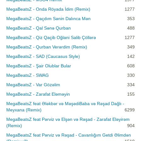
MegaBeatsZ - Onda Röyada İdim (Remix)
1277
MegaBeatsZ - Qaçdım Sənin Dalınca Mən
353
MegaBeatsZ - Qal Sənə Qurban
488
MegaBeatsZ - Qiz Qaçib Oğlani Salib Çöllərə
1277
MegaBeatsZ - Qurban Verərdim (Remix)
349
MegaBeatsZ - SAD (Caucasus Style)
142
MegaBeatsZ - Şair Olublar Bular
608
MegaBeatsZ - SWAG
330
MegaBeatsZ - Var Gözəlim
334
MegaBeatsZ - Zarafat Eləməyin
155
MegaBeatsZ feat Ələkbər və MəşədiBaba və Rəşad Dağlı -
Meyxana (Remix)
6299
MegaBeatsZ feat Pərviz və Elşən və Rəşad - Zarafat Eləyirəm
(Remix)
904
MegaBeatsZ feat Pərviz və Rəşad - Cavanlığım Getdi Əlimdən