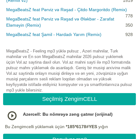
(Remix v2)
1519
MegaBeatsZ feat Pərviz və Rəşad - Çitdo Margoritdo (Remix)
778
MegaBeatsZ feat Pərviz və Rəşad və Ələkbər - Zarafat
Eləməyin (Remix)
350
MegaBeatsZ feat Şamil - Hardadı Yarım (Remix)
928
MegaBeatsZ - Feeling mp3 yüklə pulsuz , Azeri mahnilar, Turk
mahnilar ve En son MegaBeatsZ mahnilar 2026 pulsuz yuklemek
üçün Vol.az saytina daxil olun. Vol.az mahni sayti ilə mp3 formatında
pulsuz mahnı yükləmək də asanlaşdı. Geniş bir musiqi arxivinə malik
Vol.az saytinda onlayn musiqi dinləyə və ən yeni, zövqünüzə uyğun
musiqi parçalarını səsli reklam loqoları olmadan və yüksək
keyfiyyətdə istifadə etdiyiniz kompyuter və ya smartfonlarınıza pulsuz
mp3 yukle bilərsiniz.
Seçilmiş ZengimCELL
Azercell: Bu nömrəyə zəng çatmır (orijinal)
Bu Zengimcelli yükləmək üçün
*185*6178#YES
yığın