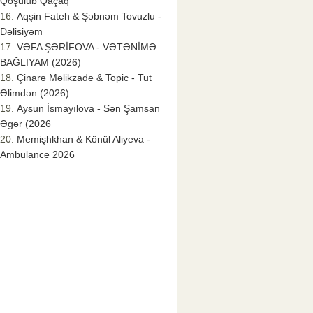
Qoşulub Qaçaq
Aqşin Fateh & Şəbnəm Tovuzlu -
Dəlisiyəm
VƏFA ŞƏRİFOVA - VƏTƏNİMƏ
BAĞLIYAM (2026)
Çinarə Məlikzade & Topic - Tut
Əlimdən (2026)
Aysun İsmayılova - Sən Şamsan
Əgər (2026
Memişhkhan & Könül Aliyeva -
Ambulance 2026