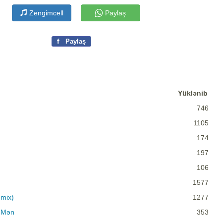
Zengimcell
Paylaş
f
Paylaş
Yüklənib
746
1105
174
197
106
1577
mix)
1277
a Mən
353