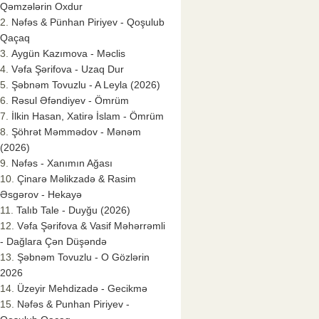
Qəmzələrin Oxdur
Nəfəs & Pünhan Piriyev - Qoşulub
Qaçaq
Aygün Kazımova - Məclis
Vəfa Şərifova - Uzaq Dur
Şəbnəm Tovuzlu - A Leyla (2026)
Rəsul Əfəndiyev - Ömrüm
İlkin Hasan, Xatirə İslam - Ömrüm
Şöhrət Məmmədov - Mənəm
(2026)
Nəfəs - Xanımın Ağası
Çinarə Məlikzadə & Rasim
Əsgərov - Hekayə
Talıb Tale - Duyğu (2026)
Vəfa Şərifova & Vasif Məhərrəmli
- Dağlara Çən Düşəndə
Şəbnəm Tovuzlu - O Gözlərin
2026
Üzeyir Mehdizadə - Gecikmə
Nəfəs & Punhan Piriyev -