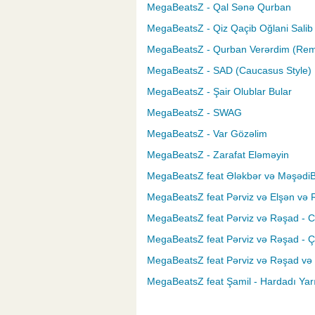
MegaBeatsZ - Qal Sənə Qurban
MegaBeatsZ - Qiz Qaçib Oğlani Salib 
MegaBeatsZ - Qurban Verərdim (Rem
MegaBeatsZ - SAD (Caucasus Style)
MegaBeatsZ - Şair Olublar Bular
MegaBeatsZ - SWAG
MegaBeatsZ - Var Gözəlim
MegaBeatsZ - Zarafat Eləməyin
MegaBeatsZ feat Ələkbər və MəşədiB
MegaBeatsZ feat Pərviz və Elşən və 
MegaBeatsZ feat Pərviz və Rəşad - C
MegaBeatsZ feat Pərviz və Rəşad - Ç
MegaBeatsZ feat Pərviz və Rəşad və 
MegaBeatsZ feat Şamil - Hardadı Yar