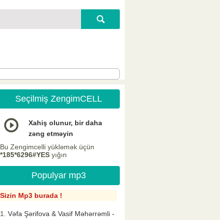
Seçilmiş ZengimCELL
Xahiş olunur, bir daha
zəng etməyin
Bu Zengimcelli yükləmək üçün
*185*6296#YES
yığın
Populyar mp3
Sizin Mp3 burada !
Vəfa Şərifova & Vasif Məhərrəmli -