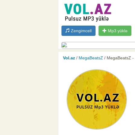
Zengimcell
Mp3 yüklə
Vol.az
/
MegaBeatsZ
/ MegaBeatsZ -