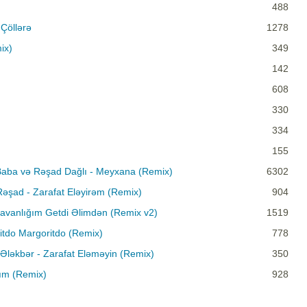
488
Çöllərə
1278
ix)
349
142
608
330
334
155
aba və Rəşad Dağlı - Meyxana (Remix)
6302
Rəşad - Zarafat Eləyirəm (Remix)
904
avanlığım Getdi Əlimdən (Remix v2)
1519
itdo Margoritdo (Remix)
778
Ələkbər - Zarafat Eləməyin (Remix)
350
ım (Remix)
928