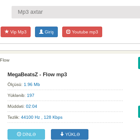
Vip Mp3
Giriş
Youtube mp3
 Flow
MegaBeatsZ - Flow mp3
Ölçüsü:
1.96 Mb
Yüklənib:
197
Müddəti:
02:04
Tezlik:
44100 Hz , 128 Kbps
DİNLƏ
YÜKLƏ