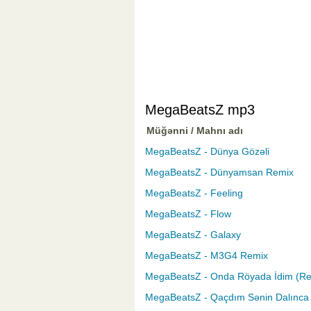
MegaBeatsZ mp3
Müğənni / Mahnı adı
MegaBeatsZ - Dünya Gözəli
MegaBeatsZ - Dünyamsan Remix
MegaBeatsZ - Feeling
MegaBeatsZ - Flow
MegaBeatsZ - Galaxy
MegaBeatsZ - M3G4 Remix
MegaBeatsZ - Onda Röyada İdim (Re
MegaBeatsZ - Qaçdım Sənin Dalınc