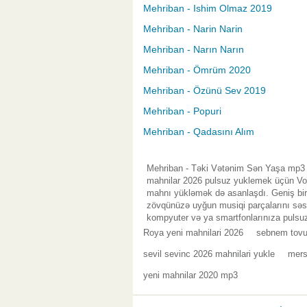
Mehriban - Ishim Olmaz 2019
Mehriban - Narin Narin
Mehriban - Narın Narın
Mehriban - Ömrüm 2020
Mehriban - Özünü Sev 2019
Mehriban - Popuri
Mehriban - Qadasını Alım
Mehriban - Təki Vətənim Sən Yaşa mp3 y
mahnilar 2026 pulsuz yuklemek üçün Vol.
mahnı yükləmək də asanlaşdı. Geniş bir 
zövqünüzə uyğun musiqi parçalarını səsl
kompyuter və ya smartfonlarınıza pulsuz
Roya yeni mahnilari 2026
sebnem tovu
sevil sevinc 2026 mahnilari yukle
mers
yeni mahnilar 2020 mp3