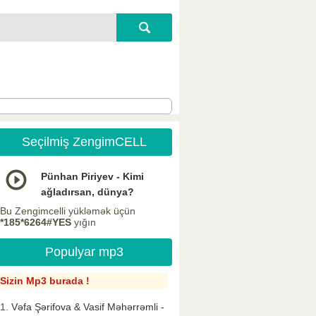
Seçilmiş ZengimCELL
Pünhan Piriyev - Kimi
ağladırsan, dünya?
Bu Zengimcelli yükləmək üçün
*185*6264#YES
yığın
Populyar mp3
Sizin Mp3 burada !
Vəfa Şərifova & Vasif Məhərrəmli -