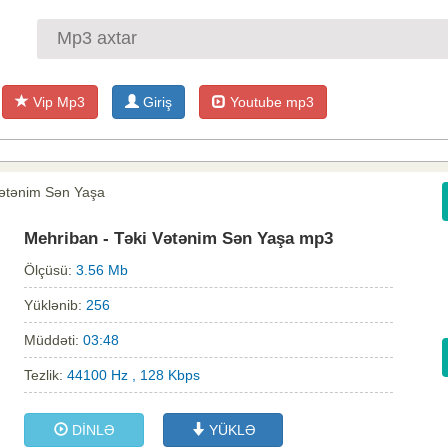
Vip Mp3
Giriş
Youtube mp3
Vətənim Sən Yaşa
Mehriban - Təki Vətənim Sən Yaşa mp3
Ölçüsü:
3.56 Mb
Yüklənib:
256
Müddəti:
03:48
Tezlik:
44100 Hz , 128 Kbps
DİNLƏ
YÜKLƏ