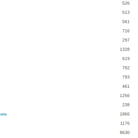
526
513
561
716
297
1328
619
792
793
461
1256
238
bətə
1866
1176
8630