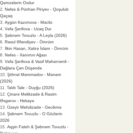
Qəmzələrin Oxdur
Nəfəs & Pünhan Piriyev - Qoşulub
Qaçaq
Aygün Kazımova - Məclis
Vəfa Şərifova - Uzaq Dur
Şəbnəm Tovuzlu - A Leyla (2026)
Rəsul Əfəndiyev - Ömrüm
İlkin Hasan, Xatirə İslam - Ömrüm
Nəfəs - Xanımın Ağası
Vəfa Şərifova & Vasif Məhərrəmli -
Dağlara Çən Düşəndə
Şöhrət Məmmədov - Mənəm
(2026)
Talıb Tale - Duyğu (2026)
Çinarə Məlikzadə & Rasim
Əsgərov - Hekayə
Üzeyir Mehdizadə - Gecikmə
Şəbnəm Tovuzlu - O Gözlərin
2026
Aqşin Fateh & Şəbnəm Tovuzlu -