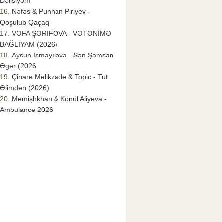
Dəlisiyəm
Nəfəs & Punhan Piriyev -
Qoşulub Qaçaq
VƏFA ŞƏRİFOVA - VƏTƏNİMƏ
BAĞLIYAM (2026)
Aysun İsmayılova - Sən Şamsan
Əgər (2026
Çinarə Məlikzade & Topic - Tut
Əlimdən (2026)
Memişhkhan & Könül Aliyeva -
Ambulance 2026