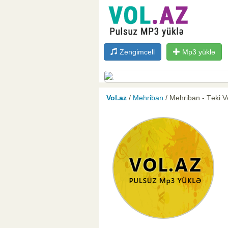
Zengimcell
Mp3 yüklə
Vol.az
/
Mehriban
/ Mehriban - Təki 