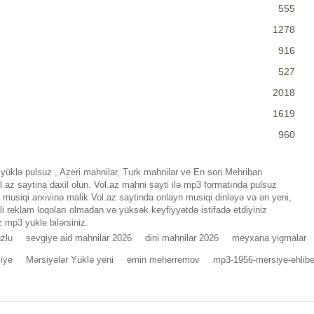
555
1278
916
527
2018
1619
960
üklə pulsuz , Azeri mahnilar, Turk mahnilar ve En son Mehriban
az saytina daxil olun. Vol.az mahni sayti ilə mp3 formatında pulsuz
musiqi arxivinə malik Vol.az saytinda onlayn musiqi dinləyə və ən yeni,
i reklam loqoları olmadan və yüksək keyfiyyətdə istifadə etdiyiniz
 mp3 yukle bilərsiniz.
zlu
sevgiye aid mahnilar 2026
dini mahnilar 2026
meyxana yigmalar
iye
Mərsiyələr Yüklə yeni
emin meherremov
mp3-1956-mersiye-ehlibe