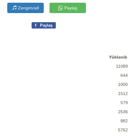
Zengimcell
Paylaş
f
Paylaş
Yüklənib
11089
644
1000
1512
579
2536
882
5762