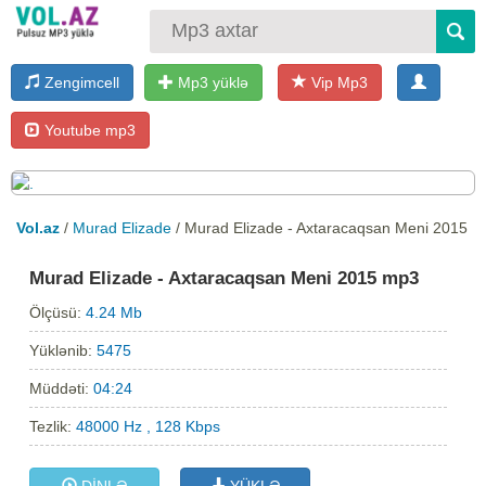
Zengimcell
Mp3 yüklə
Vip Mp3
Youtube mp3
Vol.az
/
Murad Elizade
/ Murad Elizade - Axtaracaqsan Meni 2015
Murad Elizade - Axtaracaqsan Meni 2015 mp3
Ölçüsü:
4.24 Mb
Yüklənib:
5475
Müddəti:
04:24
Tezlik:
48000 Hz , 128 Kbps
DİNLƏ
YÜKLƏ