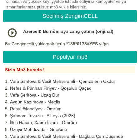
olmadan və yüksək keyfiyyətdə istifadə etdiyiniz kompyuter və ya
smartfonlarınıza pulsuz mp3 yukle bilərsiniz.
Seçilmiş ZengimCELL
Azercell: Bu nömrəyə zəng çatmır (orijinal)
Bu Zengimcelli yükləmək üçün
*185*6178#YES
yığın
Populyar mp3
Sizin Mp3 burada !
Vəfa Şərifova & Vasif Məhərrəmli - Qəmzələrin Oxdur
Nəfəs & Pünhan Piriyev - Qoşulub Qaçaq
Vəfa Şərifova - Uzaq Dur
Aygün Kazımova - Məclis
Rəsul Əfəndiyev - Ömrüm
Şəbnəm Tovuzlu - A Leyla (2026)
İlkin Hasan, Xatirə İslam - Ömrüm
Üzeyir Mehdizadə - Gecikmə
Vəfa Şərifova & Vasif Məhərrəmli - Dağlara Çən Düşəndə