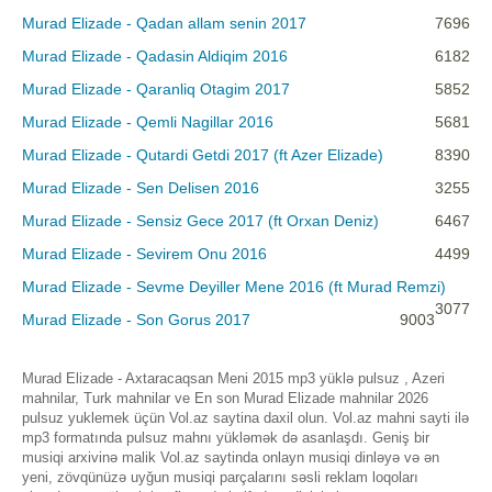
Murad Elizade - Qadan allam senin 2017
7696
Murad Elizade - Qadasin Aldiqim 2016
6182
Murad Elizade - Qaranliq Otagim 2017
5852
Murad Elizade - Qemli Nagillar 2016
5681
Murad Elizade - Qutardi Getdi 2017 (ft Azer Elizade)
8390
Murad Elizade - Sen Delisen 2016
3255
Murad Elizade - Sensiz Gece 2017 (ft Orxan Deniz)
6467
Murad Elizade - Sevirem Onu 2016
4499
Murad Elizade - Sevme Deyiller Mene 2016 (ft Murad Remzi)
3077
Murad Elizade - Son Gorus 2017
9003
Murad Elizade - Axtaracaqsan Meni 2015 mp3 yüklə pulsuz , Azeri
mahnilar, Turk mahnilar ve En son Murad Elizade mahnilar 2026
pulsuz yuklemek üçün Vol.az saytina daxil olun. Vol.az mahni sayti ilə
mp3 formatında pulsuz mahnı yükləmək də asanlaşdı. Geniş bir
musiqi arxivinə malik Vol.az saytinda onlayn musiqi dinləyə və ən
yeni, zövqünüzə uyğun musiqi parçalarını səsli reklam loqoları