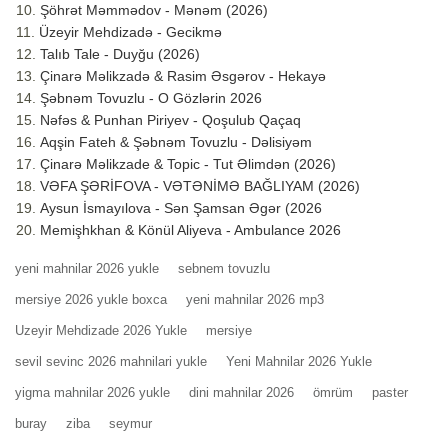
Şöhrət Məmmədov - Mənəm (2026)
Üzeyir Mehdizadə - Gecikmə
Talıb Tale - Duyğu (2026)
Çinarə Məlikzadə & Rasim Əsgərov - Hekayə
Şəbnəm Tovuzlu - O Gözlərin 2026
Nəfəs & Punhan Piriyev - Qoşulub Qaçaq
Aqşin Fateh & Şəbnəm Tovuzlu - Dəlisiyəm
Çinarə Məlikzade & Topic - Tut Əlimdən (2026)
VƏFA ŞƏRİFOVA - VƏTƏNİMƏ BAĞLIYAM (2026)
Aysun İsmayılova - Sən Şamsan Əgər (2026
Memişhkhan & Könül Aliyeva - Ambulance 2026
yeni mahnilar 2026 yukle
sebnem tovuzlu
mersiye 2026 yukle boxca
yeni mahnilar 2026 mp3
Uzeyir Mehdizade 2026 Yukle
mersiye
sevil sevinc 2026 mahnilari yukle
Yeni Mahnilar 2026 Yukle
yigma mahnilar 2026 yukle
dini mahnilar 2026
ömrüm
paster
buray
ziba
seymur