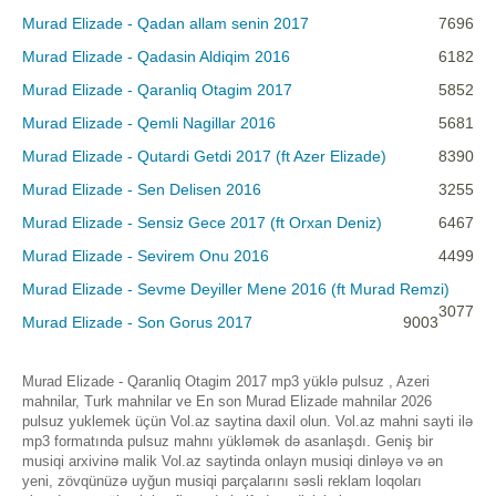
Murad Elizade - Qadan allam senin 2017
7696
Murad Elizade - Qadasin Aldiqim 2016
6182
Murad Elizade - Qaranliq Otagim 2017
5852
Murad Elizade - Qemli Nagillar 2016
5681
Murad Elizade - Qutardi Getdi 2017 (ft Azer Elizade)
8390
Murad Elizade - Sen Delisen 2016
3255
Murad Elizade - Sensiz Gece 2017 (ft Orxan Deniz)
6467
Murad Elizade - Sevirem Onu 2016
4499
Murad Elizade - Sevme Deyiller Mene 2016 (ft Murad Remzi)
3077
Murad Elizade - Son Gorus 2017
9003
Murad Elizade - Qaranliq Otagim 2017 mp3 yüklə pulsuz , Azeri
mahnilar, Turk mahnilar ve En son Murad Elizade mahnilar 2026
pulsuz yuklemek üçün Vol.az saytina daxil olun. Vol.az mahni sayti ilə
mp3 formatında pulsuz mahnı yükləmək də asanlaşdı. Geniş bir
musiqi arxivinə malik Vol.az saytinda onlayn musiqi dinləyə və ən
yeni, zövqünüzə uyğun musiqi parçalarını səsli reklam loqoları