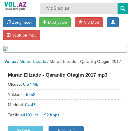
Zengimcell
Mp3 yüklə
Vip Mp3
Youtube mp3
Vol.az
/
Murad Elizade
/ Murad Elizade - Qaranliq Otagim 2017
Murad Elizade - Qaranliq Otagim 2017 mp3
Ölçüsü:
6.57 Mb
Yüklənib:
5852
Müddəti:
04:45
Tezlik:
44100 Hz , 192 Kbps
DİNLƏ
YÜKLƏ