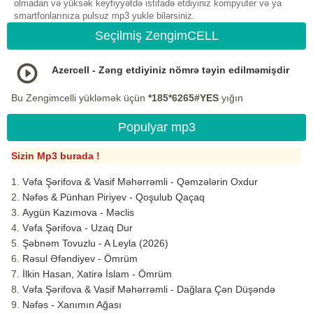
olmadan və yüksək keyfiyyətdə istifadə etdiyiniz kompyuter və ya
smartfonlarınıza pulsuz mp3 yukle bilərsiniz.
Seçilmiş ZengimCELL
Azercell - Zəng etdiyiniz nömrə təyin edilməmişdir
Bu Zengimcelli yükləmək üçün
*185*6265#YES
yığın
Populyar mp3
Sizin Mp3 burada !
Vəfa Şərifova & Vasif Məhərrəmli - Qəmzələrin Oxdur
Nəfəs & Pünhan Piriyev - Qoşulub Qaçaq
Aygün Kazımova - Məclis
Vəfa Şərifova - Uzaq Dur
Şəbnəm Tovuzlu - A Leyla (2026)
Rəsul Əfəndiyev - Ömrüm
İlkin Hasan, Xatirə İslam - Ömrüm
Vəfa Şərifova & Vasif Məhərrəmli - Dağlara Çən Düşəndə
Nəfəs - Xanımın Ağası