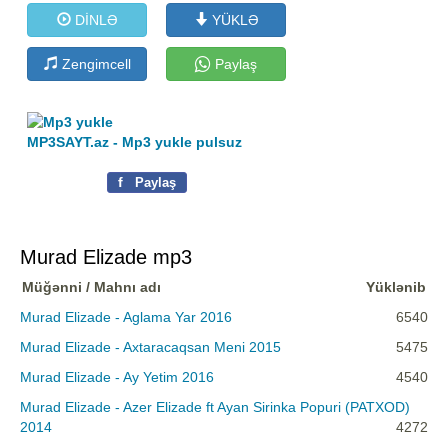
DİNLƏ
YÜKLƏ
Zengimcell
Paylaş
MP3SAYT.az - Mp3 yukle pulsuz
f
Paylaş
Murad Elizade mp3
Müğənni / Mahnı adı
Yüklənib
Murad Elizade - Aglama Yar 2016
6540
Murad Elizade - Axtaracaqsan Meni 2015
5475
Murad Elizade - Ay Yetim 2016
4540
Murad Elizade - Azer Elizade ft Ayan Sirinka Popuri (PATXOD)
2014
4272