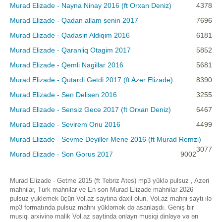
Murad Elizade - Nayna Ninay 2016 (ft Orxan Deniz)
4378
Murad Elizade - Qadan allam senin 2017
7696
Murad Elizade - Qadasin Aldiqim 2016
6181
Murad Elizade - Qaranliq Otagim 2017
5852
Murad Elizade - Qemli Nagillar 2016
5681
Murad Elizade - Qutardi Getdi 2017 (ft Azer Elizade)
8390
Murad Elizade - Sen Delisen 2016
3255
Murad Elizade - Sensiz Gece 2017 (ft Orxan Deniz)
6467
Murad Elizade - Sevirem Onu 2016
4499
Murad Elizade - Sevme Deyiller Mene 2016 (ft Murad Remzi)
3077
Murad Elizade - Son Gorus 2017
9002
Murad Elizade - Getme 2015 (ft Tebriz Ates) mp3 yüklə pulsuz , Azeri
mahnilar, Turk mahnilar ve En son Murad Elizade mahnilar 2026
pulsuz yuklemek üçün Vol.az saytina daxil olun. Vol.az mahni sayti ilə
mp3 formatında pulsuz mahnı yükləmək də asanlaşdı. Geniş bir
musiqi arxivinə malik Vol.az saytinda onlayn musiqi dinləyə və ən