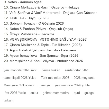
Nəfəs - Xanımın Ağası
Çinarə Məlikzadə & Rasim Əsgərov - Hekayə
Vəfa Şərifova & Vasif Məhərrəmli - Dağlara Çən Düşəndə
Talıb Tale - Duyğu (2026)
Şəbnəm Tovuzlu - O Gözlərin 2026
Nəfəs & Punhan Piriyev - Qoşulub Qaçaq
Üzeyir Mehdizadə - Gecikmə
VƏFA ŞƏRİFOVA - VƏTƏNİMƏ BAĞLIYAM (2026)
Çinarə Məlikzade & Topic - Tut Əlimdən (2026)
Aqşin Fateh & Şəbnəm Tovuzlu - Dəlisiyəm
Aysun İsmayılova - Sən Şamsan Əgər (2026
Memişhkhan & Könül Aliyeva - Ambulance 2026
yeni mahnilar 2026 mp3
perviz turkan
serdar ortac 2026
samir ilqarli 2026 Yukle
Türk mahnıları 2026
2026 meyxana
Mərsiyələr Yüklə yeni
mersiye
yeni mahnilar 2026 yukle
Ifrat 2026 Yukle
cukur
şöhrət məmmədov
qurd
gulaga
tarkan