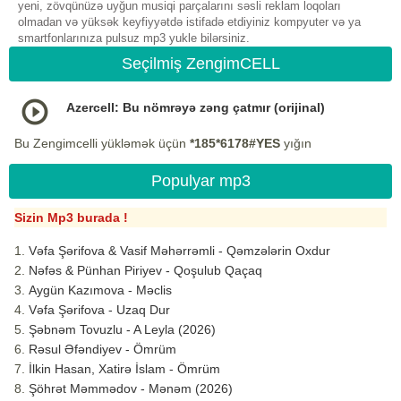
yeni, zövqünüzə uyğun musiqi parçalarını səsli reklam loqoları
olmadan və yüksək keyfiyyətdə istifadə etdiyiniz kompyuter və ya
smartfonlarınıza pulsuz mp3 yukle bilərsiniz.
Seçilmiş ZengimCELL
Azercell: Bu nömrəyə zəng çatmır (orijinal)
Bu Zengimcelli yükləmək üçün
*185*6178#YES
yığın
Populyar mp3
Sizin Mp3 burada !
Vəfa Şərifova & Vasif Məhərrəmli - Qəmzələrin Oxdur
Nəfəs & Pünhan Piriyev - Qoşulub Qaçaq
Aygün Kazımova - Məclis
Vəfa Şərifova - Uzaq Dur
Şəbnəm Tovuzlu - A Leyla (2026)
Rəsul Əfəndiyev - Ömrüm
İlkin Hasan, Xatirə İslam - Ömrüm
Şöhrət Məmmədov - Mənəm (2026)