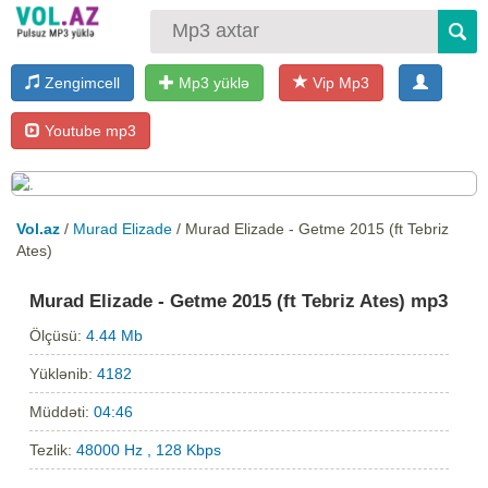
Zengimcell
Mp3 yüklə
Vip Mp3
Youtube mp3
Vol.az
/
Murad Elizade
/ Murad Elizade - Getme 2015 (ft Tebriz
Ates)
Murad Elizade - Getme 2015 (ft Tebriz Ates) mp3
Ölçüsü:
4.44 Mb
Yüklənib:
4182
Müddəti:
04:46
Tezlik:
48000 Hz , 128 Kbps