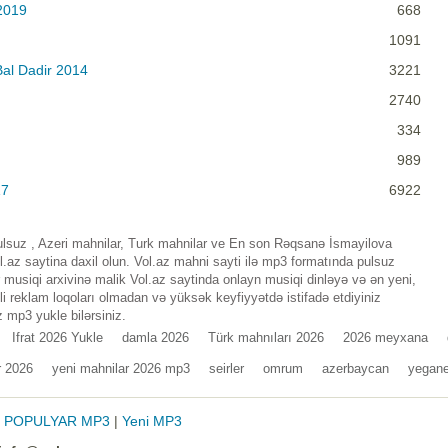
2019
668
1091
al Dadir 2014
3221
2740
334
989
17
6922
lsuz , Azeri mahnilar, Turk mahnilar ve En son Rəqsanə İsmayilova
az saytina daxil olun. Vol.az mahni sayti ilə mp3 formatında pulsuz
musiqi arxivinə malik Vol.az saytinda onlayn musiqi dinləyə və ən yeni,
i reklam loqoları olmadan və yüksək keyfiyyətdə istifadə etdiyiniz
 mp3 yukle bilərsiniz.
Ifrat 2026 Yukle
damla 2026
Türk mahnıları 2026
2026 meyxana
r 2026
yeni mahnilar 2026 mp3
seirler
omrum
azerbaycan
yegan
|
POPULYAR MP3
|
Yeni MP3