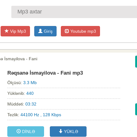
Vip Mp3
Giriş
Youtube mp3
ə İsmayilova - Fani
Rəqsanə İsmayilova - Fani mp3
Ölçüsü:
3.3 Mb
Yüklənib:
440
Müddəti:
03:32
Tezlik:
44100 Hz , 128 Kbps
DİNLƏ
YÜKLƏ