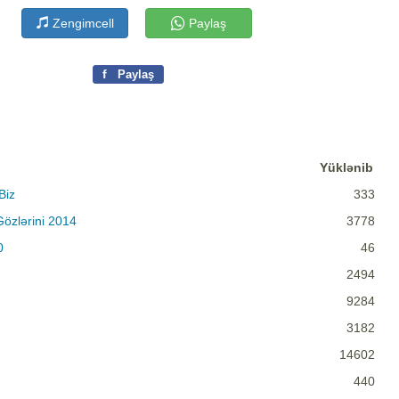
Zengimcell
Paylaş
f
Paylaş
Yüklənib
Biz
333
özlərini 2014
3778
0
46
2494
9284
3182
14602
440