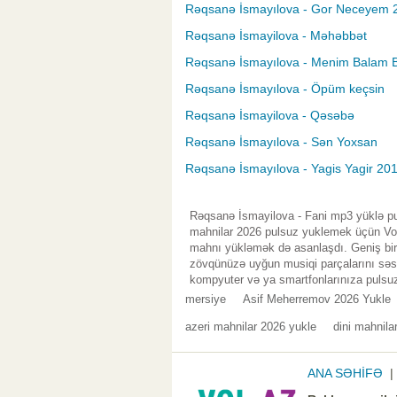
Rəqsanə İsmayılova - Gor Neceyem 
Rəqsanə İsmayilova - Məhəbbət
Rəqsanə İsmayılova - Menim Balam B
Rəqsanə İsmayılova - Öpüm keçsin
Rəqsanə İsmayilova - Qəsəbə
Rəqsanə İsmayılova - Sən Yoxsan
Rəqsanə İsmayılova - Yagis Yagir 20
Rəqsanə İsmayilova - Fani mp3 yüklə pu
mahnilar 2026 pulsuz yuklemek üçün Vol.
mahnı yükləmək də asanlaşdı. Geniş bir 
zövqünüzə uyğun musiqi parçalarını səsl
kompyuter və ya smartfonlarınıza pulsuz
mersiye
Asif Meherremov 2026 Yukle
azeri mahnilar 2026 yukle
dini mahnila
ANA SƏHİFƏ