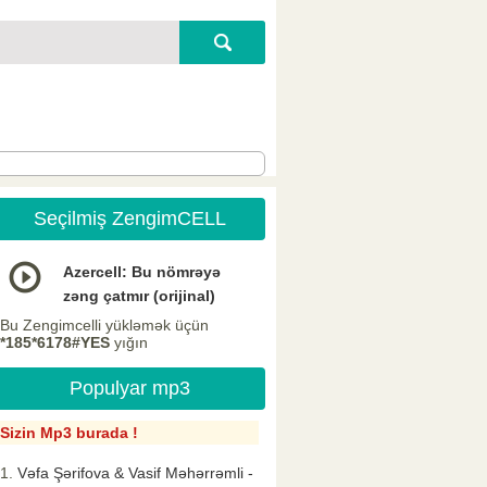
Seçilmiş ZengimCELL
Azercell: Bu nömrəyə
zəng çatmır (orijinal)
Bu Zengimcelli yükləmək üçün
*185*6178#YES
yığın
Populyar mp3
Sizin Mp3 burada !
Vəfa Şərifova & Vasif Məhərrəmli -