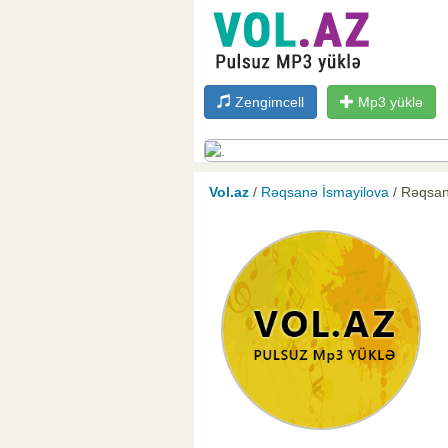
Zengimcell
Mp3 yüklə
Vol.az
/
Rəqsanə İsmayilova
/ Rəqsan