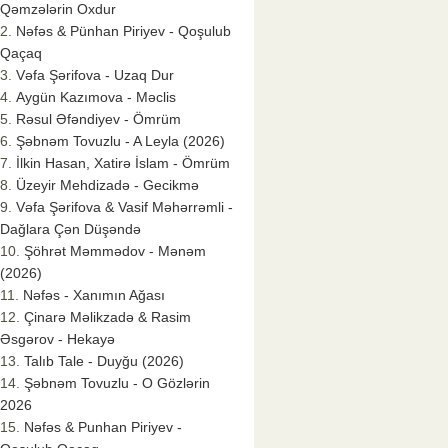
Qəmzələrin Oxdur
Nəfəs & Pünhan Piriyev - Qoşulub
Qaçaq
Vəfa Şərifova - Uzaq Dur
Aygün Kazımova - Məclis
Rəsul Əfəndiyev - Ömrüm
Şəbnəm Tovuzlu - A Leyla (2026)
İlkin Hasan, Xatirə İslam - Ömrüm
Üzeyir Mehdizadə - Gecikmə
Vəfa Şərifova & Vasif Məhərrəmli -
Dağlara Çən Düşəndə
Şöhrət Məmmədov - Mənəm
(2026)
Nəfəs - Xanımın Ağası
Çinarə Məlikzadə & Rasim
Əsgərov - Hekayə
Talıb Tale - Duyğu (2026)
Şəbnəm Tovuzlu - O Gözlərin
2026
Nəfəs & Punhan Piriyev -