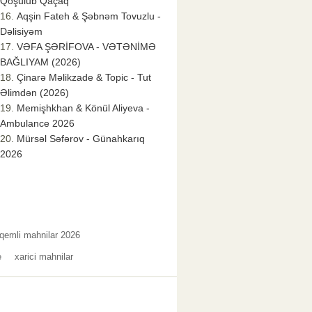
Qoşulub Qaçaq
Aqşin Fateh & Şəbnəm Tovuzlu -
Dəlisiyəm
VƏFA ŞƏRİFOVA - VƏTƏNİMƏ
BAĞLIYAM (2026)
Çinarə Məlikzade & Topic - Tut
Əlimdən (2026)
Memişhkhan & Könül Aliyeva -
Ambulance 2026
Mürsəl Səfərov - Günahkarıq
2026
qemli mahnilar 2026
e
xarici mahnilar