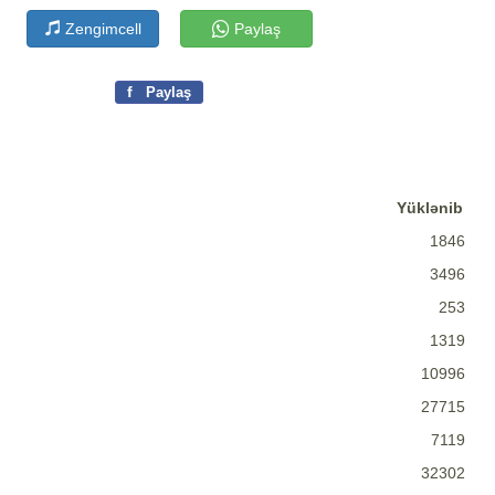
Zengimcell
Paylaş
f
Paylaş
Yüklənib
1846
3496
253
1319
10996
27715
7119
32302