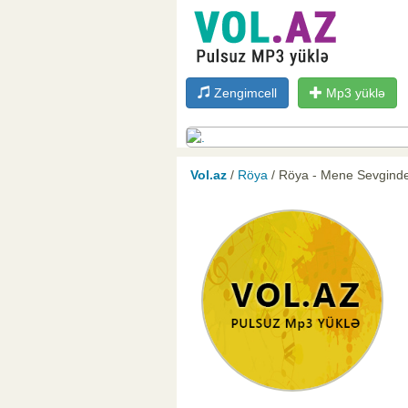
Zengimcell
Mp3 yüklə
Vol.az
/
Röya
/ Röya - Mene Sevgind