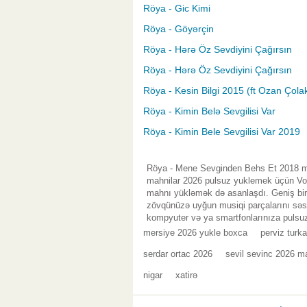
Röya - Gic Kimi
Röya - Göyərçin
Röya - Hərə Öz Sevdiyini Çağırsın
Röya - Hərə Öz Sevdiyini Çağırsın
Röya - Kesin Bilgi 2015 (ft Ozan Çola
Röya - Kimin Belə Sevgilisi Var
Röya - Kimin Bele Sevgilisi Var 2019
Röya - Mene Sevginden Behs Et 2018 mp
mahnilar 2026 pulsuz yuklemek üçün Vol.
mahnı yükləmək də asanlaşdı. Geniş bir 
zövqünüzə uyğun musiqi parçalarını səsl
kompyuter və ya smartfonlarınıza pulsuz
mersiye 2026 yukle boxca
perviz turk
serdar ortac 2026
sevil sevinc 2026 ma
nigar
xatirə