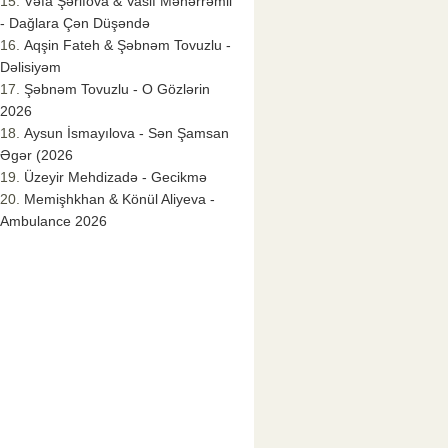
Vəfa Şərifova & Vasif Məhərrəmli
- Dağlara Çən Düşəndə
Aqşin Fateh & Şəbnəm Tovuzlu -
Dəlisiyəm
Şəbnəm Tovuzlu - O Gözlərin
2026
Aysun İsmayılova - Sən Şamsan
Əgər (2026
Üzeyir Mehdizadə - Gecikmə
Memişhkhan & Könül Aliyeva -
Ambulance 2026