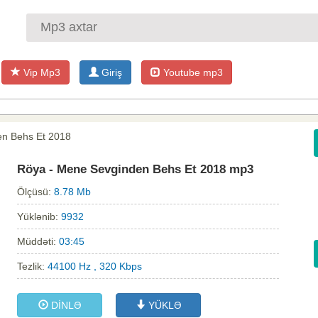
Vip Mp3
Giriş
Youtube mp3
en Behs Et 2018
Röya - Mene Sevginden Behs Et 2018 mp3
Ölçüsü:
8.78 Mb
Yüklənib:
9932
Müddəti:
03:45
Tezlik:
44100 Hz , 320 Kbps
DİNLƏ
YÜKLƏ