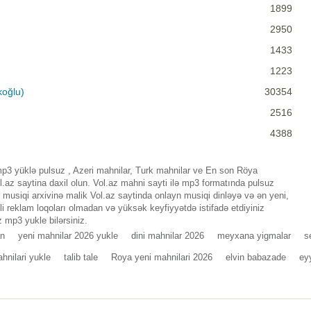
1899
2950
1433
1223
koğlu)
30354
2516
4388
3 yüklə pulsuz , Azeri mahnilar, Turk mahnilar ve En son Röya
az saytina daxil olun. Vol.az mahni sayti ilə mp3 formatında pulsuz
musiqi arxivinə malik Vol.az saytinda onlayn musiqi dinləyə və ən yeni,
i reklam loqoları olmadan və yüksək keyfiyyətdə istifadə etdiyiniz
 mp3 yukle bilərsiniz.
an
yeni mahnilar 2026 yukle
dini mahnilar 2026
meyxana yigmalar
s
hnilari yukle
talib tale
Roya yeni mahnilari 2026
elvin babazade
ey