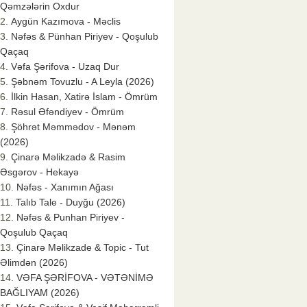
Qəmzələrin Oxdur
Aygün Kazımova - Məclis
Nəfəs & Pünhan Piriyev - Qoşulub
Qaçaq
Vəfa Şərifova - Uzaq Dur
Şəbnəm Tovuzlu - A Leyla (2026)
İlkin Hasan, Xatirə İslam - Ömrüm
Rəsul Əfəndiyev - Ömrüm
Şöhrət Məmmədov - Mənəm
(2026)
Çinarə Məlikzadə & Rasim
Əsgərov - Hekayə
Nəfəs - Xanımın Ağası
Talıb Tale - Duyğu (2026)
Nəfəs & Punhan Piriyev -
Qoşulub Qaçaq
Çinarə Məlikzade & Topic - Tut
Əlimdən (2026)
VƏFA ŞƏRİFOVA - VƏTƏNİMƏ
BAĞLIYAM (2026)