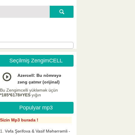
Seçilmiş ZengimCELL
Azercell: Bu nömrəyə
zəng çatmır (orijinal)
Bu Zengimcelli yükləmək üçün
*185*6178#YES
yığın
Populyar mp3
Sizin Mp3 burada !
Vəfa Şərifova & Vasif Məhərrəmli -