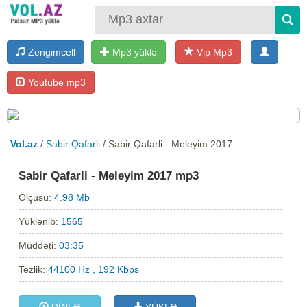
Zengimcell
Mp3 yüklə
Vip Mp3
Youtube mp3
Vol.az
/
Sabir Qafarli
/ Sabir Qafarli - Meleyim 2017
Sabir Qafarli - Meleyim 2017 mp3
Ölçüsü:
4.98 Mb
Yüklənib:
1565
Müddəti:
03:35
Tezlik:
44100 Hz , 192 Kbps
DİNLƏ
YÜKLƏ