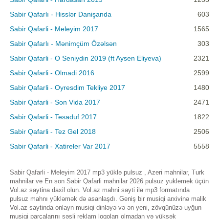
Sabir Qafarlı - Hisslər Danişanda
603
Sabir Qafarli - Meleyim 2017
1565
Sabir Qafarlı - Mənimçüm Özəlsən
303
Sabir Qafarli - O Seniydin 2019 (ft Aysen Eliyeva)
2321
Sabir Qafarli - Olmadi 2016
2599
Sabir Qafarli - Oyresdim Tekliye 2017
1480
Sabir Qafarli - Son Vida 2017
2471
Sabir Qafarli - Tesaduf 2017
1822
Sabir Qafarli - Tez Gel 2018
2506
Sabir Qafarli - Xatireler Var 2017
5558
Sabir Qafarli - Meleyim 2017 mp3 yüklə pulsuz , Azeri mahnilar, Turk
mahnilar ve En son Sabir Qafarli mahnilar 2026 pulsuz yuklemek üçün
Vol.az saytina daxil olun. Vol.az mahni sayti ilə mp3 formatında
pulsuz mahnı yükləmək də asanlaşdı. Geniş bir musiqi arxivinə malik
Vol.az saytinda onlayn musiqi dinləyə və ən yeni, zövqünüzə uyğun
musiqi parçalarını səsli reklam loqoları olmadan və yüksək