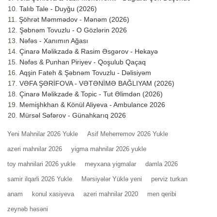
Talıb Tale - Duyğu (2026)
Şöhrət Məmmədov - Mənəm (2026)
Şəbnəm Tovuzlu - O Gözlərin 2026
Nəfəs - Xanımın Ağası
Çinarə Məlikzadə & Rasim Əsgərov - Hekayə
Nəfəs & Punhan Piriyev - Qoşulub Qaçaq
Aqşin Fateh & Şəbnəm Tovuzlu - Dəlisiyəm
VƏFA ŞƏRİFOVA - VƏTƏNİMƏ BAĞLIYAM (2026)
Çinarə Məlikzade & Topic - Tut Əlimdən (2026)
Memişhkhan & Könül Aliyeva - Ambulance 2026
Mürsəl Səfərov - Günahkarıq 2026
Yeni Mahnilar 2026 Yukle
Asif Meherremov 2026 Yukle
azeri mahnilar 2026
yigma mahnilar 2026 yukle
toy mahnilari 2026 yukle
meyxana yigmalar
damla 2026
samir ilqarli 2026 Yukle
Mərsiyələr Yüklə yeni
perviz turkan
anam
konul xasiyeva
azeri mahnilar 2020
men qeribi
zeynəb həsəni