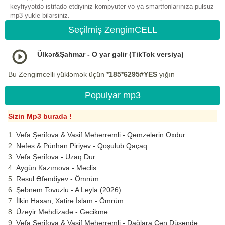
keyfiyyətdə istifadə etdiyiniz kompyuter və ya smartfonlarınıza pulsuz
mp3 yukle bilərsiniz.
Seçilmiş ZengimCELL
Ülkər&Şahmar - O yar gəlir (TikTok versiya)
Bu Zengimcelli yükləmək üçün
*185*6295#YES
yığın
Populyar mp3
Sizin Mp3 burada !
Vəfa Şərifova & Vasif Məhərrəmli - Qəmzələrin Oxdur
Nəfəs & Pünhan Piriyev - Qoşulub Qaçaq
Vəfa Şərifova - Uzaq Dur
Aygün Kazımova - Məclis
Rəsul Əfəndiyev - Ömrüm
Şəbnəm Tovuzlu - A Leyla (2026)
İlkin Hasan, Xatirə İslam - Ömrüm
Üzeyir Mehdizadə - Gecikmə
Vəfa Şərifova & Vasif Məhərrəmli - Dağlara Çən Düşəndə