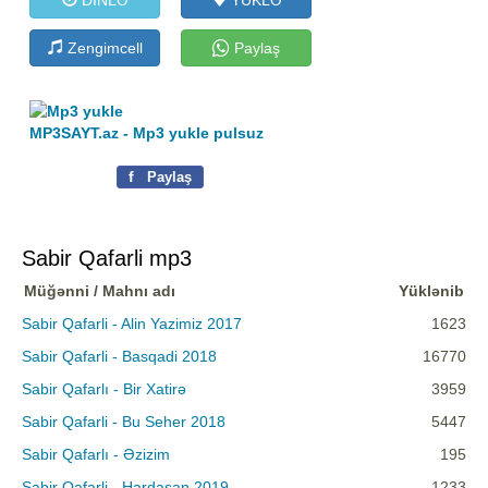
Zengimcell
Paylaş
MP3SAYT.az - Mp3 yukle pulsuz
f
Paylaş
Sabir Qafarli mp3
Müğənni / Mahnı adı
Yüklənib
Sabir Qafarli - Alin Yazimiz 2017
1623
Sabir Qafarli - Basqadi 2018
16770
Sabir Qafarlı - Bir Xatirə
3959
Sabir Qafarli - Bu Seher 2018
5447
Sabir Qafarlı - Əzizim
195
Sabir Qafarli - Hardasan 2019
1233