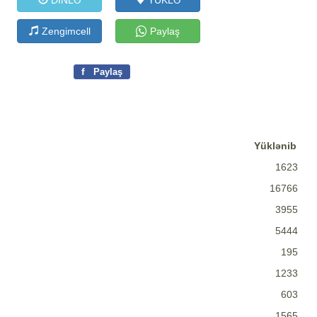
DİNLƏ
YÜKLƏ
Zengimcell
Paylaş
f
Paylaş
Yüklənib
1623
16766
3955
5444
195
1233
603
1565