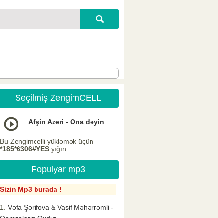
Seçilmiş ZengimCELL
Afşin Azəri - Ona deyin
Bu Zengimcelli yükləmək üçün
*185*6306#YES
yığın
Populyar mp3
Sizin Mp3 burada !
Vəfa Şərifova & Vasif Məhərrəmli -