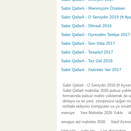
Sabir Qafarlı - Mənimçüm Özəlsən
Sabir Qafarli - O Seniydin 2019 (ft Ay
Sabir Qafarli - Olmadi 2016
Sabir Qafarli - Oyresdim Tekliye 2017
Sabir Qafarli - Son Vida 2017
Sabir Qafarli - Tesaduf 2017
Sabir Qafarli - Tez Gel 2018
Sabir Qafarli - Xatireler Var 2017
Sabir Qafarli - O Seniydin 2019 (ft Ayse
Sabir Qafarli mahnilar 2026 pulsuz yukl
formatında pulsuz mahnı yükləmək də asa
dinləyə və ən yeni, zövqünüzə uyğun mus
istifadə etdiyiniz kompyuter və ya smart
mersiye
Yeni Mahnilar 2026 Yukle
d
sevgiye aid mahnilar 2026
Vasif Azimo
talıb tale
sebr ele
seni düşündüm