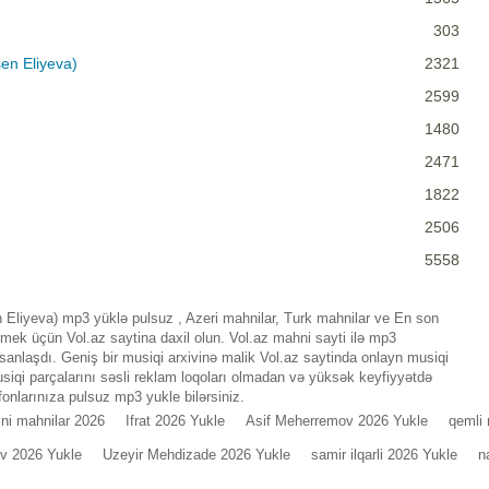
303
sen Eliyeva)
2321
2599
1480
2471
1822
2506
5558
n Eliyeva) mp3 yüklə pulsuz , Azeri mahnilar, Turk mahnilar ve En son
emek üçün Vol.az saytina daxil olun. Vol.az mahni sayti ilə mp3
nlaşdı. Geniş bir musiqi arxivinə malik Vol.az saytinda onlayn musiqi
iqi parçalarını səsli reklam loqoları olmadan və yüksək keyfiyyətdə
fonlarınıza pulsuz mp3 yukle bilərsiniz.
ini mahnilar 2026
Ifrat 2026 Yukle
Asif Meherremov 2026 Yukle
qemli 
v 2026 Yukle
Uzeyir Mehdizade 2026 Yukle
samir ilqarli 2026 Yukle
n