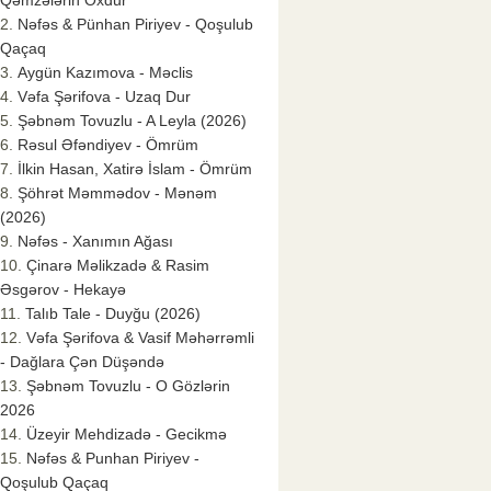
Qəmzələrin Oxdur
Nəfəs & Pünhan Piriyev - Qoşulub
Qaçaq
Aygün Kazımova - Məclis
Vəfa Şərifova - Uzaq Dur
Şəbnəm Tovuzlu - A Leyla (2026)
Rəsul Əfəndiyev - Ömrüm
İlkin Hasan, Xatirə İslam - Ömrüm
Şöhrət Məmmədov - Mənəm
(2026)
Nəfəs - Xanımın Ağası
Çinarə Məlikzadə & Rasim
Əsgərov - Hekayə
Talıb Tale - Duyğu (2026)
Vəfa Şərifova & Vasif Məhərrəmli
- Dağlara Çən Düşəndə
Şəbnəm Tovuzlu - O Gözlərin
2026
Üzeyir Mehdizadə - Gecikmə
Nəfəs & Punhan Piriyev -
Qoşulub Qaçaq