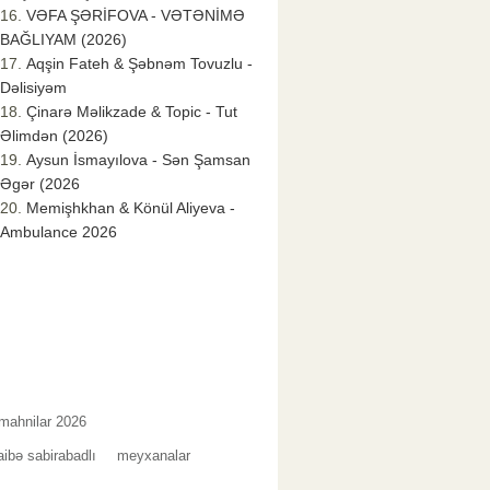
VƏFA ŞƏRİFOVA - VƏTƏNİMƏ
BAĞLIYAM (2026)
Aqşin Fateh & Şəbnəm Tovuzlu -
Dəlisiyəm
Çinarə Məlikzade & Topic - Tut
Əlimdən (2026)
Aysun İsmayılova - Sən Şamsan
Əgər (2026
Memişhkhan & Könül Aliyeva -
Ambulance 2026
mahnilar 2026
aibə sabirabadlı
meyxanalar