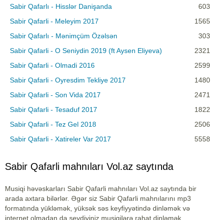
Sabir Qafarlı - Hisslər Danişanda
603
Sabir Qafarli - Meleyim 2017
1565
Sabir Qafarlı - Mənimçüm Özəlsən
303
Sabir Qafarli - O Seniydin 2019 (ft Aysen Eliyeva)
2321
Sabir Qafarli - Olmadi 2016
2599
Sabir Qafarli - Oyresdim Tekliye 2017
1480
Sabir Qafarli - Son Vida 2017
2471
Sabir Qafarli - Tesaduf 2017
1822
Sabir Qafarli - Tez Gel 2018
2506
Sabir Qafarli - Xatireler Var 2017
5558
Sabir Qafarli mahnıları Vol.az saytında
Musiqi həvəskarları Sabir Qafarli mahnıları Vol.az saytında bir
arada axtara bilərlər. Əgər siz Sabir Qafarli mahnılarını mp3
formatında yükləmək, yüksək səs keyfiyyətində dinləmək və
internet olmadan da sevdiyiniz musiqilərə rahat dinləmək