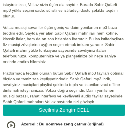
istəyirsinizsə, Vol.az sizin üçün əla saytdır. Burada Sabir Qafarli
mp3 yüklə seçimi sadə, sürətli və istifadəçi dostu şəkildə təqdim
olunur.
Vol.az musiqi sevənlər üçün geniş və daim yenilənən mp3 baza
təqdim edir. Saytda yer alan Sabir Qafarli mahnıları həm köhnə,
klassik ifalar, həm də ən son hitlərdən ibarətdir. Bu isə istifadəçilərə
öz musiqi zövqlərinə uyğun seçim etmək imkanı yaradır. Sabir
Qafarli mahnı yüklə funksiyası sayəsində sevdiyiniz ifaları
telefonunuza, kompüterinizə və ya planşetinizə bir neçə saniyə
ərzində endirə bilərsiniz.
Platformada təqdim olunan bütün Sabir Qafarli mp3 faylları optimal
ölçüdə və təmiz səs keyfiyyətindədir. Sabir Qafarli mp3 indir,
sevdiyiniz musiqiləri playlist şəklində topla və istənilən vaxt offline
dinləmək istəyirsinizsə, Vol.az doğru seçimdir. Daim yenilənən
musiqi bazası, rahat interfeys və keyfiyyətli audio fayllar sayəsində
Sabir Qafarli mahnıları Vol.az saytında sizi gözləyir.
Seçilmiş ZengimCELL
Azercell: Bu nömrəyə zəng çatmır (orijinal)