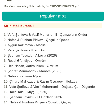
Bu Zengimcelli yükləmək üçün
*185*6178#YES
yığın
Populyar mp3
Sizin Mp3 burada !
Vəfa Şərifova & Vasif Məhərrəmli - Qəmzələrin Oxdur
Nəfəs & Pünhan Piriyev - Qoşulub Qaçaq
Aygün Kazımova - Məclis
Vəfa Şərifova - Uzaq Dur
Şəbnəm Tovuzlu - A Leyla (2026)
Rəsul Əfəndiyev - Ömrüm
İlkin Hasan, Xatirə İslam - Ömrüm
Şöhrət Məmmədov - Mənəm (2026)
Nəfəs - Xanımın Ağası
Çinarə Məlikzadə & Rasim Əsgərov - Hekayə
Vəfa Şərifova & Vasif Məhərrəmli - Dağlara Çən Düşəndə
Talıb Tale - Duyğu (2026)
Şəbnəm Tovuzlu - O Gözlərin 2026
Nəfəs & Punhan Piriyev - Qoşulub Qaçaq