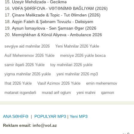
Üzeyir Mehdizadə - Gecikmə
VƏFA ŞƏRİFOVA - VƏTƏNİMƏ BAĞLIYAM (2026)
Çinarə Məlikzade & Topic - Tut Əlimdən (2026)
Aqşin Fateh & Şəbnəm Tovuzlu - Dəlisiyəm
Aysun İsmayılova - Sən Şamsan Əgər (2026
Memişhkhan & Könül Aliyeva - Ambulance 2026
sevgiye aid mahnilar 2026
Yeni Mahnilar 2026 Yukle
Asif Meherremov 2026 Yukle
mersiye 2026 yukle boxca
samir ilqarli 2026 Yukle
toy mahnilari 2026 yukle
yigma mahnilar 2026 yukle
yeni mahnilar 2026 mp3
Ifrat 2026 Yukle
Vasif Azimov 2026 Yukle
emin meherremov
mətanət isgəndərli
murad arif oglum
yeni mahni
qarmon
ANA SƏHİFƏ
|
POPULYAR MP3
|
Yeni MP3
Reklam email:
info@vol.az