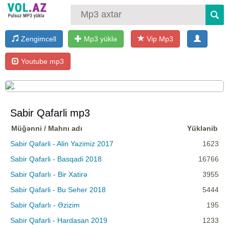
Zengimcell
Mp3 yüklə
Vip Mp3
Youtube mp3
Sabir Qafarli mp3
Müğənni / Mahnı adı
Yüklənib
Sabir Qafarli - Alin Yazimiz 2017
1623
Sabir Qafarli - Basqadi 2018
16766
Sabir Qafarlı - Bir Xatirə
3955
Sabir Qafarli - Bu Seher 2018
5444
Sabir Qafarlı - Əzizim
195
Sabir Qafarli - Hardasan 2019
1233