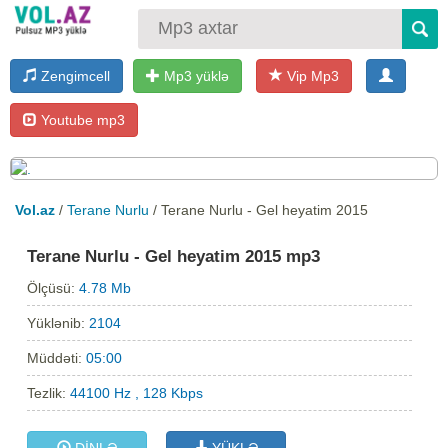
Zengimcell
Mp3 yüklə
Vip Mp3
Youtube mp3
Vol.az
/
Terane Nurlu
/ Terane Nurlu - Gel heyatim 2015
Terane Nurlu - Gel heyatim 2015 mp3
Ölçüsü:
4.78 Mb
Yüklənib:
2104
Müddəti:
05:00
Tezlik:
44100 Hz , 128 Kbps
DİNLƏ
YÜKLƏ