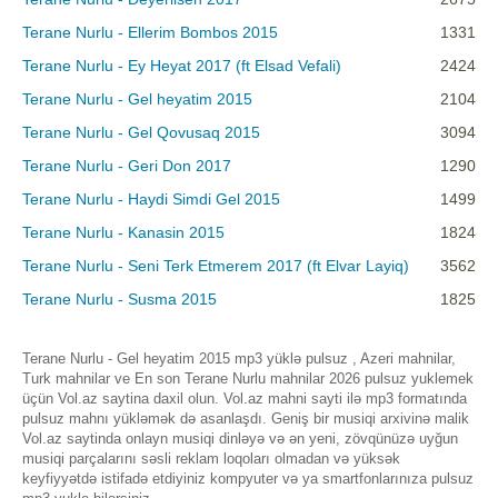
Terane Nurlu - Ellerim Bombos 2015
1331
Terane Nurlu - Ey Heyat 2017 (ft Elsad Vefali)
2424
Terane Nurlu - Gel heyatim 2015
2104
Terane Nurlu - Gel Qovusaq 2015
3094
Terane Nurlu - Geri Don 2017
1290
Terane Nurlu - Haydi Simdi Gel 2015
1499
Terane Nurlu - Kanasin 2015
1824
Terane Nurlu - Seni Terk Etmerem 2017 (ft Elvar Layiq)
3562
Terane Nurlu - Susma 2015
1825
Terane Nurlu - Gel heyatim 2015 mp3 yüklə pulsuz , Azeri mahnilar,
Turk mahnilar ve En son Terane Nurlu mahnilar 2026 pulsuz yuklemek
üçün Vol.az saytina daxil olun. Vol.az mahni sayti ilə mp3 formatında
pulsuz mahnı yükləmək də asanlaşdı. Geniş bir musiqi arxivinə malik
Vol.az saytinda onlayn musiqi dinləyə və ən yeni, zövqünüzə uyğun
musiqi parçalarını səsli reklam loqoları olmadan və yüksək
keyfiyyətdə istifadə etdiyiniz kompyuter və ya smartfonlarınıza pulsuz