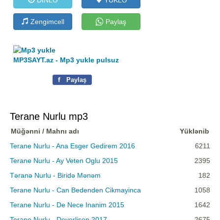
Zengimcell
Paylaş
MP3SAYT.az - Mp3 yukle pulsuz
f
Paylaş
Terane Nurlu mp3
Müğənni / Mahnı adı
Yüklənib
Terane Nurlu - Ana Esger Gedirem 2016
6211
Terane Nurlu - Ay Veten Oglu 2015
2395
Təranə Nurlu - Biridə Mənəm
182
Terane Nurlu - Can Bedenden Cikmayinca
1058
Terane Nurlu - De Nece Inanim 2015
1642
Terane Nurlu - Deyerlisen 2017
2675