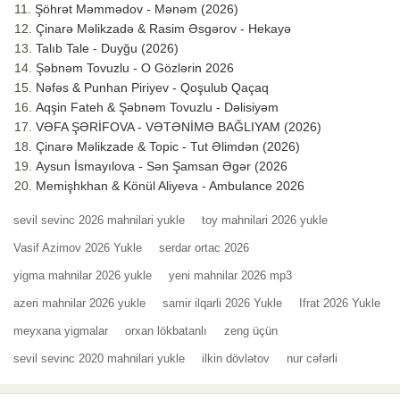
Şöhrət Məmmədov - Mənəm (2026)
Çinarə Məlikzadə & Rasim Əsgərov - Hekayə
Talıb Tale - Duyğu (2026)
Şəbnəm Tovuzlu - O Gözlərin 2026
Nəfəs & Punhan Piriyev - Qoşulub Qaçaq
Aqşin Fateh & Şəbnəm Tovuzlu - Dəlisiyəm
VƏFA ŞƏRİFOVA - VƏTƏNİMƏ BAĞLIYAM (2026)
Çinarə Məlikzade & Topic - Tut Əlimdən (2026)
Aysun İsmayılova - Sən Şamsan Əgər (2026
Memişhkhan & Könül Aliyeva - Ambulance 2026
sevil sevinc 2026 mahnilari yukle
toy mahnilari 2026 yukle
Vasif Azimov 2026 Yukle
serdar ortac 2026
yigma mahnilar 2026 yukle
yeni mahnilar 2026 mp3
azeri mahnilar 2026 yukle
samir ilqarli 2026 Yukle
Ifrat 2026 Yukle
meyxana yigmalar
orxan lökbatanlı
zeng üçün
sevil sevinc 2020 mahnilari yukle
ilkin dövlətov
nur cəfərli