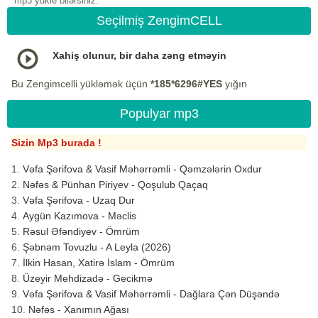
mp3 yukle bilərsiniz.
Seçilmiş ZengimCELL
Xahiş olunur, bir daha zəng etməyin
Bu Zengimcelli yükləmək üçün
*185*6296#YES
yığın
Populyar mp3
Sizin Mp3 burada !
Vəfa Şərifova & Vasif Məhərrəmli - Qəmzələrin Oxdur
Nəfəs & Pünhan Piriyev - Qoşulub Qaçaq
Vəfa Şərifova - Uzaq Dur
Aygün Kazımova - Məclis
Rəsul Əfəndiyev - Ömrüm
Şəbnəm Tovuzlu - A Leyla (2026)
İlkin Hasan, Xatirə İslam - Ömrüm
Üzeyir Mehdizadə - Gecikmə
Vəfa Şərifova & Vasif Məhərrəmli - Dağlara Çən Düşəndə
Nəfəs - Xanımın Ağası