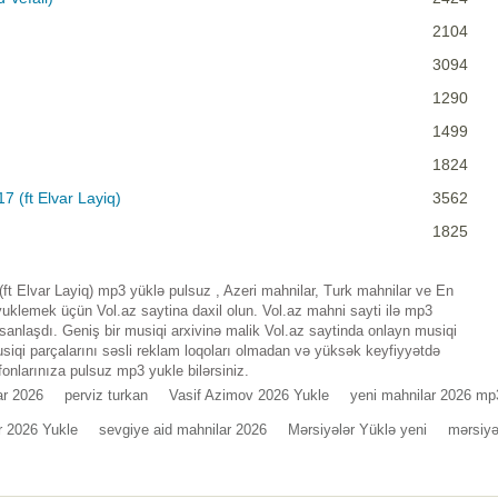
2104
3094
1290
1499
1824
 (ft Elvar Layiq)
3562
1825
ft Elvar Layiq) mp3 yüklə pulsuz , Azeri mahnilar, Turk mahnilar ve En
uklemek üçün Vol.az saytina daxil olun. Vol.az mahni sayti ilə mp3
nlaşdı. Geniş bir musiqi arxivinə malik Vol.az saytinda onlayn musiqi
iqi parçalarını səsli reklam loqoları olmadan və yüksək keyfiyyətdə
fonlarınıza pulsuz mp3 yukle bilərsiniz.
ar 2026
perviz turkan
Vasif Azimov 2026 Yukle
yeni mahnilar 2026 mp
r 2026 Yukle
sevgiye aid mahnilar 2026
Mərsiyələr Yüklə yeni
mərsiy