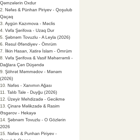
Qəmzələrin Oxdur
Nəfəs & Pünhan Piriyev - Qoşulub
Qaçaq
Aygün Kazımova - Məclis
Vəfa Şərifova - Uzaq Dur
Şəbnəm Tovuzlu - A Leyla (2026)
Rəsul Əfəndiyev - Ömrüm
İlkin Hasan, Xatirə İslam - Ömrüm
Vəfa Şərifova & Vasif Məhərrəmli -
Dağlara Çən Düşəndə
Şöhrət Məmmədov - Mənəm
(2026)
Nəfəs - Xanımın Ağası
Talıb Tale - Duyğu (2026)
Üzeyir Mehdizadə - Gecikmə
Çinarə Məlikzadə & Rasim
Əsgərov - Hekayə
Şəbnəm Tovuzlu - O Gözlərin
2026
Nəfəs & Punhan Piriyev -