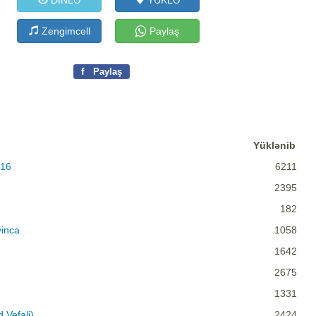
DİNLƏ
YÜKLƏ
Zengimcell
Paylaş
f
Paylaş
Yüklənib
016
6211
2395
182
inca
1058
1642
2675
1331
 Vefali)
2424