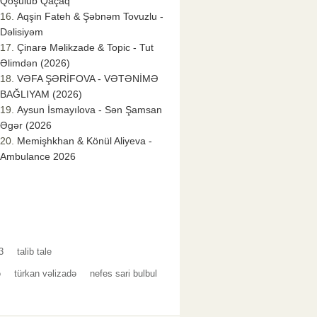
Qoşulub Qaçaq
Aqşin Fateh & Şəbnəm Tovuzlu -
Dəlisiyəm
Çinarə Məlikzade & Topic - Tut
Əlimdən (2026)
VƏFA ŞƏRİFOVA - VƏTƏNİMƏ
BAĞLIYAM (2026)
Aysun İsmayılova - Sən Şamsan
Əgər (2026
Memişhkhan & Könül Aliyeva -
Ambulance 2026
3
talib tale
ə
türkan vəlizadə
nefes sari bulbul