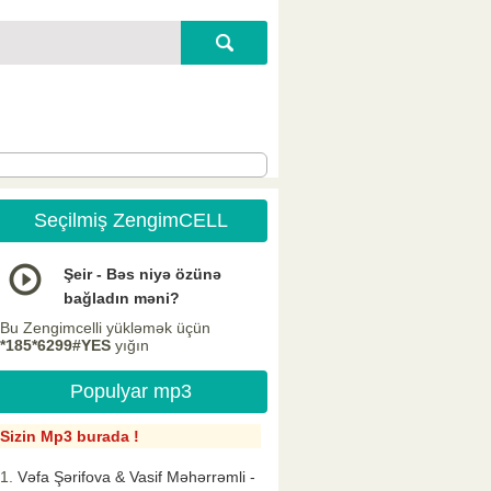
Seçilmiş ZengimCELL
Şeir - Bəs niyə özünə
bağladın məni?
Bu Zengimcelli yükləmək üçün
*185*6299#YES
yığın
Populyar mp3
Sizin Mp3 burada !
Vəfa Şərifova & Vasif Məhərrəmli -