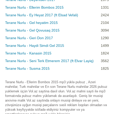
Terane Nurlu - Ellerim Bombos 2015
1331
Terane Nurlu - Ey Heyat 2017 (ft Elsad Vefali)
2424
Terane Nurlu - Gel heyatim 2015
2104
Terane Nurlu - Gel Qovusaq 2015
3094
Terane Nurlu - Geri Don 2017
1290
Terane Nurlu - Haydi Simdi Gel 2015
1499
Terane Nurlu - Kanasin 2015
1824
Terane Nurlu - Seni Terk Etmerem 2017 (ft Elvar Layiq)
3562
Terane Nurlu - Susma 2015
1825
Terane Nurlu - Ellerim Bombos 2015 mp3 yüklə pulsuz , Azeri
mahnilar, Turk mahnilar ve En son Terane Nurlu mahnilar 2026 pulsuz
yuklemek üçün Vol.az saytina daxil olun. Vol.az mahni sayti ilə mp3
formatında pulsuz mahnı yükləmək də asanlaşdı. Geniş bir musiqi
arxivinə malik Vol.az saytinda onlayn musiqi dinləyə və ən yeni,
zövqünüzə uyğun musiqi parçalarını səsli reklam loqoları olmadan və
yüksək keyfiyyətdə istifadə etdiyiniz kompyuter və ya