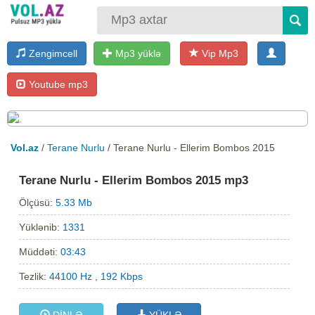
Zengimcell
Mp3 yüklə
Vip Mp3
Youtube mp3
Vol.az
/
Terane Nurlu
/ Terane Nurlu - Ellerim Bombos 2015
Terane Nurlu - Ellerim Bombos 2015 mp3
Ölçüsü:
5.33 Mb
Yüklənib:
1331
Müddəti:
03:43
Tezlik:
44100 Hz , 192 Kbps
DİNLƏ
YÜKLƏ