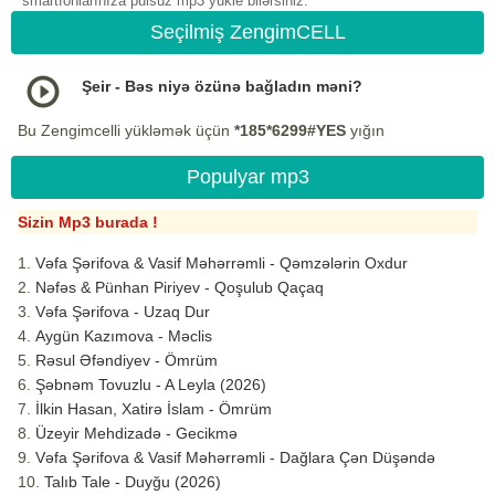
smartfonlarınıza pulsuz mp3 yukle bilərsiniz.
Seçilmiş ZengimCELL
Şeir - Bəs niyə özünə bağladın məni?
Bu Zengimcelli yükləmək üçün
*185*6299#YES
yığın
Populyar mp3
Sizin Mp3 burada !
Vəfa Şərifova & Vasif Məhərrəmli - Qəmzələrin Oxdur
Nəfəs & Pünhan Piriyev - Qoşulub Qaçaq
Vəfa Şərifova - Uzaq Dur
Aygün Kazımova - Məclis
Rəsul Əfəndiyev - Ömrüm
Şəbnəm Tovuzlu - A Leyla (2026)
İlkin Hasan, Xatirə İslam - Ömrüm
Üzeyir Mehdizadə - Gecikmə
Vəfa Şərifova & Vasif Məhərrəmli - Dağlara Çən Düşəndə
Talıb Tale - Duyğu (2026)