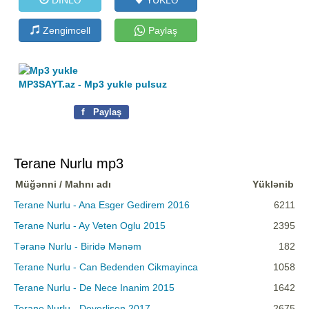
Zengimcell
Paylaş
MP3SAYT.az - Mp3 yukle pulsuz
f
Paylaş
Terane Nurlu mp3
Müğənni / Mahnı adı
Yüklənib
Terane Nurlu - Ana Esger Gedirem 2016
6211
Terane Nurlu - Ay Veten Oglu 2015
2395
Təranə Nurlu - Biridə Mənəm
182
Terane Nurlu - Can Bedenden Cikmayinca
1058
Terane Nurlu - De Nece Inanim 2015
1642
Terane Nurlu - Deyerlisen 2017
2675