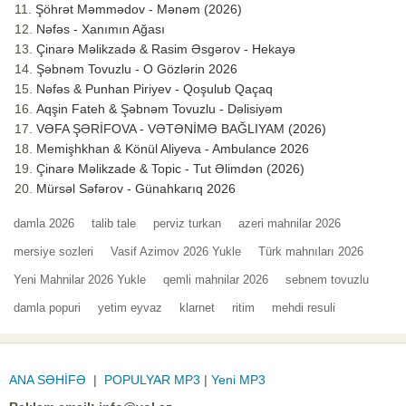
Şöhrət Məmmədov - Mənəm (2026)
Nəfəs - Xanımın Ağası
Çinarə Məlikzadə & Rasim Əsgərov - Hekayə
Şəbnəm Tovuzlu - O Gözlərin 2026
Nəfəs & Punhan Piriyev - Qoşulub Qaçaq
Aqşin Fateh & Şəbnəm Tovuzlu - Dəlisiyəm
VƏFA ŞƏRİFOVA - VƏTƏNİMƏ BAĞLIYAM (2026)
Memişhkhan & Könül Aliyeva - Ambulance 2026
Çinarə Məlikzade & Topic - Tut Əlimdən (2026)
Mürsəl Səfərov - Günahkarıq 2026
damla 2026
talib tale
perviz turkan
azeri mahnilar 2026
mersiye sozleri
Vasif Azimov 2026 Yukle
Türk mahnıları 2026
Yeni Mahnilar 2026 Yukle
qemli mahnilar 2026
sebnem tovuzlu
damla popuri
yetim eyvaz
klarnet
ritim
mehdi resuli
ANA SƏHİFƏ
|
POPULYAR MP3
|
Yeni MP3