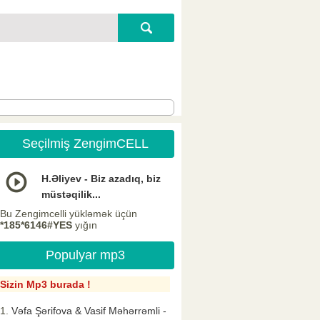
Seçilmiş ZengimCELL
H.Əliyev - Biz azadıq, biz
müstəqilik...
Bu Zengimcelli yükləmək üçün
*185*6146#YES
yığın
Populyar mp3
Sizin Mp3 burada !
Vəfa Şərifova & Vasif Məhərrəmli -