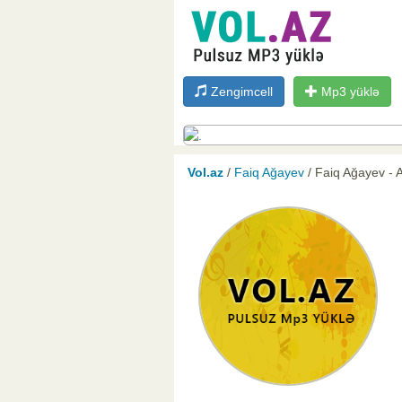
Zengimcell
Mp3 yüklə
Vol.az
/
Faiq Ağayev
/ Faiq Ağayev -