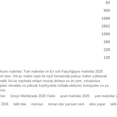
83
909
1688
2852
1999
268
228
128
Azeri mahnilar, Turk mahnilar ve En son Faiq Ağayev mahnilar 2026
xil olun. Vol.az mahni sayti ilə mp3 formatında pulsuz mahnı yükləmək
 malik Vol.az saytinda onlayn musiqi dinləyə və ən yeni, zövqünüzə
qoları olmadan və yüksək keyfiyyətdə istifadə etdiyiniz kompyuter və ya
iniz.
leri
Uzeyir Mehdizade 2026 Yukle
azeri mahnilar 2026
yeni mahnilar 
r 2026
talib tale
mersiye
roman olur yazsam seni
ebru yaşar
tali