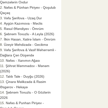
Qəmzələrin Oxdur
Nəfəs & Pünhan Piriyev - Qoşulub
Qaçaq
Vəfa Şərifova - Uzaq Dur
Aygün Kazımova - Məclis
Rəsul Əfəndiyev - Ömrüm
Şəbnəm Tovuzlu - A Leyla (2026)
İlkin Hasan, Xatirə İslam - Ömrüm
Üzeyir Mehdizadə - Gecikmə
Vəfa Şərifova & Vasif Məhərrəmli -
Dağlara Çən Düşəndə
Nəfəs - Xanımın Ağası
Şöhrət Məmmədov - Mənəm
(2026)
Talıb Tale - Duyğu (2026)
Çinarə Məlikzadə & Rasim
Əsgərov - Hekayə
Şəbnəm Tovuzlu - O Gözlərin
2026
Nəfəs & Punhan Piriyev -