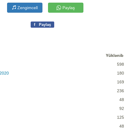
Zengimcell
Paylaş
f
Paylaş
Yüklənib
598
 2020
180
169
236
48
92
125
48