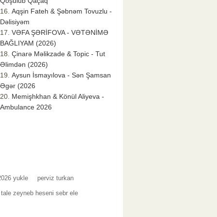
Qoşulub Qaçaq
Aqşin Fateh & Şəbnəm Tovuzlu -
Dəlisiyəm
VƏFA ŞƏRİFOVA - VƏTƏNİMƏ
BAĞLIYAM (2026)
Çinarə Məlikzade & Topic - Tut
Əlimdən (2026)
Aysun İsmayılova - Sən Şamsan
Əgər (2026
Memişhkhan & Könül Aliyeva -
Ambulance 2026
2026 yukle
perviz turkan
b tale zeyneb heseni sebr ele