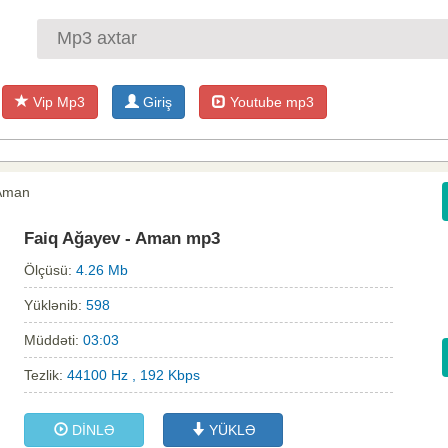
Vip Mp3
Giriş
Youtube mp3
 Aman
Faiq Ağayev - Aman mp3
Ölçüsü:
4.26 Mb
Yüklənib:
598
Müddəti:
03:03
Tezlik:
44100 Hz , 192 Kbps
DİNLƏ
YÜKLƏ