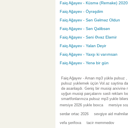
Faiq Ağayev - Küsmə (Remake) 2020
Faiq Ağayev - Öyrəşdim
Faiq Ağayev - Sən Gəlməz Oldun
Faiq Ağayev - Sən Qalibsən
Faiq Ağayev - Səni Əvəz Eləmir
Faiq Ağayev - Yalan Deyir
Faiq Ağayev - Yaxşı ki varımsan
Faiq Ağayev - Yenə bir gün
Faiq Ağayev - Aman mp3 yüklə pulsuz , 
pulsuz yuklemek üçün Vol.az saytina da
də asanlaşdı. Geniş bir musiqi arxivinə
uyğun musiqi parçalarını səsli reklam lo
smartfonlarınıza pulsuz mp3 yukle bilərs
mersiye 2026 yukle boxca
mersiye soz
serdar ortac 2026
sevgiye aid mahnila
vefa şerifova
tacir memmedov