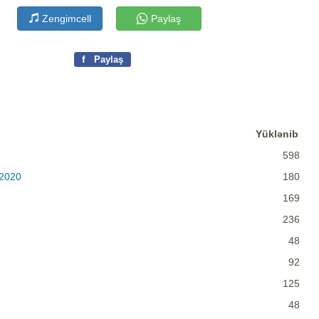
Zengimcell
Paylaş
f
Paylaş
Yüklənib
598
 2020
180
169
236
48
92
125
48