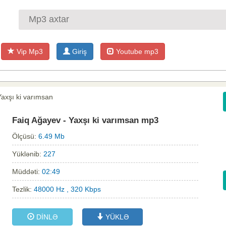
Vip Mp3
Giriş
Youtube mp3
Yaxşı ki varımsan
Faiq Ağayev - Yaxşı ki varımsan mp3
Ölçüsü:
6.49 Mb
Yüklənib:
227
Müddəti:
02:49
Tezlik:
48000 Hz , 320 Kbps
DİNLƏ
YÜKLƏ