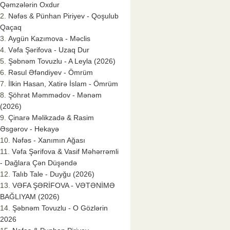
Qəmzələrin Oxdur
Nəfəs & Pünhan Piriyev - Qoşulub
Qaçaq
Aygün Kazımova - Məclis
Vəfa Şərifova - Uzaq Dur
Şəbnəm Tovuzlu - A Leyla (2026)
Rəsul Əfəndiyev - Ömrüm
İlkin Hasan, Xatirə İslam - Ömrüm
Şöhrət Məmmədov - Mənəm
(2026)
Çinarə Məlikzadə & Rasim
Əsgərov - Hekayə
Nəfəs - Xanımın Ağası
Vəfa Şərifova & Vasif Məhərrəmli
- Dağlara Çən Düşəndə
Talıb Tale - Duyğu (2026)
VƏFA ŞƏRİFOVA - VƏTƏNİMƏ
BAĞLIYAM (2026)
Şəbnəm Tovuzlu - O Gözlərin
2026