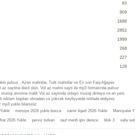
83
909
1688
2852
1999
268
227
128
klə pulsuz , Azeri mahnilar, Turk mahnilar ve En son Faiq Ağayev
az saytina daxil olun. Vol.az mahni sayti ilə mp3 formatında pulsuz
musiqi arxivinə malik Vol.az saytinda onlayn musiqi dinləyə və ən yeni,
i reklam loqoları olmadan və yüksək keyfiyyətdə istifadə etdiyiniz
 mp3 yukle bilərsiniz.
Yukle
mersiye 2026 yukle boxca
samir ilqarli 2026 Yukle
Mərsiyələr Y
Ifrat 2026 Yukle
perviz turkan
rauf menfi qirx derece
blok 3
vəfa ser