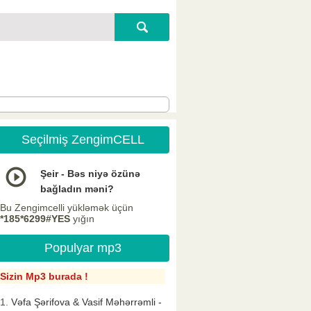
Seçilmiş ZengimCELL
Şeir - Bəs niyə özünə
bağladın məni?
Bu Zengimcelli yükləmək üçün
*185*6299#YES
yığın
Populyar mp3
Sizin Mp3 burada !
Vəfa Şərifova & Vasif Məhərrəmli -