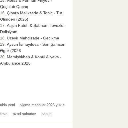
Nəfəs & Punhan Piriyev -
Qoşulub Qaçaq
Çinarə Məlikzade & Topic - Tut
Əlimdən (2026)
Aqşin Fateh & Şəbnəm Tovuzlu -
Dəlisiyəm
Üzeyir Mehdizadə - Gecikmə
Aysun İsmayılova - Sən Şamsan
Əgər (2026
Memişhkhan & Könül Aliyeva -
Ambulance 2026
üklə yeni
yigma mahnilar 2026 yukle
ifova
azad şabanov
papuri