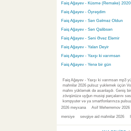
Faiq Ağayev - Küsmə (Remake) 2020
Faiq Ağayev - Öyrəşdim
Faiq Ağayev - Sən Gəlməz Oldun
Faiq Ağayev - Sən Qalibsən
Faiq Ağayev - Səni Əvəz Eləmir
Faiq Ağayev - Yalan Deyir
Faiq Ağayev - Yaxşı ki varımsan
Faiq Ağayev - Yenə bir gün
Faiq Ağayev - Yaxşı ki varımsan mp3 yü
mahnilar 2026 pulsuz yuklemek üçün Vol.
mahnı yükləmək də asanlaşdı. Geniş bir 
zövqünüzə uyğun musiqi parçalarını səsl
kompyuter və ya smartfonlarınıza pulsuz
2026 meyxana
Asif Meherremov 2026 
mersiye
sevgiye aid mahnilar 2026