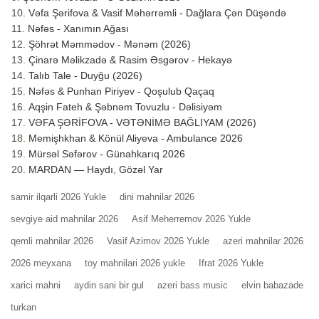
Vəfa Şərifova & Vasif Məhərrəmli - Dağlara Çən Düşəndə
Nəfəs - Xanımın Ağası
Şöhrət Məmmədov - Mənəm (2026)
Çinarə Məlikzadə & Rasim Əsgərov - Hekayə
Talıb Tale - Duyğu (2026)
Nəfəs & Punhan Piriyev - Qoşulub Qaçaq
Aqşin Fateh & Şəbnəm Tovuzlu - Dəlisiyəm
VƏFA ŞƏRİFOVA - VƏTƏNİMƏ BAĞLIYAM (2026)
Memişhkhan & Könül Aliyeva - Ambulance 2026
Mürsəl Səfərov - Günahkarıq 2026
MARDAN — Haydı, Gözəl Yar
samir ilqarli 2026 Yukle
dini mahnilar 2026
sevgiye aid mahnilar 2026
Asif Meherremov 2026 Yukle
qemli mahnilar 2026
Vasif Azimov 2026 Yukle
azeri mahnilar 2026
2026 meyxana
toy mahnilari 2026 yukle
Ifrat 2026 Yukle
xarici mahni
aydin sani bir gul
azeri bass music
elvin babazade
turkan