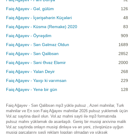
Faiq Ağayev - Gəl, gülüm
126
Faiq Ağayev - İçərişəhərin Küçələri
48
Faiq Ağayev - Küsmə (Remake) 2020
83
Faiq Ağayev - Öyrəşdim
909
Faiq Ağayev - Sən Gəlməz Oldun
1689
Faiq Ağayev - Sən Qalibsən
2852
Faiq Ağayev - Səni Əvəz Eləmir
2000
Faiq Ağayev - Yalan Deyir
268
Faiq Ağayev - Yaxşı ki varımsan
229
Faiq Ağayev - Yenə bir gün
128
Faiq Ağayev - Sən Qalibsən mp3 yüklə pulsuz , Azeri mahnilar, Turk
mahnilar ve En son Faiq Ağayev mahnilar 2026 pulsuz yuklemek üçün
Vol.az saytina daxil olun. Vol.az mahni sayti ilə mp3 formatında
pulsuz mahnı yükləmək də asanlaşdı. Geniş bir musiqi arxivinə malik
Vol.az saytinda onlayn musiqi dinləyə və ən yeni, zövqünüzə uyğun
musiqi parçalarını səsli reklam loqoları olmadan və yüksək