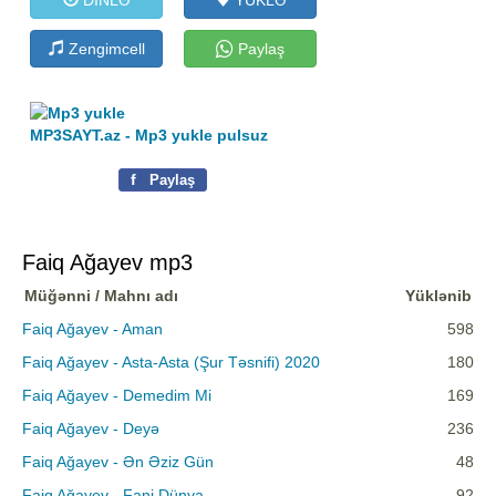
Zengimcell
Paylaş
MP3SAYT.az - Mp3 yukle pulsuz
f
Paylaş
Faiq Ağayev mp3
Müğənni / Mahnı adı
Yüklənib
Faiq Ağayev - Aman
598
Faiq Ağayev - Asta-Asta (Şur Təsnifi) 2020
180
Faiq Ağayev - Demedim Mi
169
Faiq Ağayev - Deyə
236
Faiq Ağayev - Ən Əziz Gün
48
Faiq Ağayev - Fani Dünya
92