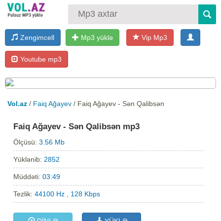
Zengimcell
Mp3 yüklə
Vip Mp3
Youtube mp3
Vol.az
/
Faiq Ağayev
/ Faiq Ağayev - Sən Qalibsən
Faiq Ağayev - Sən Qalibsən mp3
Ölçüsü:
3.56 Mb
Yüklənib:
2852
Müddəti:
03:49
Tezlik:
44100 Hz , 128 Kbps
DİNLƏ
YÜKLƏ