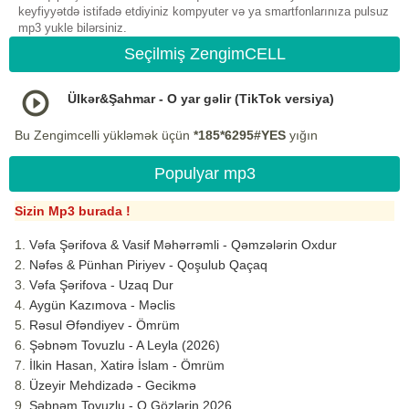
keyfiyyətdə istifadə etdiyiniz kompyuter və ya smartfonlarınıza pulsuz
mp3 yukle bilərsiniz.
Seçilmiş ZengimCELL
Ülkər&Şahmar - O yar gəlir (TikTok versiya)
Bu Zengimcelli yükləmək üçün
*185*6295#YES
yığın
Populyar mp3
Sizin Mp3 burada !
Vəfa Şərifova & Vasif Məhərrəmli - Qəmzələrin Oxdur
Nəfəs & Pünhan Piriyev - Qoşulub Qaçaq
Vəfa Şərifova - Uzaq Dur
Aygün Kazımova - Məclis
Rəsul Əfəndiyev - Ömrüm
Şəbnəm Tovuzlu - A Leyla (2026)
İlkin Hasan, Xatirə İslam - Ömrüm
Üzeyir Mehdizadə - Gecikmə
Şəbnəm Tovuzlu - O Gözlərin 2026