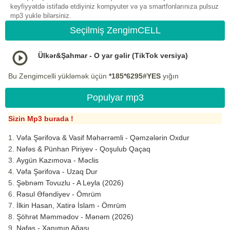
keyfiyyətdə istifadə etdiyiniz kompyuter və ya smartfonlarınıza pulsuz
mp3 yukle bilərsiniz.
Seçilmiş ZengimCELL
Ülkər&Şahmar - O yar gəlir (TikTok versiya)
Bu Zengimcelli yükləmək üçün
*185*6295#YES
yığın
Populyar mp3
Sizin Mp3 burada !
Vəfa Şərifova & Vasif Məhərrəmli - Qəmzələrin Oxdur
Nəfəs & Pünhan Piriyev - Qoşulub Qaçaq
Aygün Kazımova - Məclis
Vəfa Şərifova - Uzaq Dur
Şəbnəm Tovuzlu - A Leyla (2026)
Rəsul Əfəndiyev - Ömrüm
İlkin Hasan, Xatirə İslam - Ömrüm
Şöhrət Məmmədov - Mənəm (2026)
Nəfəs - Xanımın Ağası