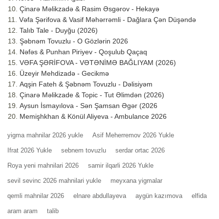
Çinarə Məlikzadə & Rasim Əsgərov - Hekayə
Vəfa Şərifova & Vasif Məhərrəmli - Dağlara Çən Düşəndə
Talıb Tale - Duyğu (2026)
Şəbnəm Tovuzlu - O Gözlərin 2026
Nəfəs & Punhan Piriyev - Qoşulub Qaçaq
VƏFA ŞƏRİFOVA - VƏTƏNİMƏ BAĞLIYAM (2026)
Üzeyir Mehdizadə - Gecikmə
Aqşin Fateh & Şəbnəm Tovuzlu - Dəlisiyəm
Çinarə Məlikzade & Topic - Tut Əlimdən (2026)
Aysun İsmayılova - Sən Şamsan Əgər (2026
Memişhkhan & Könül Aliyeva - Ambulance 2026
yigma mahnilar 2026 yukle
Asif Meherremov 2026 Yukle
Ifrat 2026 Yukle
sebnem tovuzlu
serdar ortac 2026
Roya yeni mahnilari 2026
samir ilqarli 2026 Yukle
sevil sevinc 2026 mahnilari yukle
meyxana yigmalar
qemli mahnilar 2026
elnare abdullayeva
aygün kazımova
elfida
aram aram
talib