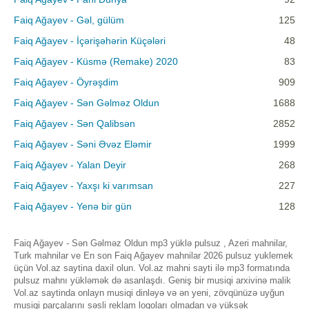
Faiq Ağayev - Gəl, gülüm
125
Faiq Ağayev - İçərişəhərin Küçələri
48
Faiq Ağayev - Küsmə (Remake) 2020
83
Faiq Ağayev - Öyrəşdim
909
Faiq Ağayev - Sən Gəlməz Oldun
1688
Faiq Ağayev - Sən Qalibsən
2852
Faiq Ağayev - Səni Əvəz Eləmir
1999
Faiq Ağayev - Yalan Deyir
268
Faiq Ağayev - Yaxşı ki varımsan
227
Faiq Ağayev - Yenə bir gün
128
Faiq Ağayev - Sən Gəlməz Oldun mp3 yüklə pulsuz , Azeri mahnilar,
Turk mahnilar ve En son Faiq Ağayev mahnilar 2026 pulsuz yuklemek
üçün Vol.az saytina daxil olun. Vol.az mahni sayti ilə mp3 formatında
pulsuz mahnı yükləmək də asanlaşdı. Geniş bir musiqi arxivinə malik
Vol.az saytinda onlayn musiqi dinləyə və ən yeni, zövqünüzə uyğun
musiqi parçalarını səsli reklam loqoları olmadan və yüksək