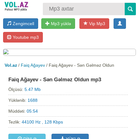
Zengimcell
Mp3 yüklə
Vip Mp3
Youtube mp3
Vol.az
/
Faiq Ağayev
/ Faiq Ağayev - Sən Gəlməz Oldun
Faiq Ağayev - Sən Gəlməz Oldun mp3
Ölçüsü:
5.47 Mb
Yüklənib:
1688
Müddəti:
05:54
Tezlik:
44100 Hz , 128 Kbps
DİNLƏ
YÜKLƏ