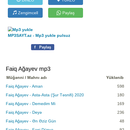
Zengimcell
Paylaş
MP3SAYT.az - Mp3 yukle pulsuz
f
Paylaş
Faiq Ağayev mp3
Müğənni / Mahnı adı
Yüklənib
Faiq Ağayev - Aman
598
Faiq Ağayev - Asta-Asta (Şur Təsnifi) 2020
180
Faiq Ağayev - Demedim Mi
169
Faiq Ağayev - Deyə
236
Faiq Ağayev - Ən Əziz Gün
48
Faiq Ağayev - Fani Dünya
92