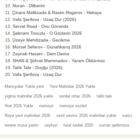
Nuran - Dilbərim
Çinarə Məlikzadə & Rasim Əsgərov - Hekayə
Vəfa Şərifova - Uzaq Dur (2026)
Sərvət Əsəd - Onu Görəndə
Şəbnəm Tovuzlu - O Gözlərin 2026
Üzeyir Mehdizadə - Gecikmə
Mürsəl Səfərov - Günahkarıq 2026
Zeynəb Həsəni - Dəm Dəmə
SHAN & Şöhrət Məmmədov - Yaram Öldürməz
Talıb Tale - Duyğu (2026)
Vəfa Şərifova - Uzaq Dur
Mərsiyələr Yüklə yeni
Yeni Mahnilar 2026 Yukle
yigma mahnilar 2026 yukle
serdar ortac 2026
talib tale
Ifrat 2026 Yukle
mersiye
mersiye sozleri
Roya yeni mahnilari 2026
sevil sevinc 2026 mahnilari yukle
xarici
terane musa yarim
ceyhun
tural sedali 2020
xumar qədimova