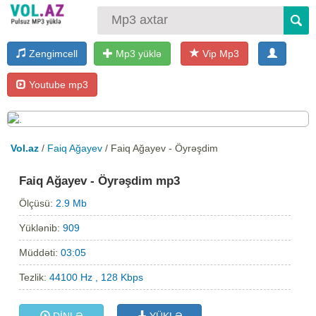
Zengimcell
Mp3 yüklə
Vip Mp3
Youtube mp3
Vol.az
/
Faiq Ağayev
/ Faiq Ağayev - Öyrəşdim
Faiq Ağayev - Öyrəşdim mp3
Ölçüsü:
2.9 Mb
Yüklənib:
909
Müddəti:
03:05
Tezlik:
44100 Hz , 128 Kbps
DİNLƏ
YÜKLƏ