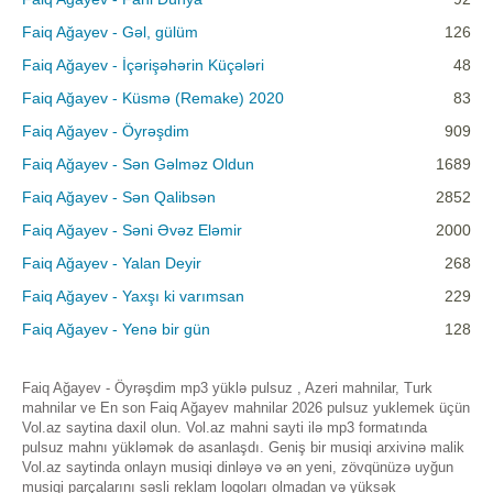
Faiq Ağayev - Gəl, gülüm
126
Faiq Ağayev - İçərişəhərin Küçələri
48
Faiq Ağayev - Küsmə (Remake) 2020
83
Faiq Ağayev - Öyrəşdim
909
Faiq Ağayev - Sən Gəlməz Oldun
1689
Faiq Ağayev - Sən Qalibsən
2852
Faiq Ağayev - Səni Əvəz Eləmir
2000
Faiq Ağayev - Yalan Deyir
268
Faiq Ağayev - Yaxşı ki varımsan
229
Faiq Ağayev - Yenə bir gün
128
Faiq Ağayev - Öyrəşdim mp3 yüklə pulsuz , Azeri mahnilar, Turk
mahnilar ve En son Faiq Ağayev mahnilar 2026 pulsuz yuklemek üçün
Vol.az saytina daxil olun. Vol.az mahni sayti ilə mp3 formatında
pulsuz mahnı yükləmək də asanlaşdı. Geniş bir musiqi arxivinə malik
Vol.az saytinda onlayn musiqi dinləyə və ən yeni, zövqünüzə uyğun
musiqi parçalarını səsli reklam loqoları olmadan və yüksək