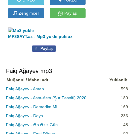
Zengimcell
Paylaş
MP3SAYT.az - Mp3 yukle pulsuz
f
Paylaş
Faiq Ağayev mp3
Müğənni / Mahnı adı
Yüklənib
Faiq Ağayev - Aman
598
Faiq Ağayev - Asta-Asta (Şur Təsnifi) 2020
180
Faiq Ağayev - Demedim Mi
169
Faiq Ağayev - Deyə
236
Faiq Ağayev - Ən Əziz Gün
48
Faiq Ağayev - Fani Dünya
92