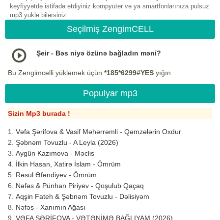
keyfiyyətdə istifadə etdiyiniz kompyuter və ya smartfonlarınıza pulsuz
mp3 yukle bilərsiniz.
Seçilmiş ZengimCELL
Şeir - Bəs niyə özünə bağladın məni?
Bu Zengimcelli yükləmək üçün
*185*6299#YES
yığın
Populyar mp3
Sizin Mp3 burada !
Vəfa Şərifova & Vasif Məhərrəmli - Qəmzələrin Oxdur
Şəbnəm Tovuzlu - A Leyla (2026)
Aygün Kazımova - Məclis
İlkin Hasan, Xatirə İslam - Ömrüm
Rəsul Əfəndiyev - Ömrüm
Nəfəs & Pünhan Piriyev - Qoşulub Qaçaq
Aqşin Fateh & Şəbnəm Tovuzlu - Dəlisiyəm
Nəfəs - Xanımın Ağası
VƏFA ŞƏRİFOVA - VƏTƏNİMƏ BAĞLIYAM (2026)