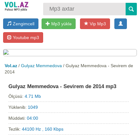
Zengimcell
Mp3 yüklə
Vip Mp3
Youtube mp3
Vol.az
/
Gulyaz Memmedova
/ Gulyaz Memmedova - Sevirem de
2014
Gulyaz Memmedova - Sevirem de 2014 mp3
Ölçüsü:
4.71 Mb
Yüklənib:
1049
Müddəti:
04:00
Tezlik:
44100 Hz , 160 Kbps