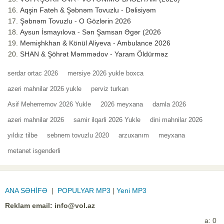
Aqşin Fateh & Şəbnəm Tovuzlu - Dəlisiyəm
Şəbnəm Tovuzlu - O Gözlərin 2026
Aysun İsmayılova - Sən Şamsan Əgər (2026
Memişhkhan & Könül Aliyeva - Ambulance 2026
SHAN & Şöhrət Məmmədov - Yaram Öldürməz
serdar ortac 2026
mersiye 2026 yukle boxca
azeri mahnilar 2026 yukle
perviz turkan
Asif Meherremov 2026 Yukle
2026 meyxana
damla 2026
azeri mahnilar 2026
samir ilqarli 2026 Yukle
dini mahnilar 2026
yıldız tilbe
sebnem tovuzlu 2020
arzuxanım
meyxana
metanet isgenderli
ANA SƏHİFƏ
|
POPULYAR MP3
|
Yeni MP3
Reklam email:
info@vol.az
a: 0