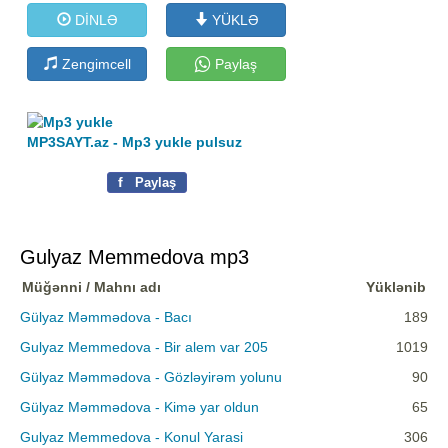
DİNLƏ
YÜKLƏ
Zengimcell
Paylaş
MP3SAYT.az - Mp3 yukle pulsuz
f
Paylaş
Gulyaz Memmedova mp3
Müğənni / Mahnı adı
Yüklənib
Gülyaz Məmmədova - Bacı
189
Gulyaz Memmedova - Bir alem var 205
1019
Gülyaz Məmmədova - Gözləyirəm yolunu
90
Gülyaz Məmmədova - Kimə yar oldun
65
Gulyaz Memmedova - Konul Yarasi
306