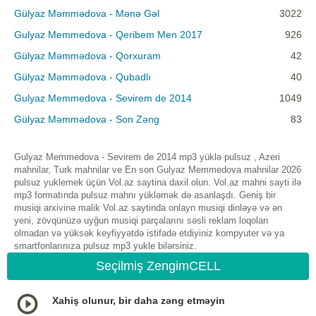
Gülyaz Məmmədova - Mənə Gəl
3022
Gulyaz Memmedova - Qeribem Men 2017
926
Gülyaz Məmmədova - Qorxuram
42
Gülyaz Məmmədova - Qubadlı
40
Gulyaz Memmedova - Sevirem de 2014
1049
Gülyaz Məmmədova - Son Zəng
83
Gulyaz Memmedova - Sevirem de 2014 mp3 yüklə pulsuz , Azeri
mahnilar, Turk mahnilar ve En son Gulyaz Memmedova mahnilar 2026
pulsuz yuklemek üçün Vol.az saytina daxil olun. Vol.az mahni sayti ilə
mp3 formatında pulsuz mahnı yükləmək də asanlaşdı. Geniş bir
musiqi arxivinə malik Vol.az saytinda onlayn musiqi dinləyə və ən
yeni, zövqünüzə uyğun musiqi parçalarını səsli reklam loqoları
olmadan və yüksək keyfiyyətdə istifadə etdiyiniz kompyuter və ya
smartfonlarınıza pulsuz mp3 yukle bilərsiniz.
Seçilmiş ZengimCELL
Xahiş olunur, bir daha zəng etməyin