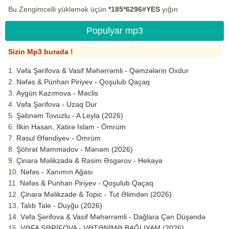
Bu Zengimcelli yükləmək üçün
*185*6296#YES
yığın
Populyar mp3
Sizin Mp3 burada !
Vəfa Şərifova & Vasif Məhərrəmli - Qəmzələrin Oxdur
Nəfəs & Pünhan Piriyev - Qoşulub Qaçaq
Aygün Kazımova - Məclis
Vəfa Şərifova - Uzaq Dur
Şəbnəm Tovuzlu - A Leyla (2026)
İlkin Hasan, Xatirə İslam - Ömrüm
Rəsul Əfəndiyev - Ömrüm
Şöhrət Məmmədov - Mənəm (2026)
Çinarə Məlikzadə & Rasim Əsgərov - Hekayə
Nəfəs - Xanımın Ağası
Nəfəs & Punhan Piriyev - Qoşulub Qaçaq
Çinarə Məlikzade & Topic - Tut Əlimdən (2026)
Talıb Tale - Duyğu (2026)
Vəfa Şərifova & Vasif Məhərrəmli - Dağlara Çən Düşəndə
VƏFA ŞƏRİFOVA - VƏTƏNİMƏ BAĞLIYAM (2026)