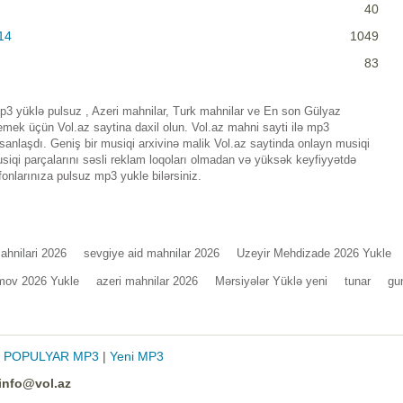
40
14
1049
83
 yüklə pulsuz , Azeri mahnilar, Turk mahnilar ve En son Gülyaz
k üçün Vol.az saytina daxil olun. Vol.az mahni sayti ilə mp3
nlaşdı. Geniş bir musiqi arxivinə malik Vol.az saytinda onlayn musiqi
iqi parçalarını səsli reklam loqoları olmadan və yüksək keyfiyyətdə
fonlarınıza pulsuz mp3 yukle bilərsiniz.
ahnilari 2026
sevgiye aid mahnilar 2026
Uzeyir Mehdizade 2026 Yukle
mov 2026 Yukle
azeri mahnilar 2026
Mərsiyələr Yüklə yeni
tunar
gu
|
POPULYAR MP3
|
Yeni MP3
info@vol.az