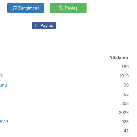
Zengimcell
Paylaş
f
Paylaş
Yüklənib
189
05
1019
lunu
90
65
306
3023
2017
926
42