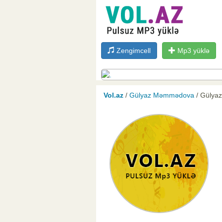
Zengimcell
Mp3 yüklə
Vol.az
/
Gülyaz Məmmədova
/ Gülya