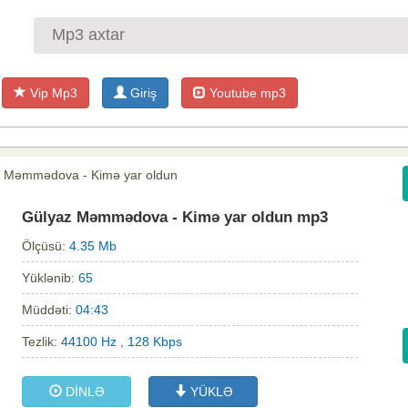
Vip Mp3
Giriş
Youtube mp3
z Məmmədova - Kimə yar oldun
Gülyaz Məmmədova - Kimə yar oldun mp3
Ölçüsü:
4.35 Mb
Yüklənib:
65
Müddəti:
04:43
Tezlik:
44100 Hz , 128 Kbps
DİNLƏ
YÜKLƏ