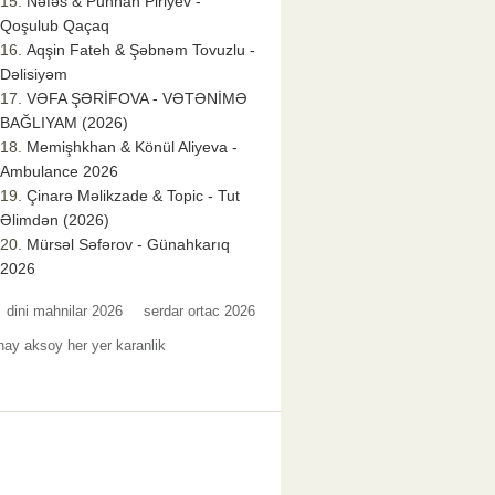
Nəfəs & Punhan Piriyev -
Qoşulub Qaçaq
Aqşin Fateh & Şəbnəm Tovuzlu -
Dəlisiyəm
VƏFA ŞƏRİFOVA - VƏTƏNİMƏ
BAĞLIYAM (2026)
Memişhkhan & Könül Aliyeva -
Ambulance 2026
Çinarə Məlikzade & Topic - Tut
Əlimdən (2026)
Mürsəl Səfərov - Günahkarıq
2026
dini mahnilar 2026
serdar ortac 2026
nay aksoy her yer karanlik