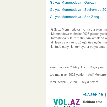
Gülyaz Məmmədova - Qubadlı
Gulyaz Memmedova - Sevirem de 20
Gülyaz Məmmədova - Son Zəng
Gülyaz Məmmədova - Kimə yar oldun mp3
Məmmədova mahnilar 2026 pulsuz yukleme
formatında pulsuz mahnı yükləmək də asa
dinləyə və ən yeni, zövqünüzə uyğun mus
istifadə etdiyiniz kompyuter və ya smart
azeri mahnilar 2026 yukle
Roya yeni m
toy mahnilari 2026 yukle
Asif Meherre
ramil sedali
elton
seyid nazim
ANA SƏHİFƏ
Reklam email: