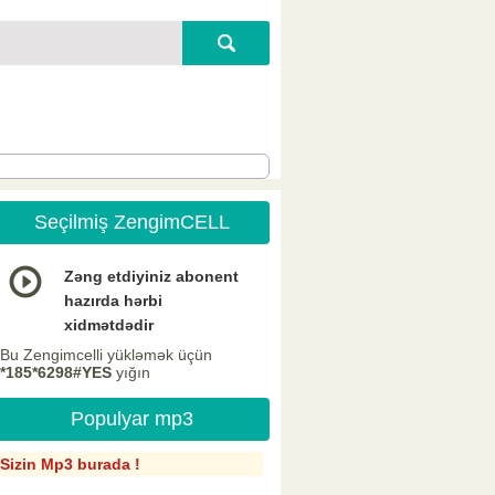
Seçilmiş ZengimCELL
Zəng etdiyiniz abonent
hazırda hərbi
xidmətdədir
Bu Zengimcelli yükləmək üçün
*185*6298#YES
yığın
Populyar mp3
Sizin Mp3 burada !