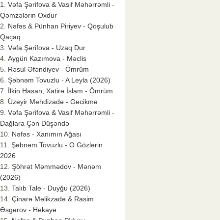
Vəfa Şərifova & Vasif Məhərrəmli -
Qəmzələrin Oxdur
Nəfəs & Pünhan Piriyev - Qoşulub
Qaçaq
Vəfa Şərifova - Uzaq Dur
Aygün Kazımova - Məclis
Rəsul Əfəndiyev - Ömrüm
Şəbnəm Tovuzlu - A Leyla (2026)
İlkin Hasan, Xatirə İslam - Ömrüm
Üzeyir Mehdizadə - Gecikmə
Vəfa Şərifova & Vasif Məhərrəmli -
Dağlara Çən Düşəndə
Nəfəs - Xanımın Ağası
Şəbnəm Tovuzlu - O Gözlərin
2026
Şöhrət Məmmədov - Mənəm
(2026)
Talıb Tale - Duyğu (2026)
Çinarə Məlikzadə & Rasim
Əsgərov - Hekayə