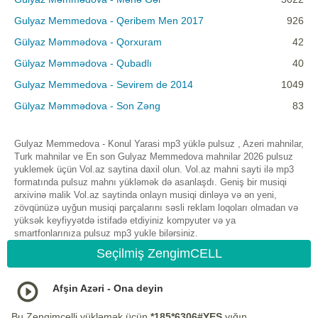
Gulyaz Memmedova - Qeribem Men 2017
926
Gülyaz Məmmədova - Qorxuram
42
Gülyaz Məmmədova - Qubadlı
40
Gulyaz Memmedova - Sevirem de 2014
1049
Gülyaz Məmmədova - Son Zəng
83
Gulyaz Memmedova - Konul Yarasi mp3 yüklə pulsuz , Azeri mahnilar,
Turk mahnilar ve En son Gulyaz Memmedova mahnilar 2026 pulsuz
yuklemek üçün Vol.az saytina daxil olun. Vol.az mahni sayti ilə mp3
formatında pulsuz mahnı yükləmək də asanlaşdı. Geniş bir musiqi
arxivinə malik Vol.az saytinda onlayn musiqi dinləyə və ən yeni,
zövqünüzə uyğun musiqi parçalarını səsli reklam loqoları olmadan və
yüksək keyfiyyətdə istifadə etdiyiniz kompyuter və ya
smartfonlarınıza pulsuz mp3 yukle bilərsiniz.
Seçilmiş ZengimCELL
Afşin Azəri - Ona deyin
Bu Zengimcelli yükləmək üçün
*185*6306#YES
yığın