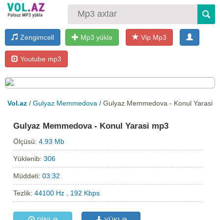
Zengimcell
Mp3 yüklə
Vip Mp3
Youtube mp3
Vol.az
/
Gulyaz Memmedova
/ Gulyaz Memmedova - Konul Yarasi
Gulyaz Memmedova - Konul Yarasi mp3
Ölçüsü:
4.93 Mb
Yüklənib:
306
Müddəti:
03:32
Tezlik:
44100 Hz , 192 Kbps
DİNLƏ
YÜKLƏ