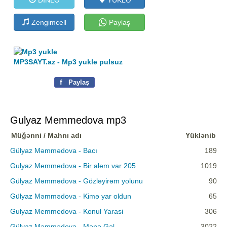
Zengimcell
Paylaş
MP3SAYT.az - Mp3 yukle pulsuz
f
Paylaş
Gulyaz Memmedova mp3
Müğənni / Mahnı adı
Yüklənib
Gülyaz Məmmədova - Bacı
189
Gulyaz Memmedova - Bir alem var 205
1019
Gülyaz Məmmədova - Gözləyirəm yolunu
90
Gülyaz Məmmədova - Kimə yar oldun
65
Gulyaz Memmedova - Konul Yarasi
306
Gülyaz Məmmədova - Mənə Gəl
3022