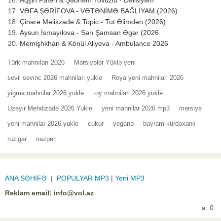
Aqşin Fateh & Şəbnəm Tovuzlu - Dəlisiyəm
VƏFA ŞƏRİFOVA - VƏTƏNİMƏ BAĞLIYAM (2026)
Çinarə Məlikzade & Topic - Tut Əlimdən (2026)
Aysun İsmayılova - Sən Şamsan Əgər (2026
Memişhkhan & Könül Aliyeva - Ambulance 2026
Türk mahnıları 2026
Mərsiyələr Yüklə yeni
sevil sevinc 2026 mahnilari yukle
Roya yeni mahnilari 2026
yigma mahnilar 2026 yukle
toy mahnilari 2026 yukle
Uzeyir Mehdizade 2026 Yukle
yeni mahnilar 2026 mp3
mersiye
yeni mahnilar 2026 yukle
cukur
yeganə
bayram kürdəxanlı
ruzigar
nazperi
ANA SƏHİFƏ
|
POPULYAR MP3
|
Yeni MP3
Reklam email:
info@vol.az
a: 0