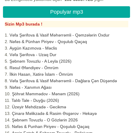
Populyar mp3
Sizin Mp3 burada !
Vəfa Şərifova & Vasif Məhərrəmli - Qəmzələrin Oxdur
Nəfəs & Pünhan Piriyev - Qoşulub Qaçaq
Aygün Kazımova - Məclis
Vəfa Şərifova - Uzaq Dur
Şəbnəm Tovuzlu - A Leyla (2026)
Rəsul Əfəndiyev - Ömrüm
İlkin Hasan, Xatirə İslam - Ömrüm
Vəfa Şərifova & Vasif Məhərrəmli - Dağlara Çən Düşəndə
Nəfəs - Xanımın Ağası
Şöhrət Məmmədov - Mənəm (2026)
Talıb Tale - Duyğu (2026)
Üzeyir Mehdizadə - Gecikmə
Çinarə Məlikzadə & Rasim Əsgərov - Hekayə
Şəbnəm Tovuzlu - O Gözlərin 2026
Nəfəs & Punhan Piriyev - Qoşulub Qaçaq