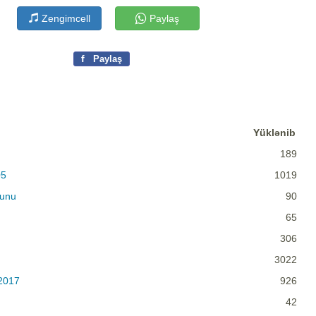
Zengimcell
Paylaş
f
Paylaş
Yüklənib
189
05
1019
lunu
90
65
306
3022
2017
926
42