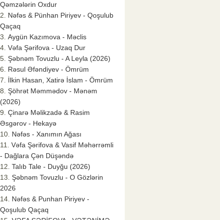
Qəmzələrin Oxdur
Nəfəs & Pünhan Piriyev - Qoşulub
Qaçaq
Aygün Kazımova - Məclis
Vəfa Şərifova - Uzaq Dur
Şəbnəm Tovuzlu - A Leyla (2026)
Rəsul Əfəndiyev - Ömrüm
İlkin Hasan, Xatirə İslam - Ömrüm
Şöhrət Məmmədov - Mənəm
(2026)
Çinarə Məlikzadə & Rasim
Əsgərov - Hekayə
Nəfəs - Xanımın Ağası
Vəfa Şərifova & Vasif Məhərrəmli
- Dağlara Çən Düşəndə
Talıb Tale - Duyğu (2026)
Şəbnəm Tovuzlu - O Gözlərin
2026
Nəfəs & Punhan Piriyev -
Qoşulub Qaçaq