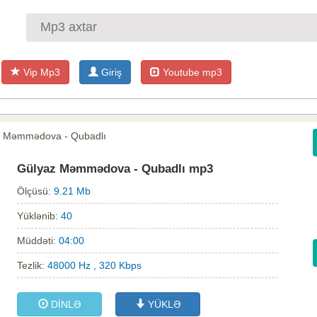
Vip Mp3
Giriş
Youtube mp3
z Məmmədova - Qubadlı
Gülyaz Məmmədova - Qubadlı mp3
Ölçüsü:
9.21 Mb
Yüklənib:
40
Müddəti:
04:00
Tezlik:
48000 Hz , 320 Kbps
DİNLƏ
YÜKLƏ