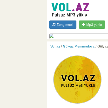
Zengimcell
Mp3 yüklə
Vol.az
/
Gülyaz Məmmədova
/ Gülya