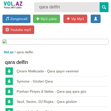
Zengimcell
Mp3 yüklə
Vip Mp3
Youtube mp3
Vol.az
/ qara delfin
qara delfin
Çinarə Məlikzadə - Qara qaşın vəsməsi
Symone - Gözləri Qara
Pünhan Piriyev & Nəfəs - Qara qaş qara göz
Sevil, Sevinc, DJ Roşka - Qara gözlüm