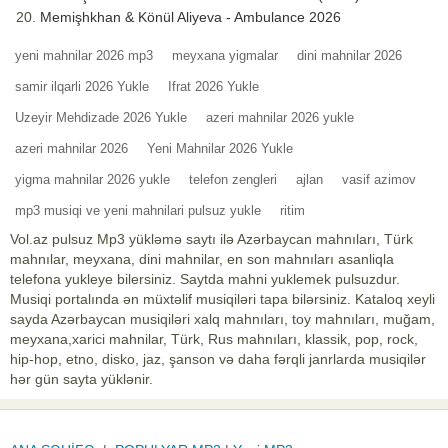
Memişhkhan & Könül Aliyeva - Ambulance 2026
yeni mahnilar 2026 mp3
meyxana yigmalar
dini mahnilar 2026
samir ilqarli 2026 Yukle
Ifrat 2026 Yukle
Uzeyir Mehdizade 2026 Yukle
azeri mahnilar 2026 yukle
azeri mahnilar 2026
Yeni Mahnilar 2026 Yukle
yigma mahnilar 2026 yukle
telefon zengleri
ajlan
vasif azimov
mp3 musiqi ve yeni mahnilari pulsuz yukle
ritim
Vol.az pulsuz Mp3 yükləmə saytı ilə Azərbaycan mahnıları, Türk
mahnılar, meyxana, dini mahnilar, en son mahnıları asanliqla
telefona yukleye bilersiniz. Saytda mahni yuklemek pulsuzdur.
Musiqi portalında ən müxtəlif musiqiləri tapa bilərsiniz. Kataloq xeyli
sayda Azərbaycan musiqiləri xalq mahnıları, toy mahnıları, muğam,
meyxana,xarici mahnilar, Türk, Rus mahnıları, klassik, pop, rock,
hip-hop, etno, disko, jaz, şanson və daha fərqli janrlarda musiqilər
hər gün sayta yüklənir.