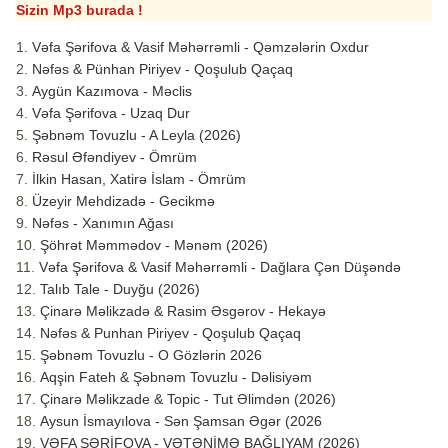
Sizin Mp3 burada !
Vəfa Şərifova & Vasif Məhərrəmli - Qəmzələrin Oxdur
Nəfəs & Pünhan Piriyev - Qoşulub Qaçaq
Aygün Kazımova - Məclis
Vəfa Şərifova - Uzaq Dur
Şəbnəm Tovuzlu - A Leyla (2026)
Rəsul Əfəndiyev - Ömrüm
İlkin Hasan, Xatirə İslam - Ömrüm
Üzeyir Mehdizadə - Gecikmə
Nəfəs - Xanımın Ağası
Şöhrət Məmmədov - Mənəm (2026)
Vəfa Şərifova & Vasif Məhərrəmli - Dağlara Çən Düşəndə
Talıb Tale - Duyğu (2026)
Çinarə Məlikzadə & Rasim Əsgərov - Hekayə
Nəfəs & Punhan Piriyev - Qoşulub Qaçaq
Şəbnəm Tovuzlu - O Gözlərin 2026
Aqşin Fateh & Şəbnəm Tovuzlu - Dəlisiyəm
Çinarə Məlikzade & Topic - Tut Əlimdən (2026)
Aysun İsmayılova - Sən Şamsan Əgər (2026
VƏFA ŞƏRİFOVA - VƏTƏNİMƏ BAĞLIYAM (2026)