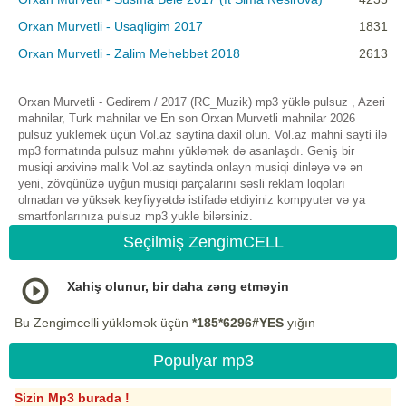
Orxan Murvetli - Usaqligim 2017
1831
Orxan Murvetli - Zalim Mehebbet 2018
2613
Orxan Murvetli - Gedirem / 2017 (RC_Muzik) mp3 yüklə pulsuz , Azeri
mahnilar, Turk mahnilar ve En son Orxan Murvetli mahnilar 2026
pulsuz yuklemek üçün Vol.az saytina daxil olun. Vol.az mahni sayti ilə
mp3 formatında pulsuz mahnı yükləmək də asanlaşdı. Geniş bir
musiqi arxivinə malik Vol.az saytinda onlayn musiqi dinləyə və ən
yeni, zövqünüzə uyğun musiqi parçalarını səsli reklam loqoları
olmadan və yüksək keyfiyyətdə istifadə etdiyiniz kompyuter və ya
smartfonlarınıza pulsuz mp3 yukle bilərsiniz.
Seçilmiş ZengimCELL
Xahiş olunur, bir daha zəng etməyin
Bu Zengimcelli yükləmək üçün
*185*6296#YES
yığın
Populyar mp3
Sizin Mp3 burada !