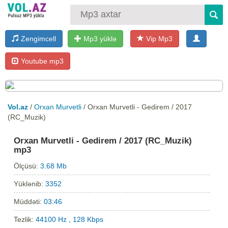
Zengimcell
Mp3 yüklə
Vip Mp3
Youtube mp3
Vol.az
/
Orxan Murvetli
/ Orxan Murvetli - Gedirem / 2017
(RC_Muzik)
Orxan Murvetli - Gedirem / 2017 (RC_Muzik)
mp3
Ölçüsü:
3.68 Mb
Yüklənib:
3352
Müddəti:
03:46
Tezlik:
44100 Hz , 128 Kbps