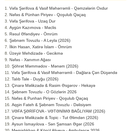
Vəfa Şərifova & Vasif Məhərrəmli - Qəmzələrin Oxdur
Nəfəs & Pünhan Piriyev - Qoşulub Qaçaq
Vəfa Şərifova - Uzaq Dur
Aygün Kazımova - Məclis
Rəsul Əfəndiyev - Ömrüm
Şəbnəm Tovuzlu - A Leyla (2026)
İlkin Hasan, Xatirə İslam - Ömrüm
Üzeyir Mehdizadə - Gecikmə
Nəfəs - Xanımın Ağası
Şöhrət Məmmədov - Mənəm (2026)
Vəfa Şərifova & Vasif Məhərrəmli - Dağlara Çən Düşəndə
Talıb Tale - Duyğu (2026)
Çinarə Məlikzadə & Rasim Əsgərov - Hekayə
Şəbnəm Tovuzlu - O Gözlərin 2026
Nəfəs & Punhan Piriyev - Qoşulub Qaçaq
Aqşin Fateh & Şəbnəm Tovuzlu - Dəlisiyəm
VƏFA ŞƏRİFOVA - VƏTƏNİMƏ BAĞLIYAM (2026)
Çinarə Məlikzade & Topic - Tut Əlimdən (2026)
Aysun İsmayılova - Sən Şamsan Əgər (2026
Memişhkhan & Könül Aliyeva - Ambulance 2026