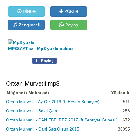
DİNLƏ
YÜKLƏ
Zengimcell
Paylaş
MP3SAYT.az - Mp3 yukle pulsuz
f
Paylaş
Orxan Murvetli mp3
Müğənni / Mahnı adı
Yüklənib
Orxan Murvetli - Ay Qiz 2019 (ft Hesen Babayev)
511
Orxan Murvətli - Bəxti Qarə
256
Orxan Murvetli - CAN EBELFEZ 2017 (ft Sehriyar Gunesli)
672
Orxan Murvetli - Cani Sag Olsun 2015
36095