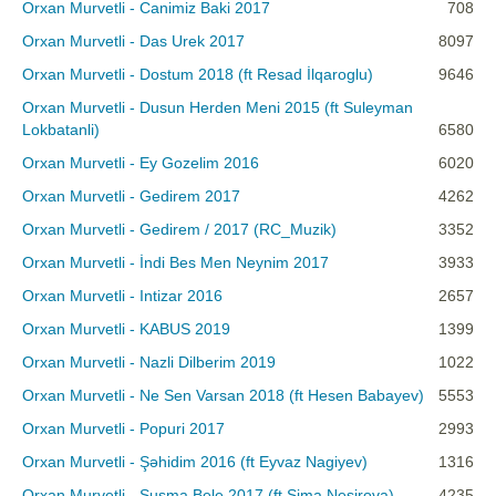
Orxan Murvetli - Canimiz Baki 2017
708
Orxan Murvetli - Das Urek 2017
8097
Orxan Murvetli - Dostum 2018 (ft Resad İlqaroglu)
9646
Orxan Murvetli - Dusun Herden Meni 2015 (ft Suleyman
Lokbatanli)
6580
Orxan Murvetli - Ey Gozelim 2016
6020
Orxan Murvetli - Gedirem 2017
4262
Orxan Murvetli - Gedirem / 2017 (RC_Muzik)
3352
Orxan Murvetli - İndi Bes Men Neynim 2017
3933
Orxan Murvetli - Intizar 2016
2657
Orxan Murvetli - KABUS 2019
1399
Orxan Murvetli - Nazli Dilberim 2019
1022
Orxan Murvetli - Ne Sen Varsan 2018 (ft Hesen Babayev)
5553
Orxan Murvetli - Popuri 2017
2993
Orxan Murvetli - Şəhidim 2016 (ft Eyvaz Nagiyev)
1316
Orxan Murvetli - Susma Bele 2017 (ft Sima Nesirova)
4235