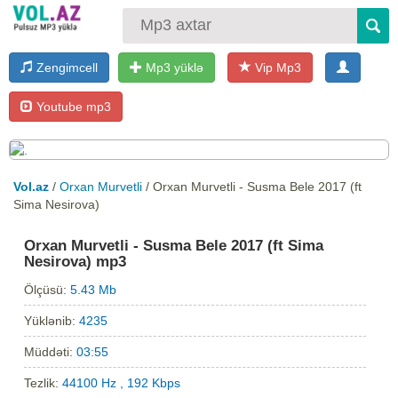
Zengimcell
Mp3 yüklə
Vip Mp3
Youtube mp3
Vol.az
/
Orxan Murvetli
/ Orxan Murvetli - Susma Bele 2017 (ft
Sima Nesirova)
Orxan Murvetli - Susma Bele 2017 (ft Sima
Nesirova) mp3
Ölçüsü:
5.43 Mb
Yüklənib:
4235
Müddəti:
03:55
Tezlik:
44100 Hz , 192 Kbps