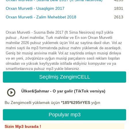
Orxan Murvetli - Usaqligim 2017
1831
Orxan Murvetli - Zalim Mehebbet 2018
2613
Orxan Murvetli - Susma Bele 2017 (ft Sima Nesirova) mp3 yüklə
pulsuz , Azeri mahnilar, Turk mahnilar ve En son Orxan Murvetli
mahnilar 2026 pulsuz yuklemek üçün Vol.az saytina daxil olun. Vol.az
mahni sayti ilə mp3 formatında pulsuz mahnı yükləmək də asanlaşdı.
Geniş bir musiqi arxivinə malik Vol.az saytinda onlayn musiqi dinləyə
və ən yeni, zövqünüzə uyğun musiqi parçalarını səsli reklam loqoları
olmadan və yüksək keyfiyyətdə istifadə etdiyiniz kompyuter və ya
smartfonlarınıza pulsuz mp3 yukle bilərsiniz.
Seçilmiş ZengimCELL
Ülkər&Şahmar - O yar gəlir (TikTok versiya)
Bu Zengimcelli yükləmək üçün
*185*6295#YES
yığın
Populyar mp3
Sizin Mp3 burada !