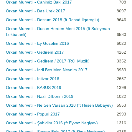
Orxan Murvetli - Canimiz Baki 2017
708
Orxan Murvetli - Das Urek 2017
8097
Orxan Murvetli - Dostum 2018 (ft Resad İlqaroglu)
9646
Orxan Murvetli - Dusun Herden Meni 2015 (ft Suleyman
Lokbatanli)
6580
Orxan Murvetli - Ey Gozelim 2016
6020
Orxan Murvetli - Gedirem 2017
4262
Orxan Murvetli - Gedirem / 2017 (RC_Muzik)
3352
Orxan Murvetli - İndi Bes Men Neynim 2017
3933
Orxan Murvetli - Intizar 2016
2657
Orxan Murvetli - KABUS 2019
1399
Orxan Murvetli - Nazli Dilberim 2019
1022
Orxan Murvetli - Ne Sen Varsan 2018 (ft Hesen Babayev)
5553
Orxan Murvetli - Popuri 2017
2993
Orxan Murvetli - Şəhidim 2016 (ft Eyvaz Nagiyev)
1316
Orxan Murvetli - Susma Bele 2017 (ft Sima Nesirova)
4235