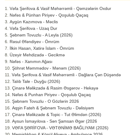
Vəfa Şərifova & Vasif Məhərrəmli - Qəmzələrin Oxdur
Nəfəs & Pünhan Piriyev - Qoşulub Qaçaq
Aygün Kazımova - Məclis
Vəfa Şərifova - Uzaq Dur
Şəbnəm Tovuzlu - A Leyla (2026)
Rəsul Əfəndiyev - Ömrüm
İlkin Hasan, Xatirə İslam - Ömrüm
Üzeyir Mehdizadə - Gecikmə
Nəfəs - Xanımın Ağası
Şöhrət Məmmədov - Mənəm (2026)
Vəfa Şərifova & Vasif Məhərrəmli - Dağlara Çən Düşəndə
Talıb Tale - Duyğu (2026)
Çinarə Məlikzadə & Rasim Əsgərov - Hekayə
Nəfəs & Punhan Piriyev - Qoşulub Qaçaq
Şəbnəm Tovuzlu - O Gözlərin 2026
Aqşin Fateh & Şəbnəm Tovuzlu - Dəlisiyəm
Çinarə Məlikzade & Topic - Tut Əlimdən (2026)
Aysun İsmayılova - Sən Şamsan Əgər (2026
VƏFA ŞƏRİFOVA - VƏTƏNİMƏ BAĞLIYAM (2026)
Memişhkhan & Könül Aliyeva - Ambulance 2026