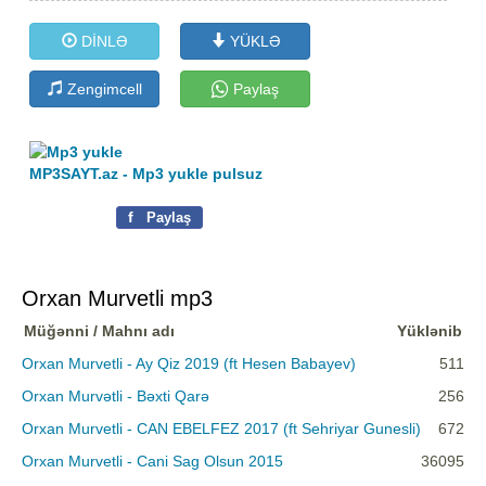
DİNLƏ
YÜKLƏ
Zengimcell
Paylaş
MP3SAYT.az - Mp3 yukle pulsuz
f
Paylaş
Orxan Murvetli mp3
Müğənni / Mahnı adı
Yüklənib
Orxan Murvetli - Ay Qiz 2019 (ft Hesen Babayev)
511
Orxan Murvətli - Bəxti Qarə
256
Orxan Murvetli - CAN EBELFEZ 2017 (ft Sehriyar Gunesli)
672
Orxan Murvetli - Cani Sag Olsun 2015
36095