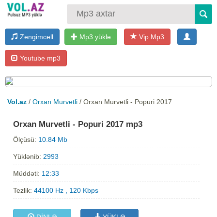
Zengimcell
Mp3 yüklə
Vip Mp3
Youtube mp3
Vol.az
/
Orxan Murvetli
/ Orxan Murvetli - Popuri 2017
Orxan Murvetli - Popuri 2017 mp3
Ölçüsü:
10.84 Mb
Yüklənib:
2993
Müddəti:
12:33
Tezlik:
44100 Hz , 120 Kbps
DİNLƏ
YÜKLƏ