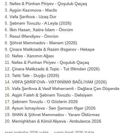
Nəfəs & Pünhan Piriyev - Qoşulub Qaçaq
Aygün Kazımova - Məclis
Vəfa Şərifova - Uzaq Dur
Şəbnəm Tovuzlu - A Leyla (2026)
İlkin Hasan, Xatirə İslam - Ömrüm
Rəsul Əfəndiyev - Ömrüm
Şöhrət Məmmədov - Mənəm (2026)
Çinarə Məlikzadə & Rasim Əsgərov - Hekayə
Nəfəs - Xanımın Ağası
Nəfəs & Punhan Piriyev - Qoşulub Qaçaq
Çinarə Məlikzade & Topic - Tut Əlimdən (2026)
Talıb Tale - Duyğu (2026)
VƏFA ŞƏRİFOVA - VƏTƏNİMƏ BAĞLIYAM (2026)
Vəfa Şərifova & Vasif Məhərrəmli - Dağlara Çən Düşəndə
Aqşin Fateh & Şəbnəm Tovuzlu - Dəlisiyəm
Şəbnəm Tovuzlu - O Gözlərin 2026
Aysun İsmayılova - Sən Şamsan Əgər (2026
SHAN & Şöhrət Məmmədov - Yaram Öldürməz
Memişhkhan & Könül Aliyeva - Ambulance 2026
azeri mahnilar 2026 yukle
samir ilqarli 2026 Yukle