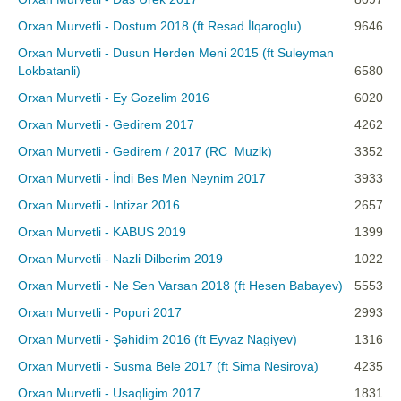
Orxan Murvetli - Dostum 2018 (ft Resad İlqaroglu)
9646
Orxan Murvetli - Dusun Herden Meni 2015 (ft Suleyman
Lokbatanli)
6580
Orxan Murvetli - Ey Gozelim 2016
6020
Orxan Murvetli - Gedirem 2017
4262
Orxan Murvetli - Gedirem / 2017 (RC_Muzik)
3352
Orxan Murvetli - İndi Bes Men Neynim 2017
3933
Orxan Murvetli - Intizar 2016
2657
Orxan Murvetli - KABUS 2019
1399
Orxan Murvetli - Nazli Dilberim 2019
1022
Orxan Murvetli - Ne Sen Varsan 2018 (ft Hesen Babayev)
5553
Orxan Murvetli - Popuri 2017
2993
Orxan Murvetli - Şəhidim 2016 (ft Eyvaz Nagiyev)
1316
Orxan Murvetli - Susma Bele 2017 (ft Sima Nesirova)
4235
Orxan Murvetli - Usaqligim 2017
1831