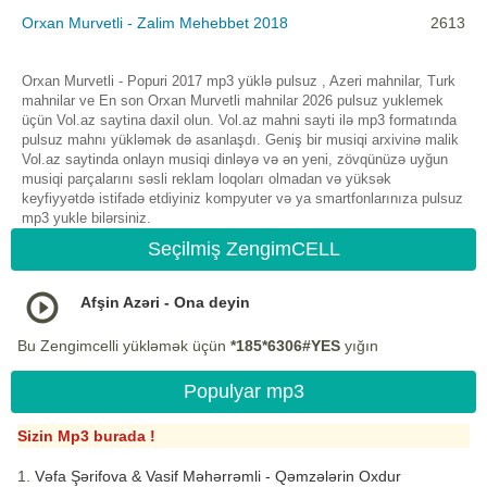
Orxan Murvetli - Zalim Mehebbet 2018
2613
Orxan Murvetli - Popuri 2017 mp3 yüklə pulsuz , Azeri mahnilar, Turk
mahnilar ve En son Orxan Murvetli mahnilar 2026 pulsuz yuklemek
üçün Vol.az saytina daxil olun. Vol.az mahni sayti ilə mp3 formatında
pulsuz mahnı yükləmək də asanlaşdı. Geniş bir musiqi arxivinə malik
Vol.az saytinda onlayn musiqi dinləyə və ən yeni, zövqünüzə uyğun
musiqi parçalarını səsli reklam loqoları olmadan və yüksək
keyfiyyətdə istifadə etdiyiniz kompyuter və ya smartfonlarınıza pulsuz
mp3 yukle bilərsiniz.
Seçilmiş ZengimCELL
Afşin Azəri - Ona deyin
Bu Zengimcelli yükləmək üçün
*185*6306#YES
yığın
Populyar mp3
Sizin Mp3 burada !
Vəfa Şərifova & Vasif Məhərrəmli - Qəmzələrin Oxdur