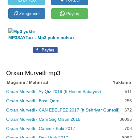
Zengimcell
Paylaş
MP3SAYT.az - Mp3 yukle pulsuz
f
Paylaş
Orxan Murvetli mp3
Müğənni / Mahnı adı
Yüklənib
Orxan Murvetli - Ay Qiz 2019 (ft Hesen Babayev)
511
Orxan Murvətli - Bəxti Qarə
256
Orxan Murvetli - CAN EBELFEZ 2017 (ft Sehriyar Gunesli)
672
Orxan Murvetli - Cani Sag Olsun 2015
36095
Orxan Murvetli - Canimiz Baki 2017
708
Orxan Murvetli - Das Urek 2017
8097