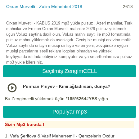
Orxan Murvetli - Zalim Mehebbet 2018
2613
Orxan Murvetli - KABUS 2019 mp3 yüklə pulsuz , Azeri mahnilar, Turk
mahnilar ve En son Orxan Murvetli mahnilar 2026 pulsuz yuklemek
üçün Vol.az saytina daxil olun. Vol.az mahni sayti ilə mp3 formatında
pulsuz mahnı yükləmək də asanlaşdı. Geniş bir musiqi arxivinə malik
Vol.az saytinda onlayn musiqi dinləyə və ən yeni, zövqünüzə uyğun
musiqi parçalarını səsli reklam loqoları olmadan və yüksək
keyfiyyətdə istifadə etdiyiniz kompyuter və ya smartfonlarınıza pulsuz
mp3 yukle bilərsiniz.
Seçilmiş ZengimCELL
Pünhan Piriyev - Kimi ağladırsan, dünya?
Bu Zengimcelli yükləmək üçün
*185*6264#YES
yığın
Populyar mp3
Sizin Mp3 burada !
Vəfa Şərifova & Vasif Məhərrəmli - Qəmzələrin Oxdur