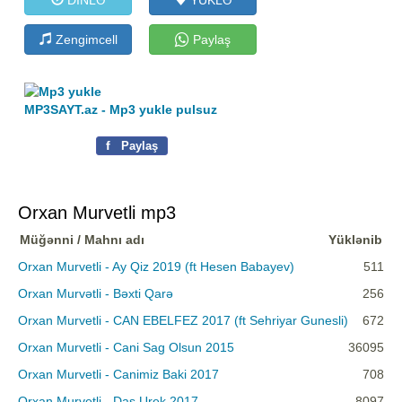
Zengimcell
Paylaş
MP3SAYT.az - Mp3 yukle pulsuz
f
Paylaş
Orxan Murvetli mp3
Müğənni / Mahnı adı
Yüklənib
Orxan Murvetli - Ay Qiz 2019 (ft Hesen Babayev)
511
Orxan Murvətli - Bəxti Qarə
256
Orxan Murvetli - CAN EBELFEZ 2017 (ft Sehriyar Gunesli)
672
Orxan Murvetli - Cani Sag Olsun 2015
36095
Orxan Murvetli - Canimiz Baki 2017
708
Orxan Murvetli - Das Urek 2017
8097