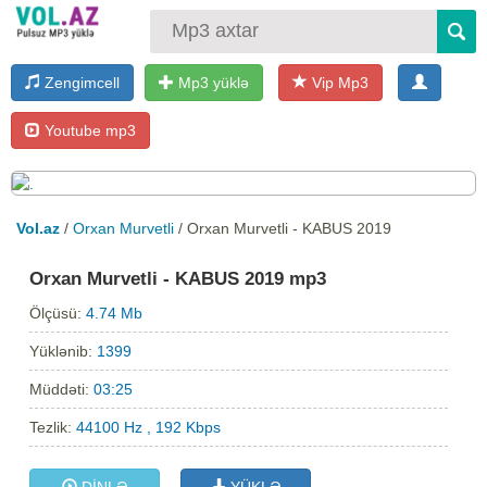
Zengimcell
Mp3 yüklə
Vip Mp3
Youtube mp3
Vol.az
/
Orxan Murvetli
/ Orxan Murvetli - KABUS 2019
Orxan Murvetli - KABUS 2019 mp3
Ölçüsü:
4.74 Mb
Yüklənib:
1399
Müddəti:
03:25
Tezlik:
44100 Hz , 192 Kbps
DİNLƏ
YÜKLƏ