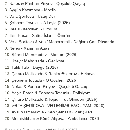
Nəfəs & Pünhan Piriyev - Qoşulub Qaçaq
Aygün Kazımova - Məclis
Vəfa Şərifova - Uzaq Dur
Şəbnəm Tovuzlu - A Leyla (2026)
Rəsul Əfəndiyev - Ömrüm
İlkin Hasan, Xatirə İslam - Ömrüm
Vəfa Şərifova & Vasif Məhərrəmli - Dağlara Çən Düşəndə
Nəfəs - Xanımın Ağası
Şöhrət Məmmədov - Mənəm (2026)
Üzeyir Mehdizadə - Gecikmə
Talıb Tale - Duyğu (2026)
Çinarə Məlikzadə & Rasim Əsgərov - Hekayə
Şəbnəm Tovuzlu - O Gözlərin 2026
Nəfəs & Punhan Piriyev - Qoşulub Qaçaq
Aqşin Fateh & Şəbnəm Tovuzlu - Dəlisiyəm
Çinarə Məlikzade & Topic - Tut Əlimdən (2026)
VƏFA ŞƏRİFOVA - VƏTƏNİMƏ BAĞLIYAM (2026)
Aysun İsmayılova - Sən Şamsan Əgər (2026
Memişhkhan & Könül Aliyeva - Ambulance 2026
Mərsiyələr Yüklə yeni
dini mahnilar 2026