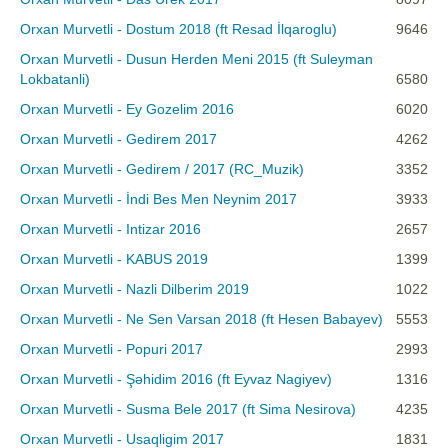
Orxan Murvetli - Dostum 2018 (ft Resad İlqaroglu)
9646
Orxan Murvetli - Dusun Herden Meni 2015 (ft Suleyman
Lokbatanli)
6580
Orxan Murvetli - Ey Gozelim 2016
6020
Orxan Murvetli - Gedirem 2017
4262
Orxan Murvetli - Gedirem / 2017 (RC_Muzik)
3352
Orxan Murvetli - İndi Bes Men Neynim 2017
3933
Orxan Murvetli - Intizar 2016
2657
Orxan Murvetli - KABUS 2019
1399
Orxan Murvetli - Nazli Dilberim 2019
1022
Orxan Murvetli - Ne Sen Varsan 2018 (ft Hesen Babayev)
5553
Orxan Murvetli - Popuri 2017
2993
Orxan Murvetli - Şəhidim 2016 (ft Eyvaz Nagiyev)
1316
Orxan Murvetli - Susma Bele 2017 (ft Sima Nesirova)
4235
Orxan Murvetli - Usaqligim 2017
1831