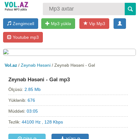
Zengimcell
Mp3 yüklə
Vip Mp3
Youtube mp3
Vol.az
/
Zeynəb Həsəni
/ Zeynəb Həsəni - Gəl
Zeynəb Həsəni - Gəl mp3
Ölçüsü:
2.85 Mb
Yüklənib:
676
Müddəti:
03:05
Tezlik:
44100 Hz , 128 Kbps
DİNLƏ
YÜKLƏ