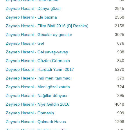
Zeynəb Həsəni - Dünya gözəli
2845
Zeynəb Həsəni - Elə baxma
2558
Zeyneb Heseni - Filim Bitdi 2016 (Dj Roshka)
2158
Zeynəb Həsəni - Gecələr ay gecələr
3025
Zeynəb Həsəni - Gəl
676
Zeynəb Həsəni - Gəl yavaş-yavaş
938
Zeynəb Həsəni - Gözüm Görməsin
840
Zeyneb Heseni - Hardadi Yarim 2017
5270
Zeynəb Həsəni - İndi məni tanımadı
379
Zeynəb Həsəni - Məni gözəl xatırla
724
Zeynəb Həsəni - Nağıllar dünyası
295
Zeyneb Heseni - Niye Getdin 2016
4048
Zeynəb Həsəni - Öpməsin
909
Zeynəb Həsəni - Qalmadı Həvəs
1206