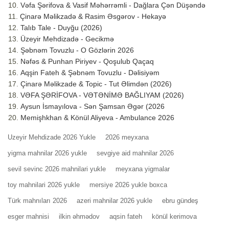
Vəfa Şərifova & Vasif Məhərrəmli - Dağlara Çən Düşəndə
Çinarə Məlikzadə & Rasim Əsgərov - Hekayə
Talıb Tale - Duyğu (2026)
Üzeyir Mehdizadə - Gecikmə
Şəbnəm Tovuzlu - O Gözlərin 2026
Nəfəs & Punhan Piriyev - Qoşulub Qaçaq
Aqşin Fateh & Şəbnəm Tovuzlu - Dəlisiyəm
Çinarə Məlikzade & Topic - Tut Əlimdən (2026)
VƏFA ŞƏRİFOVA - VƏTƏNİMƏ BAĞLIYAM (2026)
Aysun İsmayılova - Sən Şamsan Əgər (2026
Memişhkhan & Könül Aliyeva - Ambulance 2026
Uzeyir Mehdizade 2026 Yukle
2026 meyxana
yigma mahnilar 2026 yukle
sevgiye aid mahnilar 2026
sevil sevinc 2026 mahnilari yukle
meyxana yigmalar
toy mahnilari 2026 yukle
mersiye 2026 yukle boxca
Türk mahnıları 2026
azeri mahnilar 2026 yukle
ebru gündeş
esger mahnisi
ilkin əhmədov
aqsin fateh
könül kerimova