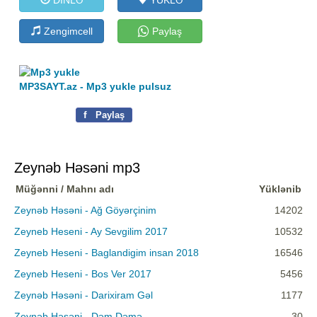
Zengimcell
Paylaş
MP3SAYT.az - Mp3 yukle pulsuz
f
Paylaş
Zeynəb Həsəni mp3
Müğənni / Mahnı adı
Yüklənib
Zeynəb Həsəni - Ağ Göyərçinim
14202
Zeyneb Heseni - Ay Sevgilim 2017
10532
Zeyneb Heseni - Baglandigim insan 2018
16546
Zeyneb Heseni - Bos Ver 2017
5456
Zeynəb Həsəni - Darixiram Gəl
1177
Zeynəb Həsəni - Dəm Dəmə
30