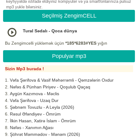
keyfiyyətdə istifadə etdiyiniz kompyuter və ya smartfonlarınıza pulsuz
mp3 yukle bilərsiniz.
Seçilmiş ZengimCELL
Tural Sədalı - Qoca dünya
Bu Zengimcelli yükləmək üçün
*185*6283#YES
yığın
Populyar mp3
Sizin Mp3 burada !
Vəfa Şərifova & Vasif Məhərrəmli - Qəmzələrin Oxdur
Nəfəs & Pünhan Piriyev - Qoşulub Qaçaq
Aygün Kazımova - Məclis
Vəfa Şərifova - Uzaq Dur
Şəbnəm Tovuzlu - A Leyla (2026)
Rəsul Əfəndiyev - Ömrüm
İlkin Hasan, Xatirə İslam - Ömrüm
Nəfəs - Xanımın Ağası
Şöhrət Məmmədov - Mənəm (2026)