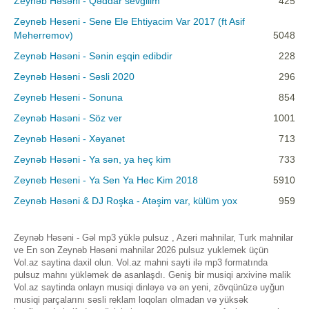
Zeynəb Həsəni - Qəddar sevgilim
425
Zeyneb Heseni - Sene Ele Ehtiyacim Var 2017 (ft Asif
Meherremov)
5048
Zeynəb Həsəni - Sənin eşqin edibdir
228
Zeynəb Həsəni - Səsli 2020
296
Zeyneb Heseni - Sonuna
854
Zeynəb Həsəni - Söz ver
1001
Zeynəb Həsəni - Xəyanət
713
Zeynəb Həsəni - Ya sən, ya heç kim
733
Zeyneb Heseni - Ya Sen Ya Hec Kim 2018
5910
Zeynəb Həsəni & DJ Roşka - Atəşim var, külüm yox
959
Zeynəb Həsəni - Gəl mp3 yüklə pulsuz , Azeri mahnilar, Turk mahnilar
ve En son Zeynəb Həsəni mahnilar 2026 pulsuz yuklemek üçün
Vol.az saytina daxil olun. Vol.az mahni sayti ilə mp3 formatında
pulsuz mahnı yükləmək də asanlaşdı. Geniş bir musiqi arxivinə malik
Vol.az saytinda onlayn musiqi dinləyə və ən yeni, zövqünüzə uyğun
musiqi parçalarını səsli reklam loqoları olmadan və yüksək