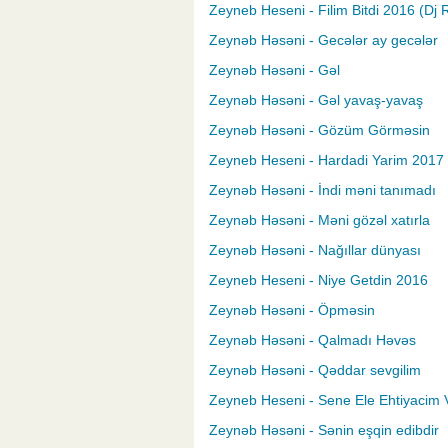
Zeyneb Heseni - Filim Bitdi 2016 (Dj
Zeynəb Həsəni - Gecələr ay gecələr
Zeynəb Həsəni - Gəl
Zeynəb Həsəni - Gəl yavaş-yavaş
Zeynəb Həsəni - Gözüm Görməsin
Zeyneb Heseni - Hardadi Yarim 2017
Zeynəb Həsəni - İndi məni tanımadı
Zeynəb Həsəni - Məni gözəl xatırla
Zeynəb Həsəni - Nağıllar dünyası
Zeyneb Heseni - Niye Getdin 2016
Zeynəb Həsəni - Öpməsin
Zeynəb Həsəni - Qalmadı Həvəs
Zeynəb Həsəni - Qəddar sevgilim
Zeyneb Heseni - Sene Ele Ehtiyacim 
Zeynəb Həsəni - Sənin eşqin edibdir