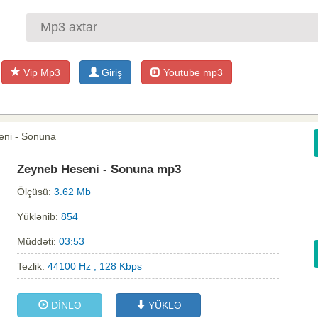
Vip Mp3
Giriş
Youtube mp3
eni - Sonuna
Zeyneb Heseni - Sonuna mp3
Ölçüsü:
3.62 Mb
Yüklənib:
854
Müddəti:
03:53
Tezlik:
44100 Hz , 128 Kbps
DİNLƏ
YÜKLƏ