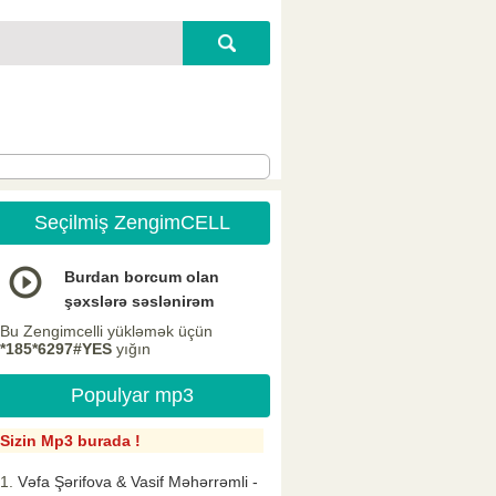
Seçilmiş ZengimCELL
Burdan borcum olan
şəxslərə səslənirəm
Bu Zengimcelli yükləmək üçün
*185*6297#YES
yığın
Populyar mp3
Sizin Mp3 burada !
Vəfa Şərifova & Vasif Məhərrəmli -