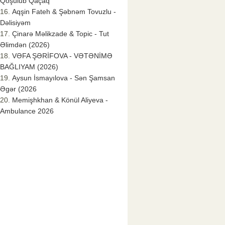
Qoşulub Qaçaq
Aqşin Fateh & Şəbnəm Tovuzlu -
Dəlisiyəm
Çinarə Məlikzade & Topic - Tut
Əlimdən (2026)
VƏFA ŞƏRİFOVA - VƏTƏNİMƏ
BAĞLIYAM (2026)
Aysun İsmayılova - Sən Şamsan
Əgər (2026
Memişhkhan & Könül Aliyeva -
Ambulance 2026