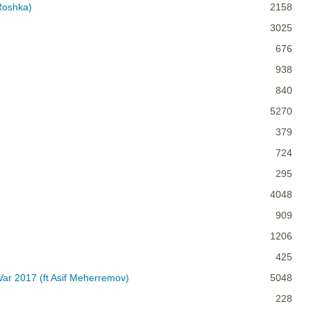
 Roshka)
2158
3025
676
938
840
5270
379
724
295
4048
909
1206
425
Var 2017 (ft Asif Meherremov)
5048
228