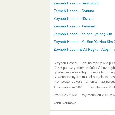
Zeynəb Həsəni - Səsli 2020
Zeyneb Heseni - Sonuna
Zeynəb Həsəni - Söz ver
Zeynəb Həsəni - Xəyanət
Zeynəb Həsəni - Ya sən, ya heç kim
Zeyneb Heseni - Ya Sen Ya Hec Kim 
Zeynəb Həsəni & DJ Roşka - Atəşim v
Zeyneb Heseni - Sonuna mp3 yüklə pulsu
2026 pulsuz yuklemek üçün Vol.az saytin
yükləmək də asanlaşdı. Geniş bir musiqi
zövqünüzə uyğun musiqi parçalarını səsl
kompyuter və ya smartfonlarınıza pulsuz
Türk mahnıları 2026
Vasif Azimov 202
Ifrat 2026 Yukle
toy mahnilari 2026 yu
könül kerimova