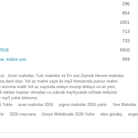
296
854
1001
713
733
2018
5910
ar, külüm yox
959
z , Azeri mahnilar, Turk mahnilar ve En son Zeyneb Heseni mahnilar
a daxil olun. Vol.az mahni sayti ilə mp3 formatında pulsuz mahnı
 arxivinə malik Vol.az saytinda onlayn musiqi dinləyə və ən yeni,
i reklam loqoları olmadan və yüksək keyfiyyətdə istifadə etdiyiniz
 mp3 yukle bilərsiniz.
6 Yukle
azeri mahnilar 2026
yigma mahnilar 2026 yukle
Yeni Mahnilar
kle
2026 meyxana
Uzeyir Mehdizade 2026 Yukle
ebru gündeş
esger