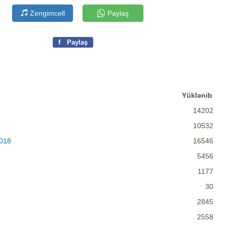
Zengimcell
Paylaş
f
Paylaş
Yüklənib
14202
10532
2018
16546
5456
1177
30
2845
2558