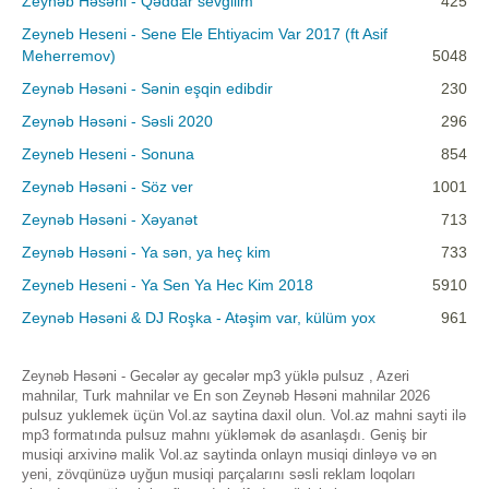
Zeynəb Həsəni - Qəddar sevgilim
425
Zeyneb Heseni - Sene Ele Ehtiyacim Var 2017 (ft Asif
Meherremov)
5048
Zeynəb Həsəni - Sənin eşqin edibdir
230
Zeynəb Həsəni - Səsli 2020
296
Zeyneb Heseni - Sonuna
854
Zeynəb Həsəni - Söz ver
1001
Zeynəb Həsəni - Xəyanət
713
Zeynəb Həsəni - Ya sən, ya heç kim
733
Zeyneb Heseni - Ya Sen Ya Hec Kim 2018
5910
Zeynəb Həsəni & DJ Roşka - Atəşim var, külüm yox
961
Zeynəb Həsəni - Gecələr ay gecələr mp3 yüklə pulsuz , Azeri
mahnilar, Turk mahnilar ve En son Zeynəb Həsəni mahnilar 2026
pulsuz yuklemek üçün Vol.az saytina daxil olun. Vol.az mahni sayti ilə
mp3 formatında pulsuz mahnı yükləmək də asanlaşdı. Geniş bir
musiqi arxivinə malik Vol.az saytinda onlayn musiqi dinləyə və ən
yeni, zövqünüzə uyğun musiqi parçalarını səsli reklam loqoları