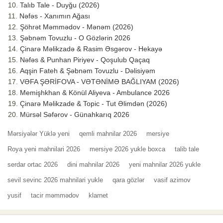
Talıb Tale - Duyğu (2026)
Nəfəs - Xanımın Ağası
Şöhrət Məmmədov - Mənəm (2026)
Şəbnəm Tovuzlu - O Gözlərin 2026
Çinarə Məlikzadə & Rasim Əsgərov - Hekayə
Nəfəs & Punhan Piriyev - Qoşulub Qaçaq
Aqşin Fateh & Şəbnəm Tovuzlu - Dəlisiyəm
VƏFA ŞƏRİFOVA - VƏTƏNİMƏ BAĞLIYAM (2026)
Memişhkhan & Könül Aliyeva - Ambulance 2026
Çinarə Məlikzade & Topic - Tut Əlimdən (2026)
Mürsəl Səfərov - Günahkarıq 2026
Mərsiyələr Yüklə yeni
qemli mahnilar 2026
mersiye
Roya yeni mahnilari 2026
mersiye 2026 yukle boxca
talib tale
serdar ortac 2026
dini mahnilar 2026
yeni mahnilar 2026 yukle
sevil sevinc 2026 mahnilari yukle
qara gözlər
vasif azimov
yusif
tacir məmmədov
klarnet