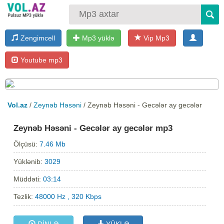
Zengimcell
Mp3 yüklə
Vip Mp3
Youtube mp3
Vol.az
/
Zeynəb Həsəni
/ Zeynəb Həsəni - Gecələr ay gecələr
Zeynəb Həsəni - Gecələr ay gecələr mp3
Ölçüsü:
7.46 Mb
Yüklənib:
3029
Müddəti:
03:14
Tezlik:
48000 Hz , 320 Kbps
DİNLƏ
YÜKLƏ