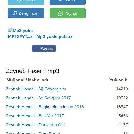
Zengimcell
Paylaş
MP3SAYT.az - Mp3 yukle pulsuz
f
Paylaş
Zeynəb Həsəni mp3
Müğənni / Mahnı adı
Yüklənib
Zeynəb Həsəni - Ağ Göyərçinim
14210
Zeyneb Heseni - Ay Sevgilim 2017
10532
Zeyneb Heseni - Baglandigim insan 2018
16547
Zeyneb Heseni - Bos Ver 2017
5456
Zeynəb Həsəni - Darixiram Gəl
1177
Zeynəb Həsəni - Dəm Dəmə
56