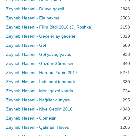
Zeynəb Həsəni - Dünya gözəli
2846
Zeynəb Həsəni - Elə baxma
2566
Zeyneb Heseni - Filim Bitdi 2016 (Dj Roshka)
2158
Zeynəb Həsəni - Gecələr ay gecələr
3029
Zeynəb Həsəni - Gəl
680
Zeynəb Həsəni - Gəl yavaş-yavaş
938
Zeynəb Həsəni - Gözüm Görməsin
840
Zeyneb Heseni - Hardadi Yarim 2017
5271
Zeynəb Həsəni - İndi məni tanımadı
380
Zeynəb Həsəni - Məni gözəl xatırla
724
Zeynəb Həsəni - Nağıllar dünyası
295
Zeyneb Heseni - Niye Getdin 2016
4048
Zeynəb Həsəni - Öpməsin
909
Zeynəb Həsəni - Qalmadı Həvəs
1206