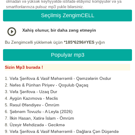
olmadan və yüksək keyfiyyətdə istifadə etdiyiniz kompyuter və ya
smartfonlarınıza pulsuz mp3 yukle bilərsiniz.
Seçilmiş ZengimCELL
Xahiş olunur, bir daha zəng etməyin
Bu Zengimcelli yükləmək üçün
*185*6296#YES
yığın
Populyar mp3
Sizin Mp3 burada !
Vəfa Şərifova & Vasif Məhərrəmli - Qəmzələrin Oxdur
Nəfəs & Pünhan Piriyev - Qoşulub Qaçaq
Vəfa Şərifova - Uzaq Dur
Aygün Kazımova - Məclis
Rəsul Əfəndiyev - Ömrüm
Şəbnəm Tovuzlu - A Leyla (2026)
İlkin Hasan, Xatirə İslam - Ömrüm
Üzeyir Mehdizadə - Gecikmə
Vəfa Şərifova & Vasif Məhərrəmli - Dağlara Çən Düşəndə