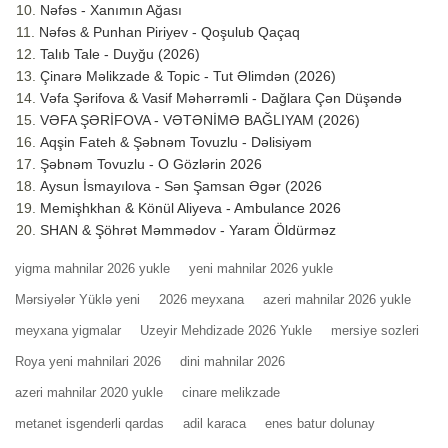
Nəfəs - Xanımın Ağası
Nəfəs & Punhan Piriyev - Qoşulub Qaçaq
Talıb Tale - Duyğu (2026)
Çinarə Məlikzade & Topic - Tut Əlimdən (2026)
Vəfa Şərifova & Vasif Məhərrəmli - Dağlara Çən Düşəndə
VƏFA ŞƏRİFOVA - VƏTƏNİMƏ BAĞLIYAM (2026)
Aqşin Fateh & Şəbnəm Tovuzlu - Dəlisiyəm
Şəbnəm Tovuzlu - O Gözlərin 2026
Aysun İsmayılova - Sən Şamsan Əgər (2026
Memişhkhan & Könül Aliyeva - Ambulance 2026
SHAN & Şöhrət Məmmədov - Yaram Öldürməz
yigma mahnilar 2026 yukle
yeni mahnilar 2026 yukle
Mərsiyələr Yüklə yeni
2026 meyxana
azeri mahnilar 2026 yukle
meyxana yigmalar
Uzeyir Mehdizade 2026 Yukle
mersiye sozleri
Roya yeni mahnilari 2026
dini mahnilar 2026
azeri mahnilar 2020 yukle
cinare melikzade
metanet isgenderli qardas
adil karaca
enes batur dolunay