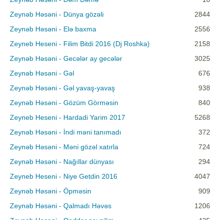
Zeynəb Həsəni - Dünya gözəli
2844
Zeynəb Həsəni - Elə baxma
2556
Zeyneb Heseni - Filim Bitdi 2016 (Dj Roshka)
2158
Zeynəb Həsəni - Gecələr ay gecələr
3025
Zeynəb Həsəni - Gəl
676
Zeynəb Həsəni - Gəl yavaş-yavaş
938
Zeynəb Həsəni - Gözüm Görməsin
840
Zeyneb Heseni - Hardadi Yarim 2017
5268
Zeynəb Həsəni - İndi məni tanımadı
372
Zeynəb Həsəni - Məni gözəl xatırla
724
Zeynəb Həsəni - Nağıllar dünyası
294
Zeyneb Heseni - Niye Getdin 2016
4047
Zeynəb Həsəni - Öpməsin
909
Zeynəb Həsəni - Qalmadı Həvəs
1206