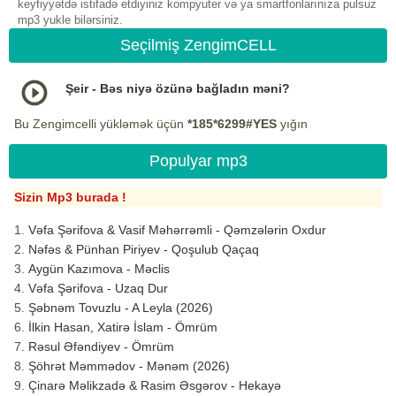
keyfiyyətdə istifadə etdiyiniz kompyuter və ya smartfonlarınıza pulsuz
mp3 yukle bilərsiniz.
Seçilmiş ZengimCELL
Şeir - Bəs niyə özünə bağladın məni?
Bu Zengimcelli yükləmək üçün
*185*6299#YES
yığın
Populyar mp3
Sizin Mp3 burada !
Vəfa Şərifova & Vasif Məhərrəmli - Qəmzələrin Oxdur
Nəfəs & Pünhan Piriyev - Qoşulub Qaçaq
Aygün Kazımova - Məclis
Vəfa Şərifova - Uzaq Dur
Şəbnəm Tovuzlu - A Leyla (2026)
İlkin Hasan, Xatirə İslam - Ömrüm
Rəsul Əfəndiyev - Ömrüm
Şöhrət Məmmədov - Mənəm (2026)
Çinarə Məlikzadə & Rasim Əsgərov - Hekayə