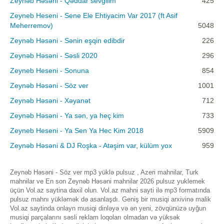
Zeynəb Həsəni - Qəddar sevgilim
425
Zeyneb Heseni - Sene Ele Ehtiyacim Var 2017 (ft Asif
Meherremov)
5048
Zeynəb Həsəni - Sənin eşqin edibdir
226
Zeynəb Həsəni - Səsli 2020
296
Zeyneb Heseni - Sonuna
854
Zeynəb Həsəni - Söz ver
1001
Zeynəb Həsəni - Xəyanət
712
Zeynəb Həsəni - Ya sən, ya heç kim
733
Zeyneb Heseni - Ya Sen Ya Hec Kim 2018
5909
Zeynəb Həsəni & DJ Roşka - Atəşim var, külüm yox
959
Zeynəb Həsəni - Söz ver mp3 yüklə pulsuz , Azeri mahnilar, Turk
mahnilar ve En son Zeynəb Həsəni mahnilar 2026 pulsuz yuklemek
üçün Vol.az saytina daxil olun. Vol.az mahni sayti ilə mp3 formatında
pulsuz mahnı yükləmək də asanlaşdı. Geniş bir musiqi arxivinə malik
Vol.az saytinda onlayn musiqi dinləyə və ən yeni, zövqünüzə uyğun
musiqi parçalarını səsli reklam loqoları olmadan və yüksək