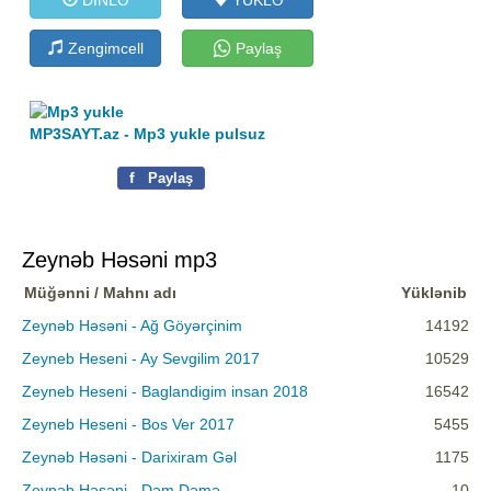
Zengimcell
Paylaş
MP3SAYT.az - Mp3 yukle pulsuz
f
Paylaş
Zeynəb Həsəni mp3
Müğənni / Mahnı adı
Yüklənib
Zeynəb Həsəni - Ağ Göyərçinim
14192
Zeyneb Heseni - Ay Sevgilim 2017
10529
Zeyneb Heseni - Baglandigim insan 2018
16542
Zeyneb Heseni - Bos Ver 2017
5455
Zeynəb Həsəni - Darixiram Gəl
1175
Zeynəb Həsəni - Dəm Dəmə
10