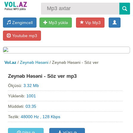
Zengimcell
Mp3 yüklə
Vip Mp3
Youtube mp3
Vol.az
/
Zeynəb Həsəni
/ Zeynəb Həsəni - Söz ver
Zeynəb Həsəni - Söz ver mp3
Ölçüsü:
3.32 Mb
Yüklənib:
1001
Müddəti:
03:35
Tezlik:
48000 Hz , 128 Kbps
DİNLƏ
YÜKLƏ