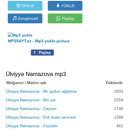
DİNLƏ
YÜKLƏ
Zengimcell
Paylaş
MP3SAYT.az - Mp3 yukle pulsuz
f
Paylaş
Ülviyyə Namazova mp3
Müğənni / Mahnı adı
Yüklənib
Ülviyyə Namazova - Bir qadını ağlatma
1833
Ülviyyə Namazova - Biri var
2259
Ülviyyə Namazova - Ceyran
1746
Ülviyyə Namazova - Evli insan sevirəm
1288
Ülviyyə Namazova - Füzulim
461