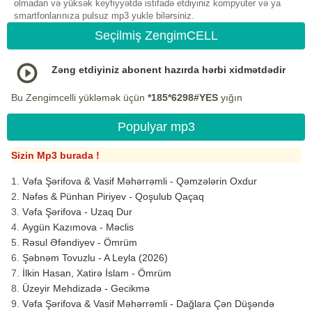
olmadan və yüksək keyfiyyətdə istifadə etdiyiniz kompyuter və ya
smartfonlarınıza pulsuz mp3 yukle bilərsiniz.
Seçilmiş ZengimCELL
Zəng etdiyiniz abonent hazırda hərbi xidmətdədir
Bu Zengimcelli yükləmək üçün
*185*6298#YES
yığın
Populyar mp3
Sizin Mp3 burada !
Vəfa Şərifova & Vasif Məhərrəmli - Qəmzələrin Oxdur
Nəfəs & Pünhan Piriyev - Qoşulub Qaçaq
Vəfa Şərifova - Uzaq Dur
Aygün Kazımova - Məclis
Rəsul Əfəndiyev - Ömrüm
Şəbnəm Tovuzlu - A Leyla (2026)
İlkin Hasan, Xatirə İslam - Ömrüm
Üzeyir Mehdizadə - Gecikmə
Vəfa Şərifova & Vasif Məhərrəmli - Dağlara Çən Düşəndə