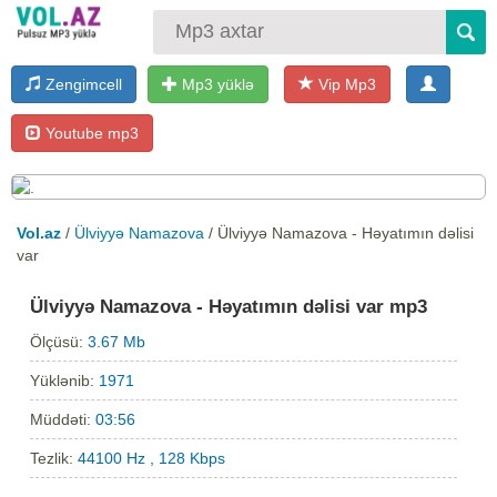
Zengimcell
Mp3 yüklə
Vip Mp3
Youtube mp3
Vol.az
/
Ülviyyə Namazova
/ Ülviyyə Namazova - Həyatımın dəlisi
var
Ülviyyə Namazova - Həyatımın dəlisi var mp3
Ölçüsü:
3.67 Mb
Yüklənib:
1971
Müddəti:
03:56
Tezlik:
44100 Hz , 128 Kbps