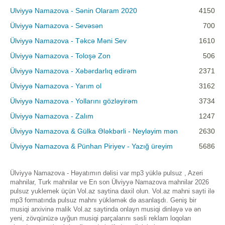
Ulviyyə Namazova - Sənin Olaram 2020
4150
Ülviyyə Namazova - Sevəsən
700
Ülviyyə Namazova - Təkcə Məni Sev
1610
Ülviyyə Namazova - Toloşə Zon
506
Ülviyyə Namazova - Xəbərdarlıq edirəm
2371
Ülviyyə Namazova - Yarım ol
3162
Ülviyyə Namazova - Yollarını gözləyirəm
3734
Ülviyyə Namazova - Zalım
1247
Ülviyyə Namazova & Gülka Ələkbərli - Neyləyim mən
2630
Ülviyyə Namazova & Pünhan Piriyev - Yazığ üreyim
5686
Ülviyyə Namazova - Həyatımın dəlisi var mp3 yüklə pulsuz , Azeri
mahnilar, Turk mahnilar ve En son Ülviyyə Namazova mahnilar 2026
pulsuz yuklemek üçün Vol.az saytina daxil olun. Vol.az mahni sayti ilə
mp3 formatında pulsuz mahnı yükləmək də asanlaşdı. Geniş bir
musiqi arxivinə malik Vol.az saytinda onlayn musiqi dinləyə və ən
yeni, zövqünüzə uyğun musiqi parçalarını səsli reklam loqoları