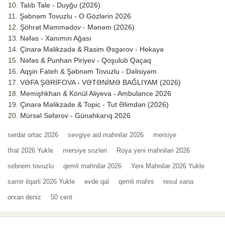
Talıb Tale - Duyğu (2026)
Şəbnəm Tovuzlu - O Gözlərin 2026
Şöhrət Məmmədov - Mənəm (2026)
Nəfəs - Xanımın Ağası
Çinarə Məlikzadə & Rasim Əsgərov - Hekayə
Nəfəs & Punhan Piriyev - Qoşulub Qaçaq
Aqşin Fateh & Şəbnəm Tovuzlu - Dəlisiyəm
VƏFA ŞƏRİFOVA - VƏTƏNİMƏ BAĞLIYAM (2026)
Memişhkhan & Könül Aliyeva - Ambulance 2026
Çinarə Məlikzade & Topic - Tut Əlimdən (2026)
Mürsəl Səfərov - Günahkarıq 2026
serdar ortac 2026
sevgiye aid mahnilar 2026
mersiye
Ifrat 2026 Yukle
mersiye sozleri
Roya yeni mahnilari 2026
sebnem tovuzlu
qemli mahnilar 2026
Yeni Mahnilar 2026 Yukle
samir ilqarli 2026 Yukle
evde qal
qemli mahni
resul xana
orxan deniz
50 cent