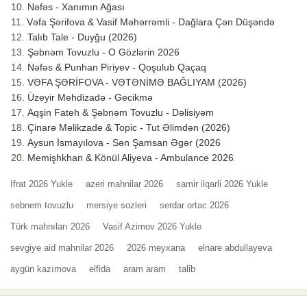
Nəfəs - Xanımın Ağası
Vəfa Şərifova & Vasif Məhərrəmli - Dağlara Çən Düşəndə
Talıb Tale - Duyğu (2026)
Şəbnəm Tovuzlu - O Gözlərin 2026
Nəfəs & Punhan Piriyev - Qoşulub Qaçaq
VƏFA ŞƏRİFOVA - VƏTƏNİMƏ BAĞLIYAM (2026)
Üzeyir Mehdizadə - Gecikmə
Aqşin Fateh & Şəbnəm Tovuzlu - Dəlisiyəm
Çinarə Məlikzade & Topic - Tut Əlimdən (2026)
Aysun İsmayılova - Sən Şamsan Əgər (2026
Memişhkhan & Könül Aliyeva - Ambulance 2026
Ifrat 2026 Yukle
azeri mahnilar 2026
samir ilqarli 2026 Yukle
sebnem tovuzlu
mersiye sozleri
serdar ortac 2026
Türk mahnıları 2026
Vasif Azimov 2026 Yukle
sevgiye aid mahnilar 2026
2026 meyxana
elnare abdullayeva
aygün kazımova
elfida
aram aram
talib