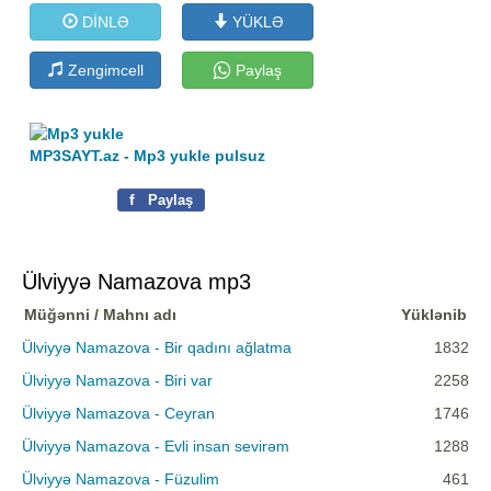
DİNLƏ
YÜKLƏ
Zengimcell
Paylaş
MP3SAYT.az - Mp3 yukle pulsuz
f
Paylaş
Ülviyyə Namazova mp3
Müğənni / Mahnı adı
Yüklənib
Ülviyyə Namazova - Bir qadını ağlatma
1832
Ülviyyə Namazova - Biri var
2258
Ülviyyə Namazova - Ceyran
1746
Ülviyyə Namazova - Evli insan sevirəm
1288
Ülviyyə Namazova - Füzulim
461