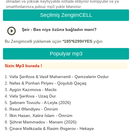
olmadan və yüksək keyfiyyətdə istifadə etdiyiniz kompyuter və ya
smartfonlarınıza pulsuz mp3 yukle bilərsiniz.
Seçilmiş ZengimCELL
Şeir - Bəs niyə özünə bağladın məni?
Bu Zengimcelli yükləmək üçün
*185*6299#YES
yığın
Populyar mp3
Sizin Mp3 burada !
Vəfa Şərifova & Vasif Məhərrəmli - Qəmzələrin Oxdur
Nəfəs & Pünhan Piriyev - Qoşulub Qaçaq
Aygün Kazımova - Məclis
Vəfa Şərifova - Uzaq Dur
Şəbnəm Tovuzlu - A Leyla (2026)
Rəsul Əfəndiyev - Ömrüm
İlkin Hasan, Xatirə İslam - Ömrüm
Şöhrət Məmmədov - Mənəm (2026)
Çinarə Məlikzadə & Rasim Əsgərov - Hekayə