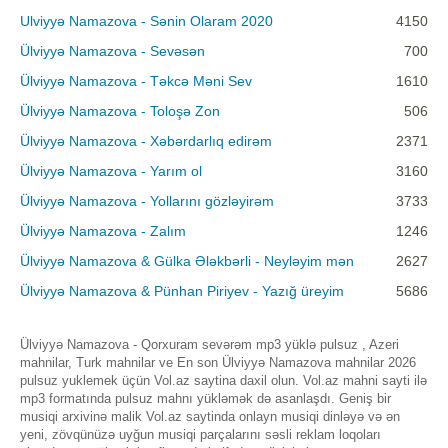
Ulviyyə Namazova - Sənin Olaram 2020
4150
Ülviyyə Namazova - Sevəsən
700
Ülviyyə Namazova - Təkcə Məni Sev
1610
Ülviyyə Namazova - Toloşə Zon
506
Ülviyyə Namazova - Xəbərdarlıq edirəm
2371
Ülviyyə Namazova - Yarım ol
3160
Ülviyyə Namazova - Yollarını gözləyirəm
3733
Ülviyyə Namazova - Zalım
1246
Ülviyyə Namazova & Gülka Ələkbərli - Neyləyim mən
2627
Ülviyyə Namazova & Pünhan Piriyev - Yazığ üreyim
5686
Ülviyyə Namazova - Qorxuram sevərəm mp3 yüklə pulsuz , Azeri
mahnilar, Turk mahnilar ve En son Ülviyyə Namazova mahnilar 2026
pulsuz yuklemek üçün Vol.az saytina daxil olun. Vol.az mahni sayti ilə
mp3 formatında pulsuz mahnı yükləmək də asanlaşdı. Geniş bir
musiqi arxivinə malik Vol.az saytinda onlayn musiqi dinləyə və ən
yeni, zövqünüzə uyğun musiqi parçalarını səsli reklam loqoları