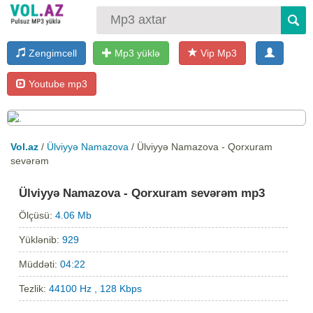
Zengimcell
Mp3 yüklə
Vip Mp3
Youtube mp3
Vol.az
/
Ülviyyə Namazova
/ Ülviyyə Namazova - Qorxuram
sevərəm
Ülviyyə Namazova - Qorxuram sevərəm mp3
Ölçüsü:
4.06 Mb
Yüklənib:
929
Müddəti:
04:22
Tezlik:
44100 Hz , 128 Kbps