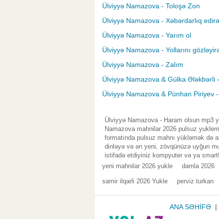
Ülviyyə Namazova - Toloşə Zon
Ülviyyə Namazova - Xəbərdarlıq edir
Ülviyyə Namazova - Yarım ol
Ülviyyə Namazova - Yollarını gözləyi
Ülviyyə Namazova - Zalım
Ülviyyə Namazova & Gülka Ələkbərli 
Ülviyyə Namazova & Pünhan Piriyev -
Ülviyyə Namazova - Haram olsun mp3 yük
Namazova mahnilar 2026 pulsuz yuklemek
formatında pulsuz mahnı yükləmək də asa
dinləyə və ən yeni, zövqünüzə uyğun mus
istifadə etdiyiniz kompyuter və ya smart
yeni mahnilar 2026 yukle
damla 2026
samir ilqarli 2026 Yukle
perviz turkan
ANA SƏHİFƏ