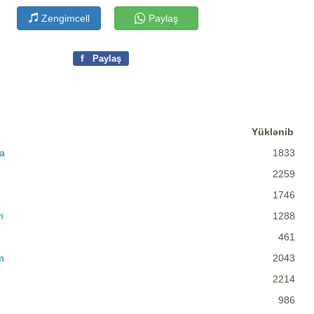
Zengimcell
Paylaş
f
Paylaş
Yüklənib
ma
1833
2259
1746
m
1288
461
m
2043
2214
986