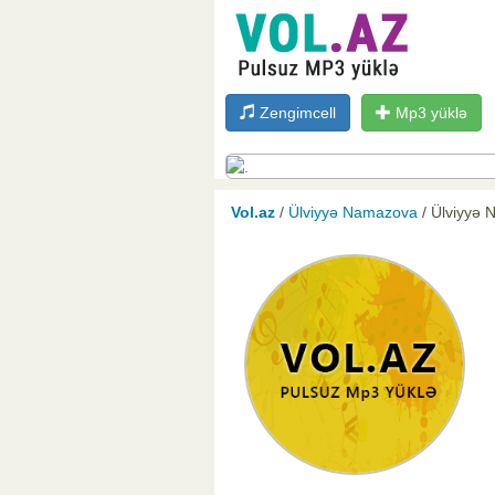
Zengimcell
Mp3 yüklə
Vol.az
/
Ülviyyə Namazova
/ Ülviyyə 