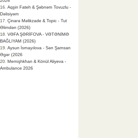
2026
Aqşin Fateh & Şəbnəm Tovuzlu -
Dəlisiyəm
Çinarə Məlikzade & Topic - Tut
Əlimdən (2026)
VƏFA ŞƏRİFOVA - VƏTƏNİMƏ
BAĞLIYAM (2026)
Aysun İsmayılova - Sən Şamsan
Əgər (2026
Memişhkhan & Könül Aliyeva -
Ambulance 2026