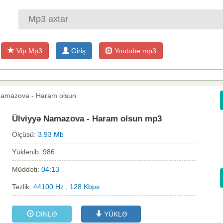
Vip Mp3
Giriş
Youtube mp3
Namazova - Haram olsun
Ülviyyə Namazova - Haram olsun mp3
Ölçüsü:
3.93 Mb
Yüklənib:
986
Müddəti:
04:13
Tezlik:
44100 Hz , 128 Kbps
DİNLƏ
YÜKLƏ