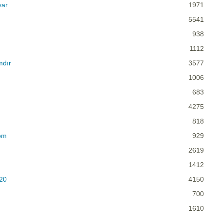
var
1971
5541
938
1112
mdır
3577
1006
683
4275
818
əm
929
2619
1412
20
4150
700
1610