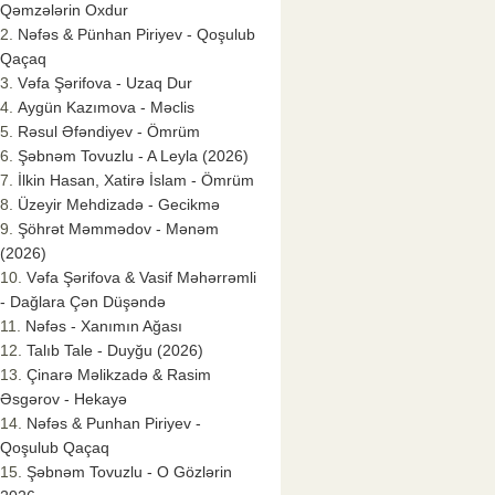
Qəmzələrin Oxdur
Nəfəs & Pünhan Piriyev - Qoşulub
Qaçaq
Vəfa Şərifova - Uzaq Dur
Aygün Kazımova - Məclis
Rəsul Əfəndiyev - Ömrüm
Şəbnəm Tovuzlu - A Leyla (2026)
İlkin Hasan, Xatirə İslam - Ömrüm
Üzeyir Mehdizadə - Gecikmə
Şöhrət Məmmədov - Mənəm
(2026)
Vəfa Şərifova & Vasif Məhərrəmli
- Dağlara Çən Düşəndə
Nəfəs - Xanımın Ağası
Talıb Tale - Duyğu (2026)
Çinarə Məlikzadə & Rasim
Əsgərov - Hekayə
Nəfəs & Punhan Piriyev -
Qoşulub Qaçaq
Şəbnəm Tovuzlu - O Gözlərin