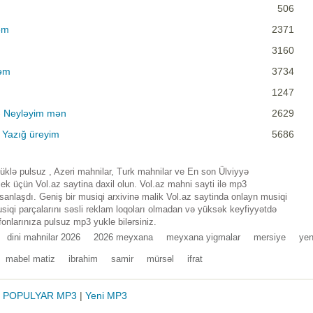
506
əm
2371
3160
rəm
3734
1247
- Neyləyim mən
2629
 Yazığ üreyim
5686
lə pulsuz , Azeri mahnilar, Turk mahnilar ve En son Ülviyyə
 üçün Vol.az saytina daxil olun. Vol.az mahni sayti ilə mp3
nlaşdı. Geniş bir musiqi arxivinə malik Vol.az saytinda onlayn musiqi
iqi parçalarını səsli reklam loqoları olmadan və yüksək keyfiyyətdə
fonlarınıza pulsuz mp3 yukle bilərsiniz.
dini mahnilar 2026
2026 meyxana
meyxana yigmalar
mersiye
yen
mabel matiz
ibrahim
samir
mürsəl
ifrat
|
POPULYAR MP3
|
Yeni MP3