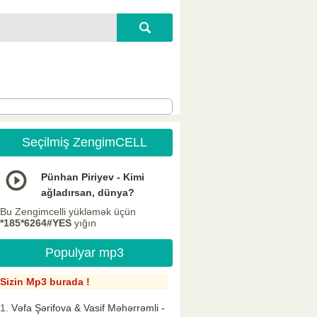
Seçilmiş ZengimCELL
Pünhan Piriyev - Kimi
ağladırsan, dünya?
Bu Zengimcelli yükləmək üçün
*185*6264#YES
yığın
Populyar mp3
Sizin Mp3 burada !
Vəfa Şərifova & Vasif Məhərrəmli -