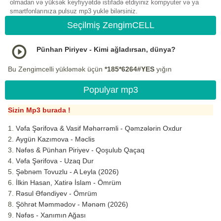
olmadan və yüksək keyfiyyətdə istifadə etdiyiniz kompyuter və ya
smartfonlarınıza pulsuz mp3 yukle bilərsiniz.
Seçilmiş ZengimCELL
Pünhan Piriyev - Kimi ağladırsan, dünya?
Bu Zengimcelli yükləmək üçün
*185*6264#YES
yığın
Populyar mp3
Sizin Mp3 burada !
Vəfa Şərifova & Vasif Məhərrəmli - Qəmzələrin Oxdur
Aygün Kazımova - Məclis
Nəfəs & Pünhan Piriyev - Qoşulub Qaçaq
Vəfa Şərifova - Uzaq Dur
Şəbnəm Tovuzlu - A Leyla (2026)
İlkin Hasan, Xatirə İslam - Ömrüm
Rəsul Əfəndiyev - Ömrüm
Şöhrət Məmmədov - Mənəm (2026)
Nəfəs - Xanımın Ağası