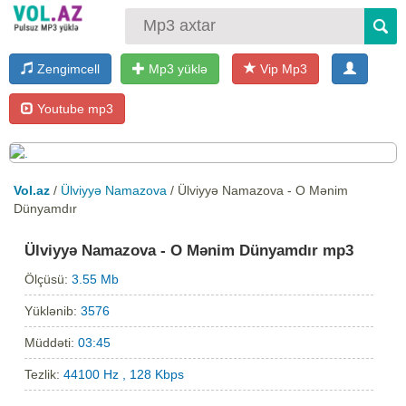
Zengimcell
Mp3 yüklə
Vip Mp3
Youtube mp3
Vol.az
/
Ülviyyə Namazova
/ Ülviyyə Namazova - O Mənim
Dünyamdır
Ülviyyə Namazova - O Mənim Dünyamdır mp3
Ölçüsü:
3.55 Mb
Yüklənib:
3576
Müddəti:
03:45
Tezlik:
44100 Hz , 128 Kbps