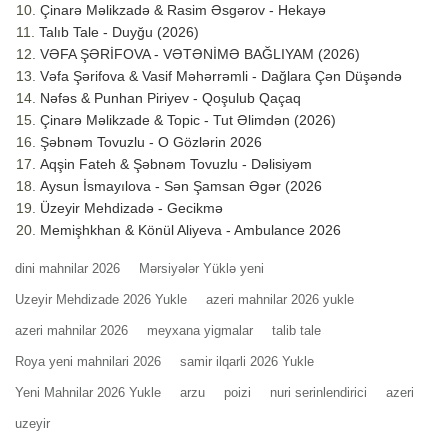
Çinarə Məlikzadə & Rasim Əsgərov - Hekayə
Talıb Tale - Duyğu (2026)
VƏFA ŞƏRİFOVA - VƏTƏNİMƏ BAĞLIYAM (2026)
Vəfa Şərifova & Vasif Məhərrəmli - Dağlara Çən Düşəndə
Nəfəs & Punhan Piriyev - Qoşulub Qaçaq
Çinarə Məlikzade & Topic - Tut Əlimdən (2026)
Şəbnəm Tovuzlu - O Gözlərin 2026
Aqşin Fateh & Şəbnəm Tovuzlu - Dəlisiyəm
Aysun İsmayılova - Sən Şamsan Əgər (2026
Üzeyir Mehdizadə - Gecikmə
Memişhkhan & Könül Aliyeva - Ambulance 2026
dini mahnilar 2026
Mərsiyələr Yüklə yeni
Uzeyir Mehdizade 2026 Yukle
azeri mahnilar 2026 yukle
azeri mahnilar 2026
meyxana yigmalar
talib tale
Roya yeni mahnilari 2026
samir ilqarli 2026 Yukle
Yeni Mahnilar 2026 Yukle
arzu
poizi
nuri serinlendirici
azeri
uzeyir