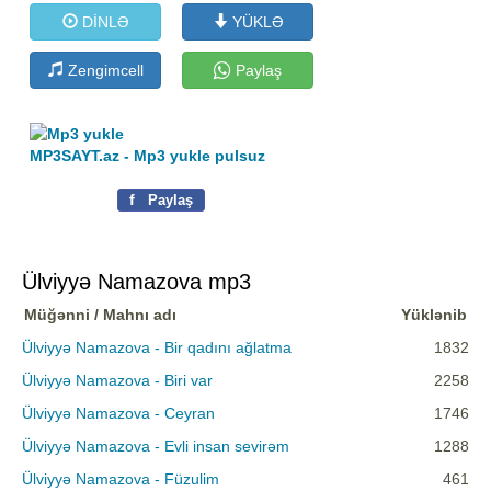
DİNLƏ
YÜKLƏ
Zengimcell
Paylaş
MP3SAYT.az - Mp3 yukle pulsuz
f
Paylaş
Ülviyyə Namazova mp3
Müğənni / Mahnı adı
Yüklənib
Ülviyyə Namazova - Bir qadını ağlatma
1832
Ülviyyə Namazova - Biri var
2258
Ülviyyə Namazova - Ceyran
1746
Ülviyyə Namazova - Evli insan sevirəm
1288
Ülviyyə Namazova - Füzulim
461