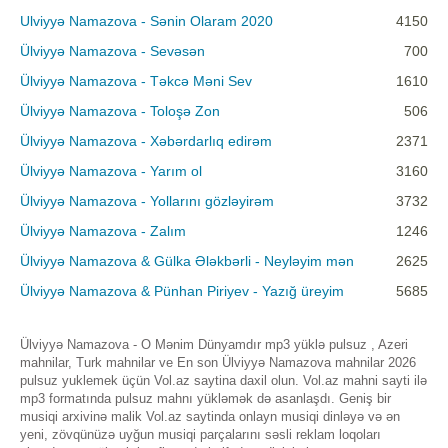
Ulviyyə Namazova - Sənin Olaram 2020
4150
Ülviyyə Namazova - Sevəsən
700
Ülviyyə Namazova - Təkcə Məni Sev
1610
Ülviyyə Namazova - Toloşə Zon
506
Ülviyyə Namazova - Xəbərdarlıq edirəm
2371
Ülviyyə Namazova - Yarım ol
3160
Ülviyyə Namazova - Yollarını gözləyirəm
3732
Ülviyyə Namazova - Zalım
1246
Ülviyyə Namazova & Gülka Ələkbərli - Neyləyim mən
2625
Ülviyyə Namazova & Pünhan Piriyev - Yazığ üreyim
5685
Ülviyyə Namazova - O Mənim Dünyamdır mp3 yüklə pulsuz , Azeri
mahnilar, Turk mahnilar ve En son Ülviyyə Namazova mahnilar 2026
pulsuz yuklemek üçün Vol.az saytina daxil olun. Vol.az mahni sayti ilə
mp3 formatında pulsuz mahnı yükləmək də asanlaşdı. Geniş bir
musiqi arxivinə malik Vol.az saytinda onlayn musiqi dinləyə və ən
yeni, zövqünüzə uyğun musiqi parçalarını səsli reklam loqoları