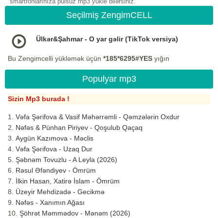
smartfonlarınıza pulsuz mp3 yukle bilərsiniz.
Seçilmiş ZengimCELL
Ülkər&Şahmar - O yar gəlir (TikTok versiya)
Bu Zengimcelli yükləmək üçün
*185*6295#YES
yığın
Populyar mp3
Sizin Mp3 burada !
Vəfa Şərifova & Vasif Məhərrəmli - Qəmzələrin Oxdur
Nəfəs & Pünhan Piriyev - Qoşulub Qaçaq
Aygün Kazımova - Məclis
Vəfa Şərifova - Uzaq Dur
Şəbnəm Tovuzlu - A Leyla (2026)
Rəsul Əfəndiyev - Ömrüm
İlkin Hasan, Xatirə İslam - Ömrüm
Üzeyir Mehdizadə - Gecikmə
Nəfəs - Xanımın Ağası
Şöhrət Məmmədov - Mənəm (2026)