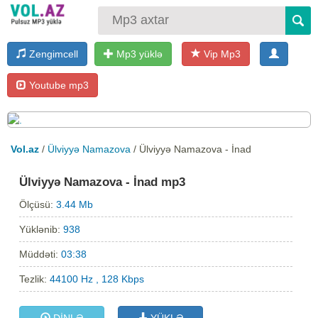
Zengimcell
Mp3 yüklə
Vip Mp3
Youtube mp3
Vol.az
/
Ülviyyə Namazova
/ Ülviyyə Namazova - İnad
Ülviyyə Namazova - İnad mp3
Ölçüsü:
3.44 Mb
Yüklənib:
938
Müddəti:
03:38
Tezlik:
44100 Hz , 128 Kbps
DİNLƏ
YÜKLƏ