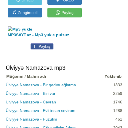
Zengimcell
Paylaş
MP3SAYT.az - Mp3 yukle pulsuz
f
Paylaş
Ülviyyə Namazova mp3
Müğənni / Mahnı adı
Yüklənib
Ülviyyə Namazova - Bir qadını ağlatma
1833
Ülviyyə Namazova - Biri var
2259
Ülviyyə Namazova - Ceyran
1746
Ülviyyə Namazova - Evli insan sevirəm
1288
Ülviyyə Namazova - Füzulim
461
Ülviyyə Namazova - Güvəndiyim Adam
2043