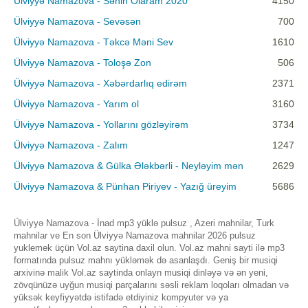
Ulviyyə Namazova - Sənin Olaram 2020
4150
Ülviyyə Namazova - Sevəsən
700
Ülviyyə Namazova - Təkcə Məni Sev
1610
Ülviyyə Namazova - Toloşə Zon
506
Ülviyyə Namazova - Xəbərdarlıq edirəm
2371
Ülviyyə Namazova - Yarım ol
3160
Ülviyyə Namazova - Yollarını gözləyirəm
3734
Ülviyyə Namazova - Zalım
1247
Ülviyyə Namazova & Gülka Ələkbərli - Neyləyim mən
2629
Ülviyyə Namazova & Pünhan Piriyev - Yazığ üreyim
5686
Ülviyyə Namazova - İnad mp3 yüklə pulsuz , Azeri mahnilar, Turk
mahnilar ve En son Ülviyyə Namazova mahnilar 2026 pulsuz
yuklemek üçün Vol.az saytina daxil olun. Vol.az mahni sayti ilə mp3
formatında pulsuz mahnı yükləmək də asanlaşdı. Geniş bir musiqi
arxivinə malik Vol.az saytinda onlayn musiqi dinləyə və ən yeni,
zövqünüzə uyğun musiqi parçalarını səsli reklam loqoları olmadan və
yüksək keyfiyyətdə istifadə etdiyiniz kompyuter və ya