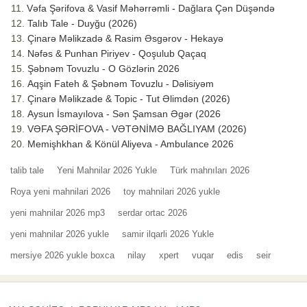
Vəfa Şərifova & Vasif Məhərrəmli - Dağlara Çən Düşəndə
Talıb Tale - Duyğu (2026)
Çinarə Məlikzadə & Rasim Əsgərov - Hekayə
Nəfəs & Punhan Piriyev - Qoşulub Qaçaq
Şəbnəm Tovuzlu - O Gözlərin 2026
Aqşin Fateh & Şəbnəm Tovuzlu - Dəlisiyəm
Çinarə Məlikzade & Topic - Tut Əlimdən (2026)
Aysun İsmayılova - Sən Şamsan Əgər (2026
VƏFA ŞƏRİFOVA - VƏTƏNİMƏ BAĞLIYAM (2026)
Memişhkhan & Könül Aliyeva - Ambulance 2026
talib tale
Yeni Mahnilar 2026 Yukle
Türk mahnıları 2026
Roya yeni mahnilari 2026
toy mahnilari 2026 yukle
yeni mahnilar 2026 mp3
serdar ortac 2026
yeni mahnilar 2026 yukle
samir ilqarli 2026 Yukle
mersiye 2026 yukle boxca
nilay
xpert
vuqar
edis
seir