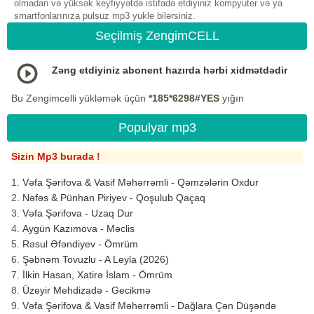
olmadan və yüksək keyfiyyətdə istifadə etdiyiniz kompyuter və ya
smartfonlarınıza pulsuz mp3 yukle bilərsiniz.
Seçilmiş ZengimCELL
Zəng etdiyiniz abonent hazırda hərbi xidmətdədir
Bu Zengimcelli yükləmək üçün
*185*6298#YES
yığın
Populyar mp3
Sizin Mp3 burada !
Vəfa Şərifova & Vasif Məhərrəmli - Qəmzələrin Oxdur
Nəfəs & Pünhan Piriyev - Qoşulub Qaçaq
Vəfa Şərifova - Uzaq Dur
Aygün Kazımova - Məclis
Rəsul Əfəndiyev - Ömrüm
Şəbnəm Tovuzlu - A Leyla (2026)
İlkin Hasan, Xatirə İslam - Ömrüm
Üzeyir Mehdizadə - Gecikmə
Vəfa Şərifova & Vasif Məhərrəmli - Dağlara Çən Düşəndə