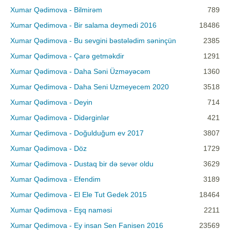
Xumar Qədimova - Bilmirəm
789
Xumar Qedimova - Bir salama deymedi 2016
18486
Xumar Qədimova - Bu sevgini bəstələdim səninçün
2385
Xumar Qədimova - Çarə getməkdir
1291
Xumar Qədimova - Daha Səni Üzməyəcəm
1360
Xumar Qedimova - Daha Seni Uzmeyecem 2020
3518
Xumar Qədimova - Deyin
714
Xumar Qədimova - Didərginlər
421
Xumar Qedimova - Doğulduğum ev 2017
3807
Xumar Qədimova - Döz
1729
Xumar Qədimova - Dustaq bir də sevər oldu
3629
Xumar Qədimova - Efendim
3189
Xumar Qedimova - El Ele Tut Gedek 2015
18464
Xumar Qədimova - Eşq naməsi
2211
Xumar Qedimova - Ey insan Sen Fanisen 2016
23569