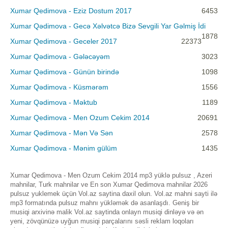
Xumar Qedimova - Eziz Dostum 2017
6453
Xumar Qədimova - Gecə Xəlvətcə Bizə Sevgili Yar Gəlmiş İdi
1878
Xumar Qedimova - Geceler 2017
22373
Xumar Qədimova - Gələcəyəm
3023
Xumar Qədimova - Günün birində
1098
Xumar Qədimova - Küsmərəm
1556
Xumar Qədimova - Məktub
1189
Xumar Qedimova - Men Ozum Cekim 2014
20691
Xumar Qədimova - Mən Və Sən
2578
Xumar Qədimova - Mənim gülüm
1435
Xumar Qedimova - Men Ozum Cekim 2014 mp3 yüklə pulsuz , Azeri
mahnilar, Turk mahnilar ve En son Xumar Qedimova mahnilar 2026
pulsuz yuklemek üçün Vol.az saytina daxil olun. Vol.az mahni sayti ilə
mp3 formatında pulsuz mahnı yükləmək də asanlaşdı. Geniş bir
musiqi arxivinə malik Vol.az saytinda onlayn musiqi dinləyə və ən
yeni, zövqünüzə uyğun musiqi parçalarını səsli reklam loqoları