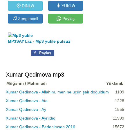
DİNLƏ
YÜKLƏ
Zengimcell
Paylaş
MP3SAYT.az - Mp3 yukle pulsuz
f
Paylaş
Xumar Qedimova mp3
Müğənni / Mahnı adı
Yüklənib
Xumar Qədimova - Allahım, mən nə üçün şair doğuldum
1109
Xumar Qədimova - Ata
1228
Xumar Qədimova - Ay
1555
Xumar Qədimova - Ayrıldıq
11999
Xumar Qedimova - Bedenimsen 2016
15672