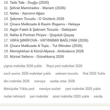
Talıb Tale - Duyğu (2026)
Şöhrət Məmmədov - Mənəm (2026)
Nəfəs - Xanımın Ağası
Şəbnəm Tovuzlu - O Gözlərin 2026
Çinarə Məlikzadə & Rasim Əsgərov - Hekayə
Aqşin Fateh & Şəbnəm Tovuzlu - Dəlisiyəm
Nəfəs & Punhan Piriyev - Qoşulub Qaçaq
VƏFA ŞƏRİFOVA - VƏTƏNİMƏ BAĞLIYAM (2026)
Çinarə Məlikzade & Topic - Tut Əlimdən (2026)
Memişhkhan & Könül Aliyeva - Ambulance 2026
Mürsəl Səfərov - Günahkarıq 2026
yigma mahnilar 2026 yukle
Roya yeni mahnilari 2026
sevil sevinc 2026 mahnilari yukle
sebnem tovuzlu
Ifrat 2026 Yukle
dini mahnilar 2026
mersiye
serdar ortac 2026
Mərsiyələr Yüklə yeni
mersiye sozleri
yeni mahnilar 2025 yukle
nurlan tehmezli
şen mahnilar
azeri mahnilar 2020 yukle
sevda