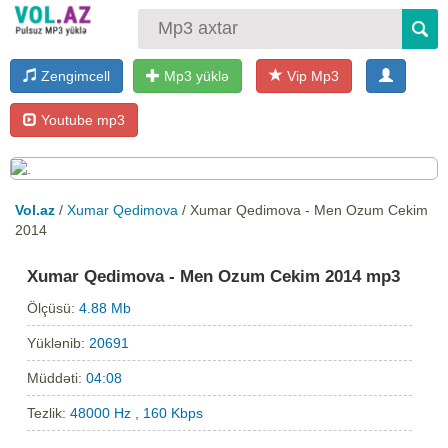
Zengimcell
Mp3 yüklə
Vip Mp3
Youtube mp3
Vol.az
/
Xumar Qedimova
/ Xumar Qedimova - Men Ozum Cekim
2014
Xumar Qedimova - Men Ozum Cekim 2014 mp3
Ölçüsü:
4.88 Mb
Yüklənib:
20691
Müddəti:
04:08
Tezlik:
48000 Hz , 160 Kbps