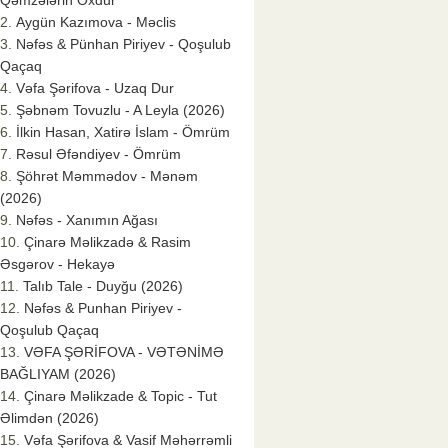
Qəmzələrin Oxdur
Aygün Kazımova - Məclis
Nəfəs & Pünhan Piriyev - Qoşulub
Qaçaq
Vəfa Şərifova - Uzaq Dur
Şəbnəm Tovuzlu - A Leyla (2026)
İlkin Hasan, Xatirə İslam - Ömrüm
Rəsul Əfəndiyev - Ömrüm
Şöhrət Məmmədov - Mənəm
(2026)
Nəfəs - Xanımın Ağası
Çinarə Məlikzadə & Rasim
Əsgərov - Hekayə
Talıb Tale - Duyğu (2026)
Nəfəs & Punhan Piriyev -
Qoşulub Qaçaq
VƏFA ŞƏRİFOVA - VƏTƏNİMƏ
BAĞLIYAM (2026)
Çinarə Məlikzade & Topic - Tut
Əlimdən (2026)
Vəfa Şərifova & Vasif Məhərrəmli