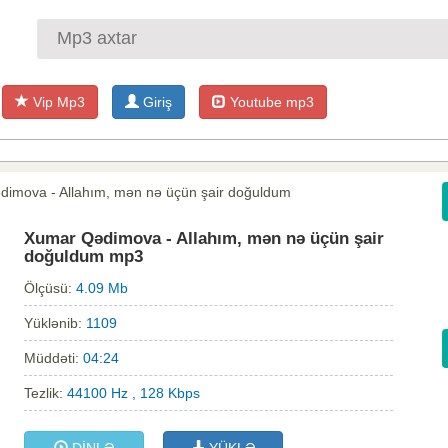
Vip Mp3
Giriş
Youtube mp3
dimova - Allahım, mən nə üçün şair doğuldum
Xumar Qədimova - Allahım, mən nə üçün şair
doğuldum mp3
Ölçüsü:
4.09 Mb
Yüklənib:
1109
Müddəti:
04:24
Tezlik:
44100 Hz , 128 Kbps