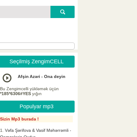
Seçilmiş ZengimCELL
Afşin Azəri - Ona deyin
Bu Zengimcelli yükləmək üçün
*185*6306#YES
yığın
Populyar mp3
Sizin Mp3 burada !
Vəfa Şərifova & Vasif Məhərrəmli -