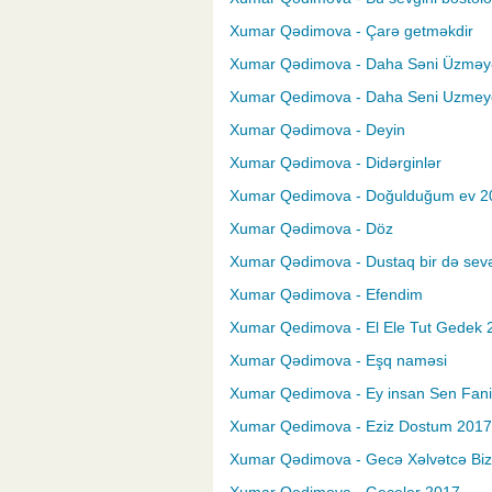
Xumar Qədimova - Çarə getməkdir
Xumar Qədimova - Daha Səni Üzmə
Xumar Qedimova - Daha Seni Uzme
Xumar Qədimova - Deyin
Xumar Qədimova - Didərginlər
Xumar Qedimova - Doğulduğum ev 2
Xumar Qədimova - Döz
Xumar Qədimova - Dustaq bir də sevə
Xumar Qədimova - Efendim
Xumar Qedimova - El Ele Tut Gedek 
Xumar Qədimova - Eşq naməsi
Xumar Qedimova - Ey insan Sen Fan
Xumar Qedimova - Eziz Dostum 2017
Xumar Qədimova - Gecə Xəlvətcə Bizə 