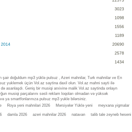
22373
3023
1098
1556
1189
 2014
20690
2578
1434
şair doğuldum mp3 yüklə pulsuz , Azeri mahnilar, Turk mahnilar ve En
z yuklemek üçün Vol.az saytina daxil olun. Vol.az mahni sayti ilə
ə asanlaşdı. Geniş bir musiqi arxivinə malik Vol.az saytinda onlayn
ğun musiqi parçalarını səsli reklam loqoları olmadan və yüksək
 və ya smartfonlarınıza pulsuz mp3 yukle bilərsiniz.
e
Roya yeni mahnilari 2026
Mərsiyələr Yüklə yeni
meyxana yigmalar
6
damla 2026
azeri mahnilar 2026
natavan
talib tale zeyneb heseni