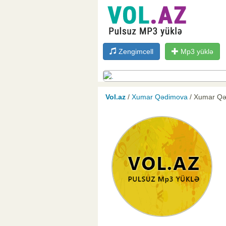
Zengimcell
Mp3 yüklə
Vol.az
/
Xumar Qədimova
/ Xumar Qə