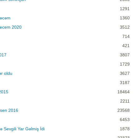
1291
yəcəm
1360
yecem 2020
3512
714
421
017
3807
1729
r oldu
3627
3187
2015
18464
2211
isen 2016
23568
6453
Sevgili Yar Gəlmiş İdi
1878