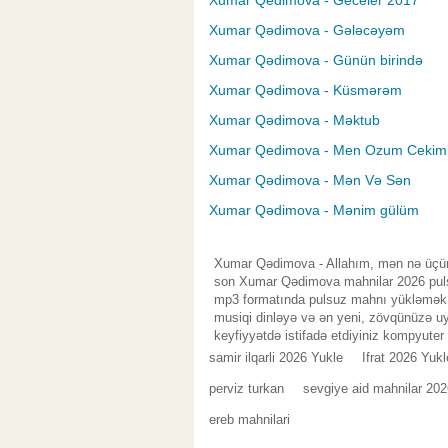
Xumar Qedimova - Geceler 2017
Xumar Qədimova - Gələcəyəm
Xumar Qədimova - Günün birində
Xumar Qədimova - Küsmərəm
Xumar Qədimova - Məktub
Xumar Qedimova - Men Ozum Cekim
Xumar Qədimova - Mən Və Sən
Xumar Qədimova - Mənim gülüm
Xumar Qədimova - Allahım, mən nə üçün 
son Xumar Qədimova mahnilar 2026 pulsu
mp3 formatında pulsuz mahnı yükləmək d
musiqi dinləyə və ən yeni, zövqünüzə uy
keyfiyyətdə istifadə etdiyiniz kompyuter
samir ilqarli 2026 Yukle
Ifrat 2026 Yukl
perviz turkan
sevgiye aid mahnilar 202
ereb mahnilari