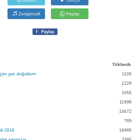
DİNLƏ
YÜKLƏ
Zengimcell
Paylaş
f
Paylaş
Yüklənib
çün şair doğuldum
1109
1228
1555
11998
15672
789
di 2016
18485
ədim səninçün
2385