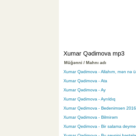
Xumar Qədimova mp3
Müğənni / Mahnı adı
Xumar Qədimova - Allahım, mən nə ü
Xumar Qədimova - Ata
Xumar Qədimova - Ay
Xumar Qədimova - Ayrıldıq
Xumar Qedimova - Bedenimsen 2016
Xumar Qədimova - Bilmirəm
Xumar Qedimova - Bir salama deyme
Xumar Qədimova - Bu sevgini bəstəl