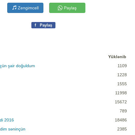
Zengimcell
Paylaş
f
Paylaş
Yüklənib
çün şair doğuldum
1109
1228
1555
11998
15672
789
di 2016
18486
ədim səninçün
2385