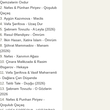
Qəmzələrin Oxdur
Nəfəs & Pünhan Piriyev - Qoşulub
Qaçaq
Aygün Kazımova - Məclis
Vəfa Şərifova - Uzaq Dur
Şəbnəm Tovuzlu - A Leyla (2026)
Rəsul Əfəndiyev - Ömrüm
İlkin Hasan, Xatirə İslam - Ömrüm
Şöhrət Məmmədov - Mənəm
(2026)
Nəfəs - Xanımın Ağası
Çinarə Məlikzadə & Rasim
Əsgərov - Hekayə
Vəfa Şərifova & Vasif Məhərrəmli
- Dağlara Çən Düşəndə
Talıb Tale - Duyğu (2026)
Şəbnəm Tovuzlu - O Gözlərin
2026
Nəfəs & Punhan Piriyev -
Qoşulub Qaçaq