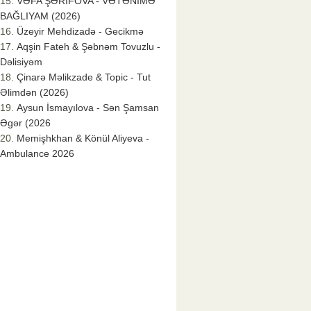
VƏFA ŞƏRİFOVA - VƏTƏNİMƏ
BAĞLIYAM (2026)
Üzeyir Mehdizadə - Gecikmə
Aqşin Fateh & Şəbnəm Tovuzlu -
Dəlisiyəm
Çinarə Məlikzade & Topic - Tut
Əlimdən (2026)
Aysun İsmayılova - Sən Şamsan
Əgər (2026
Memişhkhan & Könül Aliyeva -
Ambulance 2026