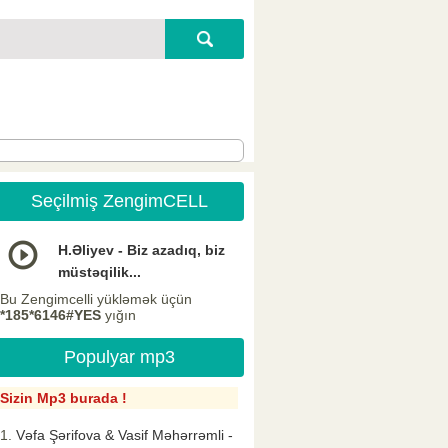
Seçilmiş ZengimCELL
H.Əliyev - Biz azadıq, biz
müstəqilik...
Bu Zengimcelli yükləmək üçün
*185*6146#YES
yığın
Populyar mp3
Sizin Mp3 burada !
Vəfa Şərifova & Vasif Məhərrəmli -