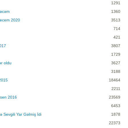
1291
yəcəm
1360
yecem 2020
3513
714
421
017
3807
1729
r oldu
3627
3188
2015
18464
2211
isen 2016
23569
6453
Sevgili Yar Gəlmiş İdi
1878
22373