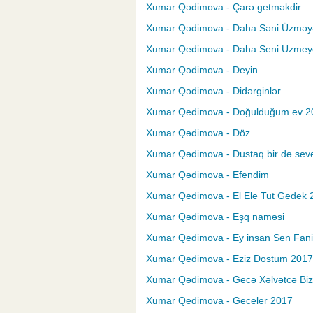
Xumar Qədimova - Çarə getməkdir
Xumar Qədimova - Daha Səni Üzmə
Xumar Qedimova - Daha Seni Uzme
Xumar Qədimova - Deyin
Xumar Qədimova - Didərginlər
Xumar Qedimova - Doğulduğum ev 2
Xumar Qədimova - Döz
Xumar Qədimova - Dustaq bir də sevə
Xumar Qədimova - Efendim
Xumar Qedimova - El Ele Tut Gedek 
Xumar Qədimova - Eşq naməsi
Xumar Qedimova - Ey insan Sen Fan
Xumar Qedimova - Eziz Dostum 2017
Xumar Qədimova - Gecə Xəlvətcə Bizə 
Xumar Qedimova - Geceler 2017