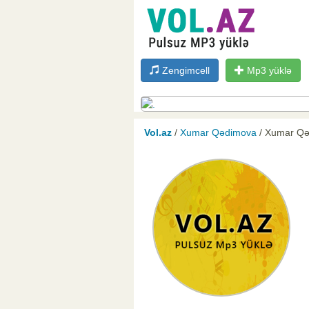
Zengimcell
Mp3 yüklə
Vol.az
/
Xumar Qədimova
/ Xumar Qə