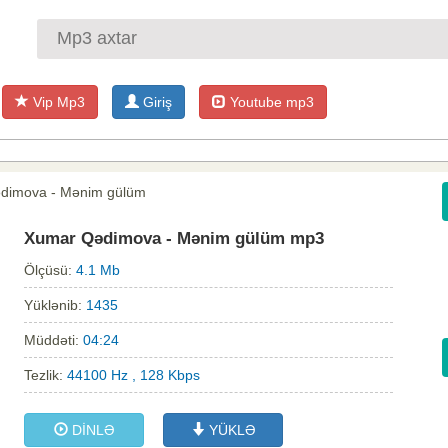
Vip Mp3
Giriş
Youtube mp3
dimova - Mənim gülüm
Xumar Qədimova - Mənim gülüm mp3
Ölçüsü:
4.1 Mb
Yüklənib:
1435
Müddəti:
04:24
Tezlik:
44100 Hz , 128 Kbps
DİNLƏ
YÜKLƏ