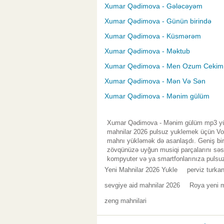
Xumar Qədimova - Gələcəyəm
Xumar Qədimova - Günün birində
Xumar Qədimova - Küsmərəm
Xumar Qədimova - Məktub
Xumar Qedimova - Men Ozum Cekim
Xumar Qədimova - Mən Və Sən
Xumar Qədimova - Mənim gülüm
Xumar Qədimova - Mənim gülüm mp3 yükl
mahnilar 2026 pulsuz yuklemek üçün Vol.
mahnı yükləmək də asanlaşdı. Geniş bir 
zövqünüzə uyğun musiqi parçalarını səsl
kompyuter və ya smartfonlarınıza pulsuz
Yeni Mahnilar 2026 Yukle
perviz turka
sevgiye aid mahnilar 2026
Roya yeni m
zeng mahnilari