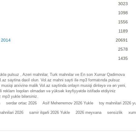
3023
1098
1556
1189
 2014
20691
2578
1435
ə pulsuz , Azeri mahnilar, Turk mahnilar ve En son Xumar Qədimova
az saytina daxil olun. Vol.az mahni sayti ilə mp3 formatında pulsuz
musiqi arxivinə malik Vol.az saytinda onlayn musiqi dinləyə və ən yeni,
i reklam loqoları olmadan və yüksək keyfiyyətdə istifadə etdiyiniz
 mp3 yukle bilərsiniz.
n
serdar ortac 2026
Asif Meherremov 2026 Yukle
toy mahnilari 2026 y
ahnilari 2026
samir ilqarli 2026 Yukle
2026 meyxana
sensizlik
xum