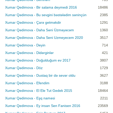
Xumar Qedimova - Bir salama deymedi 2016
18486
Xumar Qədimova - Bu sevgini bəstələdim səninçün
2385
Xumar Qədimova - Çarə getməkdir
1291
Xumar Qədimova - Daha Səni Üzməyəcəm
1360
Xumar Qedimova - Daha Seni Uzmeyecem 2020
3517
Xumar Qədimova - Deyin
714
Xumar Qədimova - Didərginlər
421
Xumar Qedimova - Doğulduğum ev 2017
3807
Xumar Qədimova - Döz
1729
Xumar Qədimova - Dustaq bir də sevər oldu
3627
Xumar Qədimova - Efendim
3188
Xumar Qedimova - El Ele Tut Gedek 2015
18464
Xumar Qədimova - Eşq naməsi
2211
Xumar Qedimova - Ey insan Sen Fanisen 2016
23569