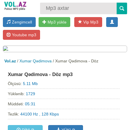
Zengimcell
Mp3 yüklə
Vip Mp3
Youtube mp3
Vol.az
/
Xumar Qədimova
/ Xumar Qədimova - Döz
Xumar Qədimova - Döz mp3
Ölçüsü:
5.11 Mb
Yüklənib:
1729
Müddəti:
05:31
Tezlik:
44100 Hz , 128 Kbps
DİNLƏ
YÜKLƏ