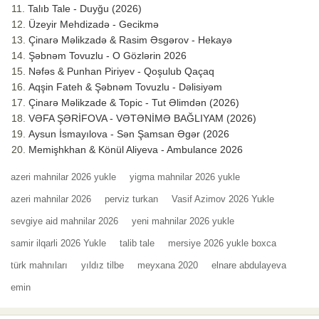
Talıb Tale - Duyğu (2026)
Üzeyir Mehdizadə - Gecikmə
Çinarə Məlikzadə & Rasim Əsgərov - Hekayə
Şəbnəm Tovuzlu - O Gözlərin 2026
Nəfəs & Punhan Piriyev - Qoşulub Qaçaq
Aqşin Fateh & Şəbnəm Tovuzlu - Dəlisiyəm
Çinarə Məlikzade & Topic - Tut Əlimdən (2026)
VƏFA ŞƏRİFOVA - VƏTƏNİMƏ BAĞLIYAM (2026)
Aysun İsmayılova - Sən Şamsan Əgər (2026
Memişhkhan & Könül Aliyeva - Ambulance 2026
azeri mahnilar 2026 yukle
yigma mahnilar 2026 yukle
azeri mahnilar 2026
perviz turkan
Vasif Azimov 2026 Yukle
sevgiye aid mahnilar 2026
yeni mahnilar 2026 yukle
samir ilqarli 2026 Yukle
talib tale
mersiye 2026 yukle boxca
türk mahnıları
yıldız tilbe
meyxana 2020
elnare abdulayeva
emin