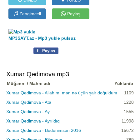
Zengimcell
Paylaş
MP3SAYT.az - Mp3 yukle pulsuz
f
Paylaş
Xumar Qədimova mp3
Müğənni / Mahnı adı
Yüklənib
Xumar Qədimova - Allahım, mən nə üçün şair doğuldum
1109
Xumar Qədimova - Ata
1228
Xumar Qədimova - Ay
1555
Xumar Qədimova - Ayrıldıq
11998
Xumar Qedimova - Bedenimsen 2016
15672
Xumar Qədimova - Bilmirəm
789