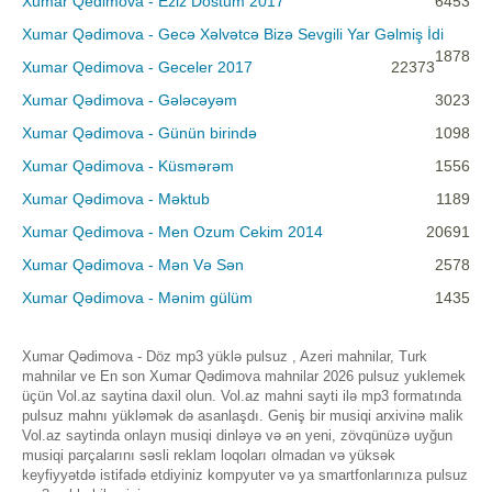
Xumar Qedimova - Eziz Dostum 2017
6453
Xumar Qədimova - Gecə Xəlvətcə Bizə Sevgili Yar Gəlmiş İdi
1878
Xumar Qedimova - Geceler 2017
22373
Xumar Qədimova - Gələcəyəm
3023
Xumar Qədimova - Günün birində
1098
Xumar Qədimova - Küsmərəm
1556
Xumar Qədimova - Məktub
1189
Xumar Qedimova - Men Ozum Cekim 2014
20691
Xumar Qədimova - Mən Və Sən
2578
Xumar Qədimova - Mənim gülüm
1435
Xumar Qədimova - Döz mp3 yüklə pulsuz , Azeri mahnilar, Turk
mahnilar ve En son Xumar Qədimova mahnilar 2026 pulsuz yuklemek
üçün Vol.az saytina daxil olun. Vol.az mahni sayti ilə mp3 formatında
pulsuz mahnı yükləmək də asanlaşdı. Geniş bir musiqi arxivinə malik
Vol.az saytinda onlayn musiqi dinləyə və ən yeni, zövqünüzə uyğun
musiqi parçalarını səsli reklam loqoları olmadan və yüksək
keyfiyyətdə istifadə etdiyiniz kompyuter və ya smartfonlarınıza pulsuz