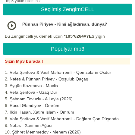
mp3 yukle bilərsiniz.
Seçilmiş ZengimCELL
Pünhan Piriyev - Kimi ağladırsan, dünya?
Bu Zengimcelli yükləmək üçün
*185*6264#YES
yığın
Populyar mp3
Sizin Mp3 burada !
Vəfa Şərifova & Vasif Məhərrəmli - Qəmzələrin Oxdur
Nəfəs & Pünhan Piriyev - Qoşulub Qaçaq
Aygün Kazımova - Məclis
Vəfa Şərifova - Uzaq Dur
Şəbnəm Tovuzlu - A Leyla (2026)
Rəsul Əfəndiyev - Ömrüm
İlkin Hasan, Xatirə İslam - Ömrüm
Vəfa Şərifova & Vasif Məhərrəmli - Dağlara Çən Düşəndə
Nəfəs - Xanımın Ağası
Şöhrət Məmmədov - Mənəm (2026)