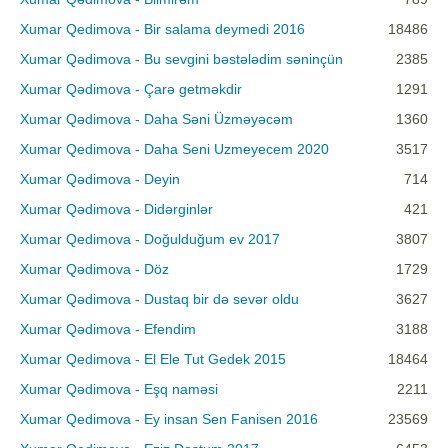
Xumar Qedimova - Bir salama deymedi 2016
18486
Xumar Qədimova - Bu sevgini bəstələdim səninçün
2385
Xumar Qədimova - Çarə getməkdir
1291
Xumar Qədimova - Daha Səni Üzməyəcəm
1360
Xumar Qedimova - Daha Seni Uzmeyecem 2020
3517
Xumar Qədimova - Deyin
714
Xumar Qədimova - Didərginlər
421
Xumar Qedimova - Doğulduğum ev 2017
3807
Xumar Qədimova - Döz
1729
Xumar Qədimova - Dustaq bir də sevər oldu
3627
Xumar Qədimova - Efendim
3188
Xumar Qedimova - El Ele Tut Gedek 2015
18464
Xumar Qədimova - Eşq naməsi
2211
Xumar Qedimova - Ey insan Sen Fanisen 2016
23569