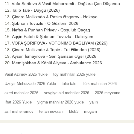
Vəfa Şərifova & Vasif Məhərrəmli - Dağlara Çən Düşəndə
Talıb Tale - Duyğu (2026)
Çinarə Məlikzadə & Rasim Əsgərov - Hekayə
Şəbnəm Tovuzlu - O Gözlərin 2026
Nəfəs & Punhan Piriyev - Qoşulub Qaçaq
Aqşin Fateh & Şəbnəm Tovuzlu - Dəlisiyəm
VƏFA ŞƏRİFOVA - VƏTƏNİMƏ BAĞLIYAM (2026)
Çinarə Məlikzade & Topic - Tut Əlimdən (2026)
Aysun İsmayılova - Sən Şamsan Əgər (2026
Memişhkhan & Könül Aliyeva - Ambulance 2026
Vasif Azimov 2026 Yukle
toy mahnilari 2026 yukle
Uzeyir Mehdizade 2026 Yukle
talib tale
Türk mahnıları 2026
azeri mahnilar 2026
sevgiye aid mahnilar 2026
2026 meyxana
Ifrat 2026 Yukle
yigma mahnilar 2026 yukle
yalın
asif məhərrəmov
terlan novxani
blok3
mugam