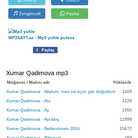
Zengimcell
Paylaş
MP3SAYT.az - Mp3 yukle pulsuz
f
Paylaş
Xumar Qədimova mp3
Müğənni / Mahnı adı
Yüklənib
Xumar Qədimova - Allahım, mən nə üçün şair doğuldum
1109
Xumar Qədimova - Ata
1228
Xumar Qədimova - Ay
1555
Xumar Qədimova - Ayrıldıq
11999
Xumar Qedimova - Bedenimsen 2016
15672
Xumar Qədimova - Bilmirəm
789