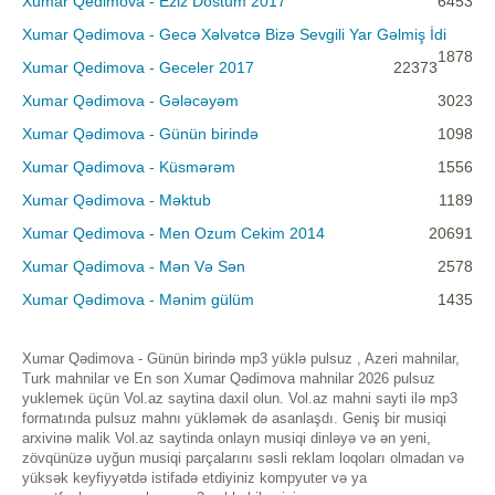
Xumar Qedimova - Eziz Dostum 2017
6453
Xumar Qədimova - Gecə Xəlvətcə Bizə Sevgili Yar Gəlmiş İdi
1878
Xumar Qedimova - Geceler 2017
22373
Xumar Qədimova - Gələcəyəm
3023
Xumar Qədimova - Günün birində
1098
Xumar Qədimova - Küsmərəm
1556
Xumar Qədimova - Məktub
1189
Xumar Qedimova - Men Ozum Cekim 2014
20691
Xumar Qədimova - Mən Və Sən
2578
Xumar Qədimova - Mənim gülüm
1435
Xumar Qədimova - Günün birində mp3 yüklə pulsuz , Azeri mahnilar,
Turk mahnilar ve En son Xumar Qədimova mahnilar 2026 pulsuz
yuklemek üçün Vol.az saytina daxil olun. Vol.az mahni sayti ilə mp3
formatında pulsuz mahnı yükləmək də asanlaşdı. Geniş bir musiqi
arxivinə malik Vol.az saytinda onlayn musiqi dinləyə və ən yeni,
zövqünüzə uyğun musiqi parçalarını səsli reklam loqoları olmadan və
yüksək keyfiyyətdə istifadə etdiyiniz kompyuter və ya