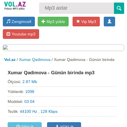
Zengimcell
Mp3 yüklə
Vip Mp3
Youtube mp3
Vol.az
/
Xumar Qədimova
/ Xumar Qədimova - Günün birində
Xumar Qədimova - Günün birində mp3
Ölçüsü:
2.87 Mb
Yüklənib:
1098
Müddəti:
03:04
Tezlik:
44100 Hz , 128 Kbps
DİNLƏ
YÜKLƏ