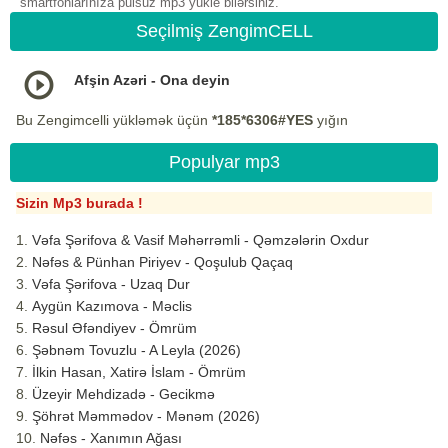
smartfonlarınıza pulsuz mp3 yukle bilərsiniz.
Seçilmiş ZengimCELL
Afşin Azəri - Ona deyin
Bu Zengimcelli yükləmək üçün
*185*6306#YES
yığın
Populyar mp3
Sizin Mp3 burada !
Vəfa Şərifova & Vasif Məhərrəmli - Qəmzələrin Oxdur
Nəfəs & Pünhan Piriyev - Qoşulub Qaçaq
Vəfa Şərifova - Uzaq Dur
Aygün Kazımova - Məclis
Rəsul Əfəndiyev - Ömrüm
Şəbnəm Tovuzlu - A Leyla (2026)
İlkin Hasan, Xatirə İslam - Ömrüm
Üzeyir Mehdizadə - Gecikmə
Şöhrət Məmmədov - Mənəm (2026)
Nəfəs - Xanımın Ağası