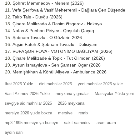
Şöhrət Məmmədov - Mənəm (2026)
Vəfa Şərifova & Vasif Məhərrəmli - Dağlara Çən Düşəndə
Talıb Tale - Duyğu (2026)
Çinarə Məlikzadə & Rasim Əsgərov - Hekayə
Nəfəs & Punhan Piriyev - Qoşulub Qaçaq
Şəbnəm Tovuzlu - O Gözlərin 2026
Aqşin Fateh & Şəbnəm Tovuzlu - Dəlisiyəm
VƏFA ŞƏRİFOVA - VƏTƏNİMƏ BAĞLIYAM (2026)
Çinarə Məlikzade & Topic - Tut Əlimdən (2026)
Aysun İsmayılova - Sən Şamsan Əgər (2026
Memişhkhan & Könül Aliyeva - Ambulance 2026
Ifrat 2026 Yukle
dini mahnilar 2026
yeni mahnilar 2026 yukle
Vasif Azimov 2026 Yukle
meyxana yigmalar
Mərsiyələr Yüklə yeni
sevgiye aid mahnilar 2026
2026 meyxana
mersiye 2026 yukle boxca
mersiye
remix
mp3-1995-mersiye-ya-huseyn
sakit samedov
aram aram
aydın sani