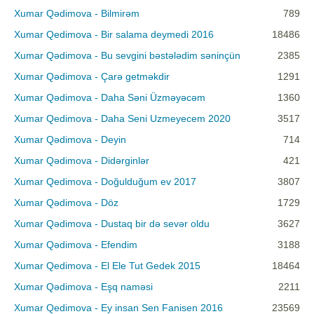
Xumar Qədimova - Bilmirəm
789
Xumar Qedimova - Bir salama deymedi 2016
18486
Xumar Qədimova - Bu sevgini bəstələdim səninçün
2385
Xumar Qədimova - Çarə getməkdir
1291
Xumar Qədimova - Daha Səni Üzməyəcəm
1360
Xumar Qedimova - Daha Seni Uzmeyecem 2020
3517
Xumar Qədimova - Deyin
714
Xumar Qədimova - Didərginlər
421
Xumar Qedimova - Doğulduğum ev 2017
3807
Xumar Qədimova - Döz
1729
Xumar Qədimova - Dustaq bir də sevər oldu
3627
Xumar Qədimova - Efendim
3188
Xumar Qedimova - El Ele Tut Gedek 2015
18464
Xumar Qədimova - Eşq naməsi
2211
Xumar Qedimova - Ey insan Sen Fanisen 2016
23569