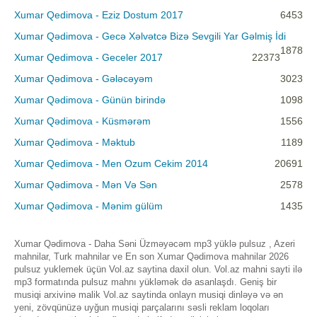
Xumar Qedimova - Eziz Dostum 2017
6453
Xumar Qədimova - Gecə Xəlvətcə Bizə Sevgili Yar Gəlmiş İdi
1878
Xumar Qedimova - Geceler 2017
22373
Xumar Qədimova - Gələcəyəm
3023
Xumar Qədimova - Günün birində
1098
Xumar Qədimova - Küsmərəm
1556
Xumar Qədimova - Məktub
1189
Xumar Qedimova - Men Ozum Cekim 2014
20691
Xumar Qədimova - Mən Və Sən
2578
Xumar Qədimova - Mənim gülüm
1435
Xumar Qədimova - Daha Səni Üzməyəcəm mp3 yüklə pulsuz , Azeri
mahnilar, Turk mahnilar ve En son Xumar Qədimova mahnilar 2026
pulsuz yuklemek üçün Vol.az saytina daxil olun. Vol.az mahni sayti ilə
mp3 formatında pulsuz mahnı yükləmək də asanlaşdı. Geniş bir
musiqi arxivinə malik Vol.az saytinda onlayn musiqi dinləyə və ən
yeni, zövqünüzə uyğun musiqi parçalarını səsli reklam loqoları