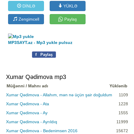
DİNLƏ
YÜKLƏ
Zengimcell
Paylaş
MP3SAYT.az - Mp3 yukle pulsuz
f
Paylaş
Xumar Qədimova mp3
Müğənni / Mahnı adı
Yüklənib
Xumar Qədimova - Allahım, mən nə üçün şair doğuldum
1109
Xumar Qədimova - Ata
1228
Xumar Qədimova - Ay
1555
Xumar Qədimova - Ayrıldıq
11999
Xumar Qedimova - Bedenimsen 2016
15672