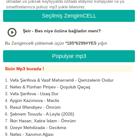
olmadan və yüksək keyfiyyətdə istifadə etdiyiniz kompyuter və ya
smartfonlarınıza pulsuz mp3 yukle bilərsiniz.
Seçilmiş ZengimCELL
Şeir - Bəs niyə özünə bağladın məni?
Bu Zengimcelli yükləmək üçün
*185*6299#YES
yığın
Populyar mp3
Sizin Mp3 burada !
Vəfa Şərifova & Vasif Məhərrəmli - Qəmzələrin Oxdur
Nəfəs & Pünhan Piriyev - Qoşulub Qaçaq
Vəfa Şərifova - Uzaq Dur
Aygün Kazımova - Məclis
Rəsul Əfəndiyev - Ömrüm
Şəbnəm Tovuzlu - A Leyla (2026)
İlkin Hasan, Xatirə İslam - Ömrüm
Üzeyir Mehdizadə - Gecikmə
Nəfəs - Xanımın Ağası