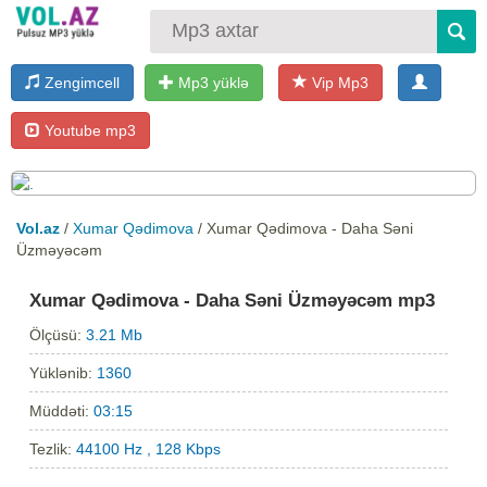
Zengimcell
Mp3 yüklə
Vip Mp3
Youtube mp3
Vol.az
/
Xumar Qədimova
/ Xumar Qədimova - Daha Səni
Üzməyəcəm
Xumar Qədimova - Daha Səni Üzməyəcəm mp3
Ölçüsü:
3.21 Mb
Yüklənib:
1360
Müddəti:
03:15
Tezlik:
44100 Hz , 128 Kbps