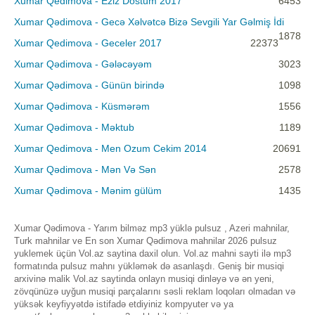
Xumar Qedimova - Eziz Dostum 2017
6453
Xumar Qədimova - Gecə Xəlvətcə Bizə Sevgili Yar Gəlmiş İdi
1878
Xumar Qedimova - Geceler 2017
22373
Xumar Qədimova - Gələcəyəm
3023
Xumar Qədimova - Günün birində
1098
Xumar Qədimova - Küsmərəm
1556
Xumar Qədimova - Məktub
1189
Xumar Qedimova - Men Ozum Cekim 2014
20691
Xumar Qədimova - Mən Və Sən
2578
Xumar Qədimova - Mənim gülüm
1435
Xumar Qədimova - Yarım bilməz mp3 yüklə pulsuz , Azeri mahnilar,
Turk mahnilar ve En son Xumar Qədimova mahnilar 2026 pulsuz
yuklemek üçün Vol.az saytina daxil olun. Vol.az mahni sayti ilə mp3
formatında pulsuz mahnı yükləmək də asanlaşdı. Geniş bir musiqi
arxivinə malik Vol.az saytinda onlayn musiqi dinləyə və ən yeni,
zövqünüzə uyğun musiqi parçalarını səsli reklam loqoları olmadan və
yüksək keyfiyyətdə istifadə etdiyiniz kompyuter və ya