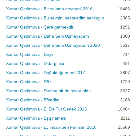
Xumar Qedimova - Bir salama deymedi 2016
18486
Xumar Qədimova - Bu sevgini bəstələdim səninçün
2385
Xumar Qədimova - Çarə getməkdir
1291
Xumar Qədimova - Daha Səni Üzməyəcəm
1360
Xumar Qedimova - Daha Seni Uzmeyecem 2020
3517
Xumar Qədimova - Deyin
714
Xumar Qədimova - Didərginlər
421
Xumar Qedimova - Doğulduğum ev 2017
3807
Xumar Qədimova - Döz
1729
Xumar Qədimova - Dustaq bir də sevər oldu
3627
Xumar Qədimova - Efendim
3188
Xumar Qedimova - El Ele Tut Gedek 2015
18464
Xumar Qədimova - Eşq naməsi
2211
Xumar Qedimova - Ey insan Sen Fanisen 2016
23569