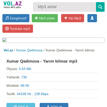
Zengimcell
Mp3 yüklə
Vip Mp3
Youtube mp3
Vol.az
/
Xumar Qədimova
/ Xumar Qədimova - Yarım bilməz
Xumar Qədimova - Yarım bilməz mp3
Ölçüsü:
5.63 Mb
Yüklənib:
735
Müddəti:
06:05
Tezlik:
44100 Hz , 128 Kbps
DİNLƏ
YÜKLƏ