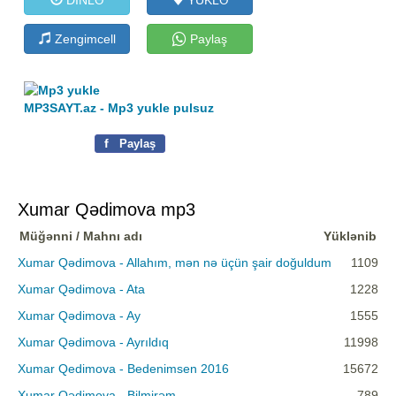
Zengimcell
Paylaş
MP3SAYT.az - Mp3 yukle pulsuz
f
Paylaş
Xumar Qədimova mp3
Müğənni / Mahnı adı
Yüklənib
Xumar Qədimova - Allahım, mən nə üçün şair doğuldum
1109
Xumar Qədimova - Ata
1228
Xumar Qədimova - Ay
1555
Xumar Qədimova - Ayrıldıq
11998
Xumar Qedimova - Bedenimsen 2016
15672
Xumar Qədimova - Bilmirəm
789