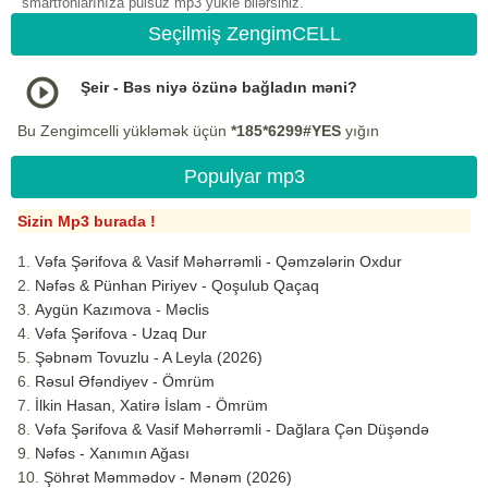
smartfonlarınıza pulsuz mp3 yukle bilərsiniz.
Seçilmiş ZengimCELL
Şeir - Bəs niyə özünə bağladın məni?
Bu Zengimcelli yükləmək üçün
*185*6299#YES
yığın
Populyar mp3
Sizin Mp3 burada !
Vəfa Şərifova & Vasif Məhərrəmli - Qəmzələrin Oxdur
Nəfəs & Pünhan Piriyev - Qoşulub Qaçaq
Aygün Kazımova - Məclis
Vəfa Şərifova - Uzaq Dur
Şəbnəm Tovuzlu - A Leyla (2026)
Rəsul Əfəndiyev - Ömrüm
İlkin Hasan, Xatirə İslam - Ömrüm
Vəfa Şərifova & Vasif Məhərrəmli - Dağlara Çən Düşəndə
Nəfəs - Xanımın Ağası
Şöhrət Məmmədov - Mənəm (2026)