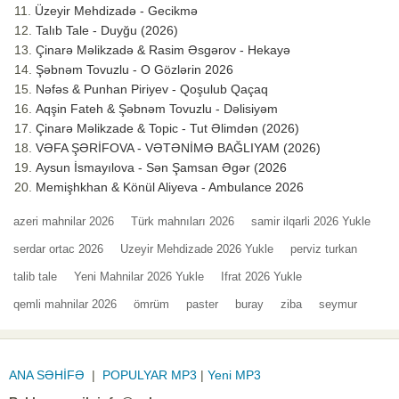
Üzeyir Mehdizadə - Gecikmə
Talıb Tale - Duyğu (2026)
Çinarə Məlikzadə & Rasim Əsgərov - Hekayə
Şəbnəm Tovuzlu - O Gözlərin 2026
Nəfəs & Punhan Piriyev - Qoşulub Qaçaq
Aqşin Fateh & Şəbnəm Tovuzlu - Dəlisiyəm
Çinarə Məlikzade & Topic - Tut Əlimdən (2026)
VƏFA ŞƏRİFOVA - VƏTƏNİMƏ BAĞLIYAM (2026)
Aysun İsmayılova - Sən Şamsan Əgər (2026
Memişhkhan & Könül Aliyeva - Ambulance 2026
azeri mahnilar 2026
Türk mahnıları 2026
samir ilqarli 2026 Yukle
serdar ortac 2026
Uzeyir Mehdizade 2026 Yukle
perviz turkan
talib tale
Yeni Mahnilar 2026 Yukle
Ifrat 2026 Yukle
qemli mahnilar 2026
ömrüm
paster
buray
ziba
seymur
ANA SƏHİFƏ
|
POPULYAR MP3
|
Yeni MP3