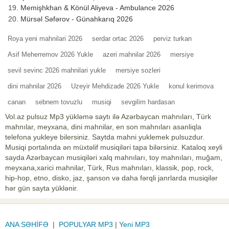
Memişhkhan & Könül Aliyeva - Ambulance 2026
Mürsəl Səfərov - Günahkarıq 2026
Roya yeni mahnilari 2026
serdar ortac 2026
perviz turkan
Asif Meherremov 2026 Yukle
azeri mahnilar 2026
mersiye
sevil sevinc 2026 mahnilari yukle
mersiye sozleri
dini mahnilar 2026
Uzeyir Mehdizade 2026 Yukle
konul kerimova
canan
sebnem tovuzlu
musiqi
sevgilim hardasan
Vol.az pulsuz Mp3 yükləmə saytı ilə Azərbaycan mahnıları, Türk
mahnılar, meyxana, dini mahnilar, en son mahnıları asanliqla
telefona yukleye bilersiniz. Saytda mahni yuklemek pulsuzdur.
Musiqi portalında ən müxtəlif musiqiləri tapa bilərsiniz. Kataloq xeyli
sayda Azərbaycan musiqiləri xalq mahnıları, toy mahnıları, muğam,
meyxana,xarici mahnilar, Türk, Rus mahnıları, klassik, pop, rock,
hip-hop, etno, disko, jaz, şanson və daha fərqli janrlarda musiqilər
hər gün sayta yüklənir.
ANA SƏHİFƏ
|
POPULYAR MP3
|
Yeni MP3