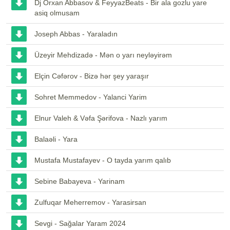
Dj Orxan Abbasov & FeyyazBeats - Bir ala gozlu yare
asiq olmusam
Joseph Abbas - Yaraladın
Üzeyir Mehdizadə - Mən o yarı neyləyirəm
Elçin Cəfərov - Bizə hər şey yaraşır
Sohret Memmedov - Yalanci Yarim
Elnur Valeh & Vəfa Şərifova - Nazlı yarım
Balaəli - Yara
Mustafa Mustafayev - O tayda yarım qalıb
Sebine Babayeva - Yarinam
Zulfuqar Meherremov - Yarasirsan
Sevgi - Sağalar Yaram 2024