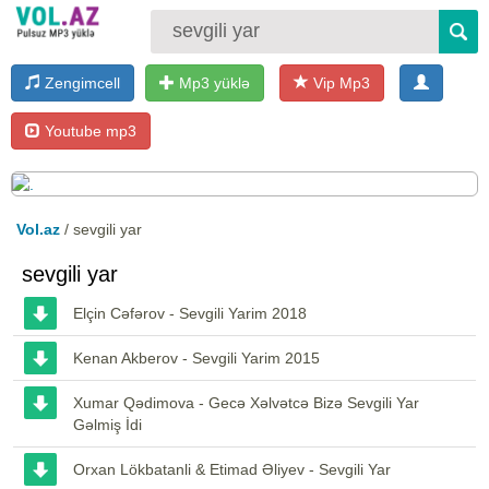
Zengimcell
Mp3 yüklə
Vip Mp3
Youtube mp3
Vol.az
/ sevgili yar
sevgili yar
Elçin Cəfərov - Sevgili Yarim 2018
Kenan Akberov - Sevgili Yarim 2015
Xumar Qədimova - Gecə Xəlvətcə Bizə Sevgili Yar
Gəlmiş İdi
Orxan Lökbatanli & Etimad Əliyev - Sevgili Yar