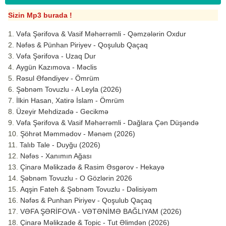
Sizin Mp3 burada !
Vəfa Şərifova & Vasif Məhərrəmli - Qəmzələrin Oxdur
Nəfəs & Pünhan Piriyev - Qoşulub Qaçaq
Vəfa Şərifova - Uzaq Dur
Aygün Kazımova - Məclis
Rəsul Əfəndiyev - Ömrüm
Şəbnəm Tovuzlu - A Leyla (2026)
İlkin Hasan, Xatirə İslam - Ömrüm
Üzeyir Mehdizadə - Gecikmə
Vəfa Şərifova & Vasif Məhərrəmli - Dağlara Çən Düşəndə
Şöhrət Məmmədov - Mənəm (2026)
Talıb Tale - Duyğu (2026)
Nəfəs - Xanımın Ağası
Çinarə Məlikzadə & Rasim Əsgərov - Hekayə
Şəbnəm Tovuzlu - O Gözlərin 2026
Aqşin Fateh & Şəbnəm Tovuzlu - Dəlisiyəm
Nəfəs & Punhan Piriyev - Qoşulub Qaçaq
VƏFA ŞƏRİFOVA - VƏTƏNİMƏ BAĞLIYAM (2026)
Çinarə Məlikzade & Topic - Tut Əlimdən (2026)