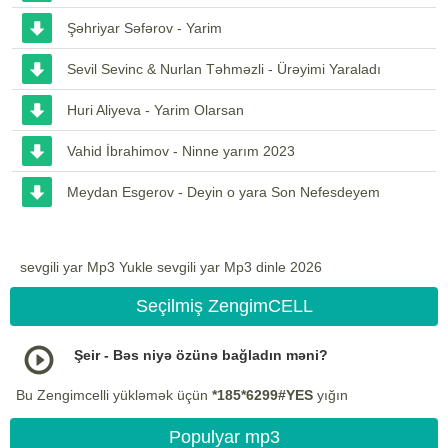
Şəhriyar Səfərov - Yarim
Sevil Sevinc & Nurlan Təhməzli - Ürəyimi Yaraladı
Huri Aliyeva - Yarim Olarsan
Vahid İbrahimov - Ninne yarım 2023
Meydan Esgerov - Deyin o yara Son Nefesdeyem
sevgili yar Mp3 Yukle sevgili yar Mp3 dinle 2026
Seçilmiş ZengimCELL
Şeir - Bəs niyə özünə bağladın məni?
Bu Zengimcelli yükləmək üçün
*185*6299#YES
yığın
Populyar mp3